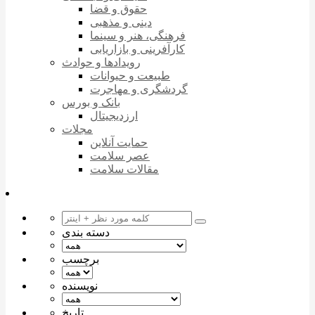
حقوق و قضا
دینی و مذهبی
فرهنگی، هنر و سینما
کارآفرینی و بازاریابی
رویدادها و حوادث
طبیعت و حیوانات
گردشگری و مهاجرت
بانک و بورس
ارزدیجیتال
مجلات
حمایت آنلاین
عصر سلامت
مقالات سلامت
دسته بندی
برچسب
نویسنده
تاریخ