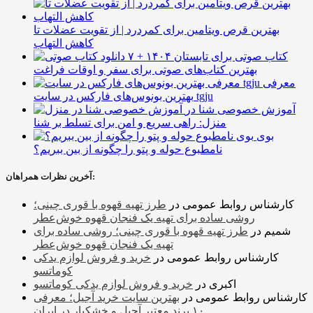
بهترین قرص ویتامین برای کمردرد | از تقویت عضلات تا
کاهش التهاب
۷ کتاب صوتی برای تابستان ۱۴۰۴ +
بهترین کتاب‌های صوتی برای سفر و اوقات فراغت
معرفی
بهترین بونوس‌های فارکس در سایت tgju
آموزش خصوصی شنا در
منزل: راهی سریع و امن برای تسلط بر شنا
بوی
نامطبوع حوله و پتو را چگونه از بین ببریم؟
آخرین نظرات همراهان:
کارشناس روابط عمومی
در
طرز تهیه قهوه با قوری چینی؛
روشی ساده برای تهیه یک فنجان قهوه خوش‌عطر
شمیم
در
طرز تهیه قهوه با قوری چینی؛ روشی ساده برای
تهیه یک فنجان قهوه خوش‌عطر
کارشناس روابط عمومی
در
خرید و فروش لوازم یدکی
کوماتسو
اکبری
در
خرید و فروش لوازم یدکی کوماتسو
کارشناس روابط عمومی
در
بهترین سایت خرید آجیل؛ معرفی
۱۰ برند معتبر آجیل و خشکبار در ایران