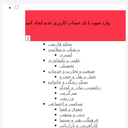
وارد شوید یا یک حساب کاربری جدید ایجاد کنید.
|
مجله فارسی
پزشکی و سلامت
آشپزی
علمی و تکنولوژی
تحصیلی
صنعت و تجارت و خدمات
حمل و نقل و خودرو
سبک زندگی و خانواده
زناشویی، مادر و کودک
سرگرمی
ورزشی
سیاسی و اجتماعی
حقوق و قضا
دینی و مذهبی
فرهنگی، هنر و سینما
کارآفرینی و بازاریابی