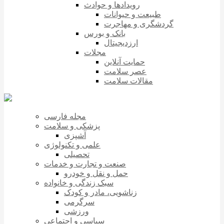
رویدادها و حوادث
طبیعت و حیوانات
گردشگری و مهاجرت
بانک و بورس
ارزدیجیتال
مجلات
حمایت آنلاین
عصر سلامت
مقالات سلامت
مجله فارسی
پزشکی و سلامت
آشپزی
علمی و تکنولوژی
تحصیلی
صنعت و تجارت و خدمات
حمل و نقل و خودرو
سبک زندگی و خانواده
زناشویی، مادر و کودک
سرگرمی
ورزشی
سیاسی و اجتماعی