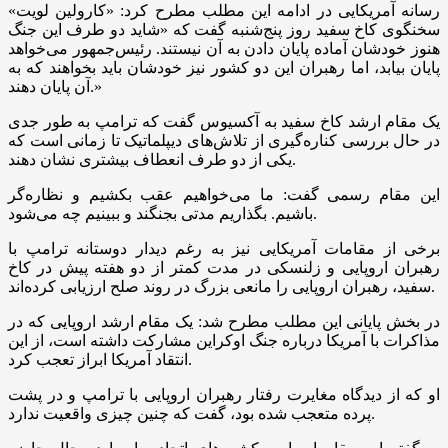
رسانه آمریکایی در ادامه این مطلب مطرح کرد: «کارولین لویت»
سخنگوی کاخ سفید روز پنج‌شنبه گفت که «شاید دو طرف این جنگ
هنوز خودشان آماده پایان دادن به آن نیستند. رئیس‌جمهور می‌خواهد
پایان بیابد، اما رهبران این دو کشور نیز خودشان باید بخواهند که به
آن پایان دهند.»
یک مقام ارشد کاخ سفید به آکسیوس گفت که ترامپ به طور جدی
در حال بررسی کناره‌گیری از تلاش‌های دیپلماتیک تا زمانی است که
یکی از دو طرف انعطاف بیشتری نشان دهند.
این مقام رسمی گفت: ما می‌خواهیم عقب بکشیم و نظاره‌گر
باشیم. بگذاریم مدتی بجنگند و ببینیم چه می‌شود.
برخی از مقامات آمریکایی نیز به رغم دیدار دوستانه ترامپ با
رهبران اروپایی و زلنسکی در مدت کمتر از دو هفته پیش در کاخ
سفید، رهبران اروپایی را مانعی بزرگ در روند صلح ارزیابی کرده‌اند.
در بخش پایانی این مطلب مطرح شد: یک مقام ارشد اروپایی که در
مذاکرات با آمریکا درباره جنگ اوکراین مشارکت داشته است، از این
انتقاد آمریکا ابراز تعجب کرد.
او که از دیدگاه مغایرت رفتار رهبران اروپایی با ترامپ و در پشت
پرده متعجب شده بود، گفت که چنین چیزی واقعیت ندارد.