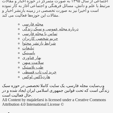
اجتماعی از سال ۱۳۹۵ به صورت متمرکز در حوزه اخبار و مقالات
مرتبط با علم و دانش، مسائل فرهنگی و اجتماعی آغاز به کار نموده
است و اخیرا نیز به صورت تخصصی در زمینه بازنشر اخبار و
مقالات این حوزه‌ها فعالیت می کند.
مجله فارسی
درباره مجله عمومی و سبک زندگی
تماس با مجله فارسی
حریم شخصی کاربران
شرایط بازنشر محتوا
تبلیغات
پاسینیک
بهار فناوری
سلامت میهن
طب پلاستیک
خرید لپ تاپ قسطی
هاردباکس لوکس
وب‌سایت مجله فارسی، یک سایت کاملا تخصصی در حوزه سبک
زندگی است که تحت قوانین جمهوری اسلامی ایران ایجاد شده و در
حال فعالیت است.
All Content by majalefarsi is licensed under a Creative Commons
Attribution 4.0 International License ©️