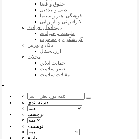
حقوق و قضا
دینی و مذهبی
فرهنگی، هنر و سینما
کارآفرینی و بازاریابی
رویدادها و حوادث
طبیعت و حیوانات
گردشگری و مهاجرت
بانک و بورس
ارزدیجیتال
مجلات
حمایت آنلاین
عصر سلامت
مقالات سلامت
دسته بندی
برچسب
نویسنده
تاریخ