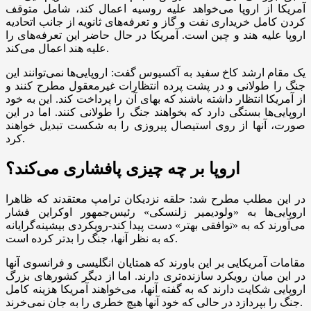
آمریکا از اروپا می‌خواهد علیه روسیه اعمال کند، شامل متوقف
کردن کامل خریداری نفت و گاز و تعرفه‌های ثانویه از جانب اتحادیه
اروپا علیه هند و چین است. آمریکا در حال حاضر این تعرفه‌های را
علیه هند اعمال می‌کند.
یک مقام ارشد کاخ سفید به آکسیوس گفت: اروپایی‌ها نمی‌توانند این
جنگ را طولانی و در پشت پرده انتظارات غیرمعقول مطرح کنند و
از آمریکا انتظار داشته باشند که بهای آن را پرداخت کند. این به خود
اروپایی‌ها بستگی دارد که بخواهند جنگ را طولانی کنند. اما در این
صورت، آنها از روی استیصال پیروزی را به شکست تبدیل خواهند
کرد.
اروپا بر چه چیزی پافشاری می‌کند؟
در این مطلب مطرح شد: حلقه نزدیکان ترامپ معتقدند که ظاهرا
اروپایی‌ها به «ولودیمیر زلنسکی» رئیس‌جمهور اوکراین فشار
می‌آورند که به «توافقی بهتر» دست پیدا کند-رویکردی بیشینه‌گرایانه
که به نظر آنها، جنگ را بدتر کرده است.
مقامات آمریکایی بر این باورند که همتایان انگلیسی و فرانسوی آنها
در این میان رویکرد سازنده‌تری دارند. اما از دیگر کشور‌های بزرگ
اروپایی شکایت دارند که به گفته آنها، می‌خواهند آمریکا هزینه کامل
جنگ را بپردازد در حالی که خود آنها هیچ خطری را به جان نمی‌خرند.