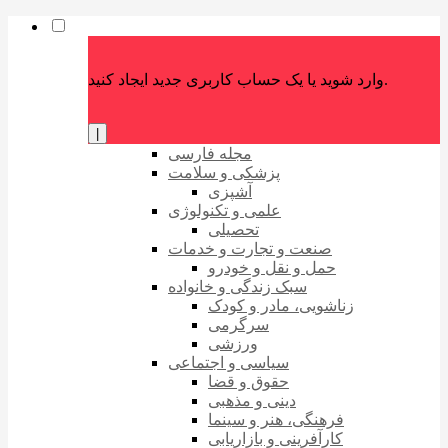
وارد شوید یا یک حساب کاربری جدید ایجاد کنید.
|
مجله فارسی
پزشکی و سلامت
آشپزی
علمی و تکنولوژی
تحصیلی
صنعت و تجارت و خدمات
حمل و نقل و خودرو
سبک زندگی و خانواده
زناشویی، مادر و کودک
سرگرمی
ورزشی
سیاسی و اجتماعی
حقوق و قضا
دینی و مذهبی
فرهنگی، هنر و سینما
کارآفرینی و بازاریابی