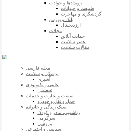
رویدادها و حوادث
طبیعت و حیوانات
گردشگری و مهاجرت
بانک و بورس
ارزدیجیتال
مجلات
حمایت آنلاین
عصر سلامت
مقالات سلامت
مجله فارسی
پزشکی و سلامت
آشپزی
علمی و تکنولوژی
تحصیلی
صنعت و تجارت و خدمات
حمل و نقل و خودرو
سبک زندگی و خانواده
زناشویی، مادر و کودک
سرگرمی
ورزشی
سیاسی و اجتماعی