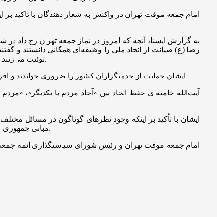
امام جمعه موقت تهران در واکنش به شعار دهندگان با تاکید بر ا
به گزارش ایسنا، آنچه که امروز در نماز جمعه تهران رخ داد در
رضا (ع) صیانت از اتحاد ملی را وظیفه‌ای همگانی دانستند و گفتن
توئیت می‌زنند و همه مردم و مسئولان کشور بخصوص مسئولان قوای سه‌گانه است که بحمدلله آنها نیز امروز در کمال اتحاد و همدلی با یکدیگر کار می‌کنند.
ایشان حمایت از خدمتگزاران کشور را ضروری خواندند و افزودند: مردم از خدمتگزاران از جمله رئیس‌جمهور که پر کار، پر تلاش و پیگیر است حمایت کنند؛ چرا که از چنین عناصری باید قدرشناسی کرد.
آیت‌الله خامنه‌ای حفظ اتحاد بین «آحاد مردم با یکدیگر»، «مر
ایشان با تأکید بر اینکه وجود نظرهای گوناگون در مسائل مختلف 
مبانی جمهوری اسلامی را که باعث رشد ملت و ارتقاء کشور و قدرت ملی است تخریب کرد. این کار خواست دشمن است اگرچه تکمیل مبانی اشکالی ندارد.
امام جمعه موقت تهران و رئیس شورای سیاستگذاری ائمه جمعه نیز