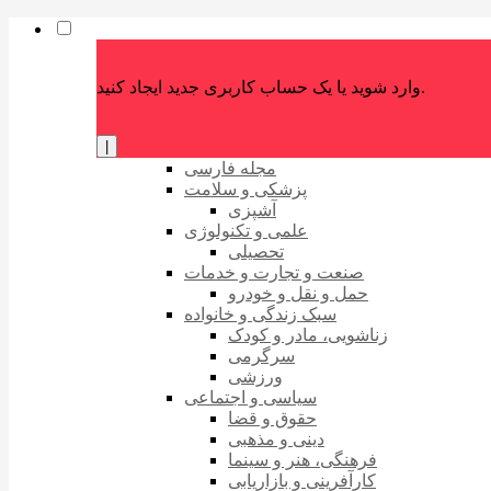
وارد شوید یا یک حساب کاربری جدید ایجاد کنید.
|
مجله فارسی
پزشکی و سلامت
آشپزی
علمی و تکنولوژی
تحصیلی
صنعت و تجارت و خدمات
حمل و نقل و خودرو
سبک زندگی و خانواده
زناشویی، مادر و کودک
سرگرمی
ورزشی
سیاسی و اجتماعی
حقوق و قضا
دینی و مذهبی
فرهنگی، هنر و سینما
کارآفرینی و بازاریابی