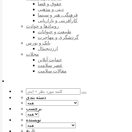
حقوق و قضا
دینی و مذهبی
فرهنگی، هنر و سینما
کارآفرینی و بازاریابی
رویدادها و حوادث
طبیعت و حیوانات
گردشگری و مهاجرت
بانک و بورس
ارزدیجیتال
مجلات
حمایت آنلاین
عصر سلامت
مقالات سلامت
دسته بندی
برچسب
نویسنده
تاریخ