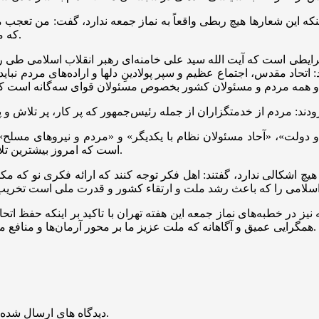
ینکه این شعارها هیچ ربطی واقعاً به نماز جمعه ندارد، گفت: من تعجب 
که می‌دهند واقعاً ربطی به منطق و مرام نماز جمعه و امام مسلمین ندارد.
 شرایطی است که آیت الله سید علی خامنه‌ای رهبر انقلاب اسلامی طی
د: اتحاد مقدس، اجتماع عظیم و سپر پولادینِ دلها و اراده‌های مردم 
دم و دولت»، «آحاد مسئولان نظام با یکدیگر» و «مردم و نیروهای مسلح
است که امروز بیشترین تلاش دشمن بر خدشه‌دار کردن این همصدایی و همدلی و همکاری است.
هیچ اشکالی ندارد، گفتند: اهل فکر توجه کنند که ارائه فکری نو که م
 در خطبه‌های نماز جمعه این هفته تهران با تاکید بر اینکه حفظ ات
همگرایی عمیق و آگاهانه که ملت عزیز ما بر محور آرمان‌ها و منافع ملی و برای تحقق کامل ایران قوی به لطف خدای متعال در اختیار دارد.
منتشر خواهد شد.
دیدگاه های ارسال شده