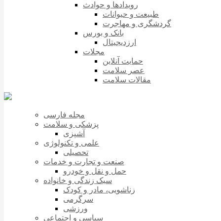
رویدادها و حوادث
طبیعت و حیوانات
گردشگری و مهاجرت
بانک و بورس
ارزدیجیتال
مجلات
حمایت آنلاین
عصر سلامت
مقالات سلامت
مجله فارسی
پزشکی و سلامت
آشپزی
علمی و تکنولوژی
تحصیلی
صنعت و تجارت و خدمات
حمل و نقل و خودرو
سبک زندگی و خانواده
زناشویی، مادر و کودک
سرگرمی
ورزشی
سیاسی و اجتماعی