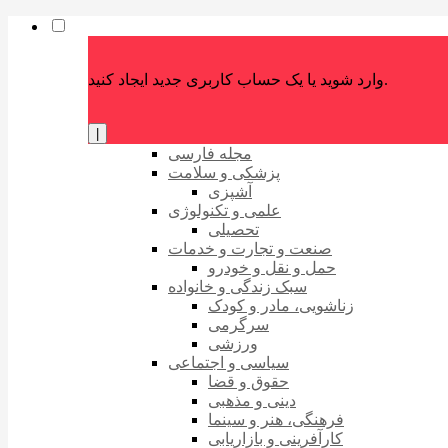
وارد شوید یا یک حساب کاربری جدید ایجاد کنید.
|
مجله فارسی
پزشکی و سلامت
آشپزی
علمی و تکنولوژی
تحصیلی
صنعت و تجارت و خدمات
حمل و نقل و خودرو
سبک زندگی و خانواده
زناشویی، مادر و کودک
سرگرمی
ورزشی
سیاسی و اجتماعی
حقوق و قضا
دینی و مذهبی
فرهنگی، هنر و سینما
کارآفرینی و بازاریابی