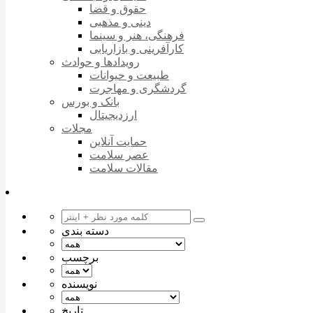
حقوق و قضا
دینی و مذهبی
فرهنگی، هنر و سینما
کارآفرینی و بازاریابی
رویدادها و حوادث
طبیعت و حیوانات
گردشگری و مهاجرت
بانک و بورس
ارزدیجیتال
مجلات
حمایت آنلاین
عصر سلامت
مقالات سلامت
دسته بندی
برچسب
نویسنده
تاریخ