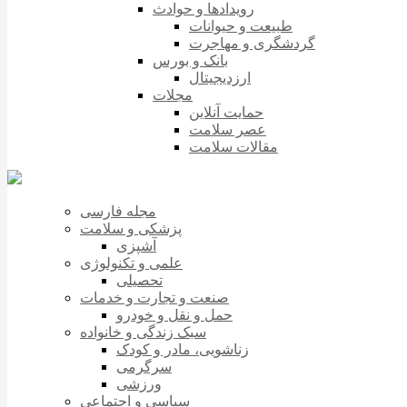
رویدادها و حوادث
طبیعت و حیوانات
گردشگری و مهاجرت
بانک و بورس
ارزدیجیتال
مجلات
حمایت آنلاین
عصر سلامت
مقالات سلامت
مجله فارسی
پزشکی و سلامت
آشپزی
علمی و تکنولوژی
تحصیلی
صنعت و تجارت و خدمات
حمل و نقل و خودرو
سبک زندگی و خانواده
زناشویی، مادر و کودک
سرگرمی
ورزشی
سیاسی و اجتماعی