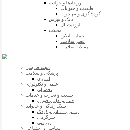
رویدادها و حوادث
طبیعت و حیوانات
گردشگری و مهاجرت
بانک و بورس
ارزدیجیتال
مجلات
حمایت آنلاین
عصر سلامت
مقالات سلامت
مجله فارسی
پزشکی و سلامت
آشپزی
علمی و تکنولوژی
تحصیلی
صنعت و تجارت و خدمات
حمل و نقل و خودرو
سبک زندگی و خانواده
زناشویی، مادر و کودک
سرگرمی
ورزشی
سیاسی و اجتماعی