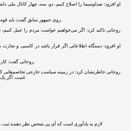
روی جمهور سابق گفت: باید قوه قضائیه‌ای درست کنیم که به هیچ جناح و حزبی تعلق نداشته باشد. مردم این را می‌خواهند. اگر می‌خواهیم مردم با ما باشند راهش این هاست.
روحانی تاکید کرد: اگر می‌خواهیم خواست مردم را عمل کنیم، ن
او افزود: دستگاه اطلاعاتی اگر قرار باشد در کاسبی و تجارت 
روحانی گفت: کار اقتصاد را در چهارچوب قانون به مردم واگذار کنیم. مرز نگذاریم. هر کسی و هر شرکتی اگر در چهارچوب قانون عمل کرد برود پیشرفت کند.
روحانی خاطرنشان کرد: در زمینه سیاست خارجی تخاصم‌هایی که
است. اگر یک ملت ۹۰ میلیون پشت سر حاکمیت باشد، محال است آمریکا و اسرائیل، ناتو و همه دست به دست هم بدهند، بتوانند یک ملت را شکست دهند.
لازم به یادآوری است که آی پی شخص نظر دهنده ثبت 