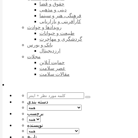
حقوق و قضا
دینی و مذهبی
فرهنگی، هنر و سینما
کارآفرینی و بازاریابی
رویدادها و حوادث
طبیعت و حیوانات
گردشگری و مهاجرت
بانک و بورس
ارزدیجیتال
مجلات
حمایت آنلاین
عصر سلامت
مقالات سلامت
دسته بندی
برچسب
نویسنده
تاریخ