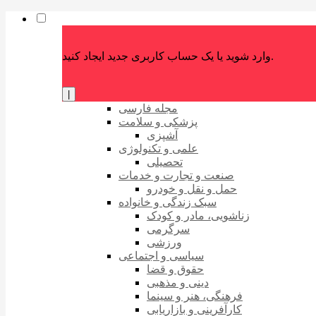
وارد شوید یا یک حساب کاربری جدید ایجاد کنید.
|
مجله فارسی
پزشکی و سلامت
آشپزی
علمی و تکنولوژی
تحصیلی
صنعت و تجارت و خدمات
حمل و نقل و خودرو
سبک زندگی و خانواده
زناشویی، مادر و کودک
سرگرمی
ورزشی
سیاسی و اجتماعی
حقوق و قضا
دینی و مذهبی
فرهنگی، هنر و سینما
کارآفرینی و بازاریابی