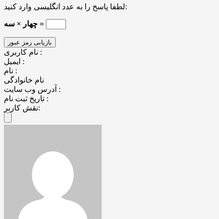
لطفا پاسخ را به عدد انگلیسی وارد کنید:
چهار × سه =
نام کاربری :
ایمیل :
نام :
نام خانوادگی
آدرس وب سایت :
تاریخ ثبت نام :
نقش کاربر: