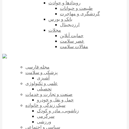
رویدادها و حوادث
طبیعت و حیوانات
گردشگری و مهاجرت
بانک و بورس
ارزدیجیتال
مجلات
حمایت آنلاین
عصر سلامت
مقالات سلامت
مجله فارسی
پزشکی و سلامت
آشپزی
علمی و تکنولوژی
تحصیلی
صنعت و تجارت و خدمات
حمل و نقل و خودرو
سبک زندگی و خانواده
زناشویی، مادر و کودک
سرگرمی
ورزشی
سیاسی و اجتماعی