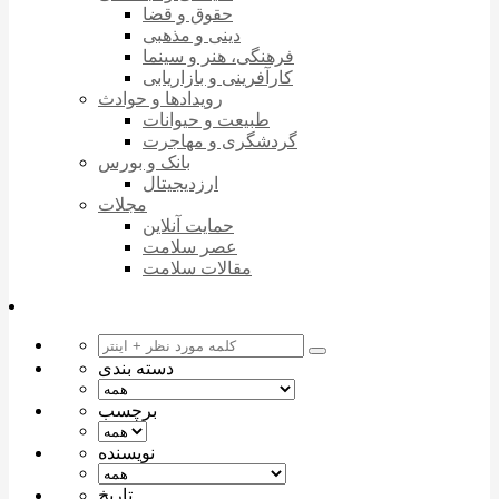
حقوق و قضا
دینی و مذهبی
فرهنگی، هنر و سینما
کارآفرینی و بازاریابی
رویدادها و حوادث
طبیعت و حیوانات
گردشگری و مهاجرت
بانک و بورس
ارزدیجیتال
مجلات
حمایت آنلاین
عصر سلامت
مقالات سلامت
دسته بندی
برچسب
نویسنده
تاریخ