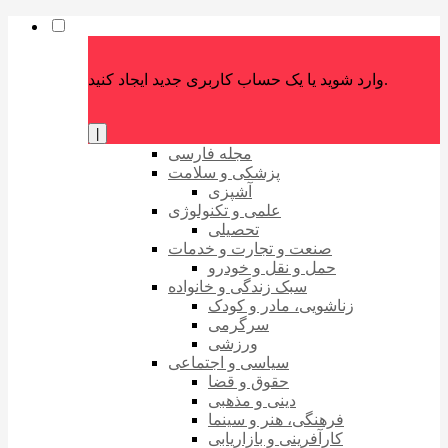
وارد شوید یا یک حساب کاربری جدید ایجاد کنید.
|
مجله فارسی
پزشکی و سلامت
آشپزی
علمی و تکنولوژی
تحصیلی
صنعت و تجارت و خدمات
حمل و نقل و خودرو
سبک زندگی و خانواده
زناشویی، مادر و کودک
سرگرمی
ورزشی
سیاسی و اجتماعی
حقوق و قضا
دینی و مذهبی
فرهنگی، هنر و سینما
کارآفرینی و بازاریابی