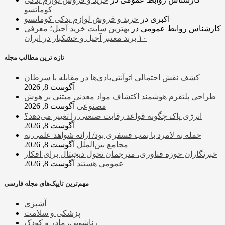
کوماتسو
اکبری
در
خرید و فروش لوازم یدکی کوماتسو
کارشناس روابط عمومی
در
بهترین سایت خرید آجیل؛ معرفی
۱۰ برند معتبر آجیل و خشکبار در ایران
تازه ترین مطالب مجله
کشف نقش احتمالی اتوآنتی‌بادی‌ها در مقابله با سرطان
آگوست 8, 2026
طراحی پلتفرم هوشمند اکتشاف مواد معدنی مبتنی بر هوش
مصنوعی
آگوست 8, 2026
انرژی پاک چگونه قواعد رقابت صنعتی را تغییر می‌دهد؟
آگوست 8, 2026
حمله به لامرد با بمب فسفری بود/ ارائه شواهد علمی به
مجامع بین‌الملل
آگوست 8, 2026
خبرنگاران حوزه فناوری، مترجمان تحول دیجیتال برای افکار
عمومی هستند
آگوست 8, 2026
مهم‌ترین تایپک‌های مجله فارسی
آشپزی
پزشکی و سلامت
زناشویی، مادر و کودک