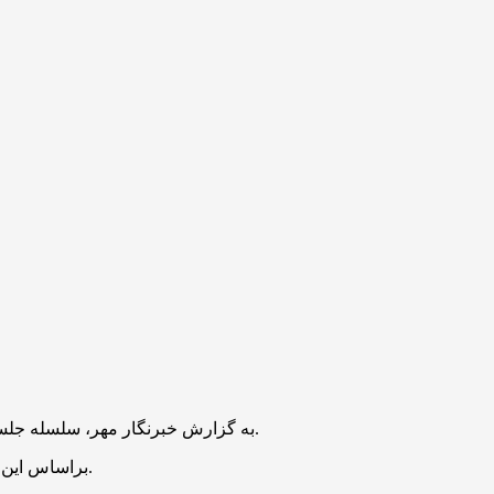
به گزارش خبرنگار مهر، سلسله جلسات تفسیر قرآن کریم، قرائت دعای کمیل و بیان احکام پنجشنبه ۱۳ شهریور در حرم حضرت عبدالعظیم حسنی علیه السلام برگزار می‌شود.
این گزارش در مراسم قرائت دعای کمیل که با نوای سعید هدایتیان برگزار خواهد شد حجت الاسلام سیدجواد بهشتی به ایراد سخنرانی می‌پردازد.
براساس