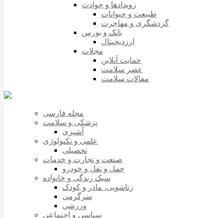
رویدادها و حوادث
طبیعت و حیوانات
گردشگری و مهاجرت
بانک و بورس
ارزدیجیتال
مجلات
حمایت آنلاین
عصر سلامت
مقالات سلامت
مجله فارسی
پزشکی و سلامت
آشپزی
علمی و تکنولوژی
تحصیلی
صنعت و تجارت و خدمات
حمل و نقل و خودرو
سبک زندگی و خانواده
زناشویی، مادر و کودک
سرگرمی
ورزشی
سیاسی و اجتماعی