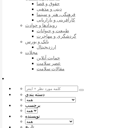
حقوق و قضا
دینی و مذهبی
فرهنگی، هنر و سینما
کارآفرینی و بازاریابی
رویدادها و حوادث
طبیعت و حیوانات
گردشگری و مهاجرت
بانک و بورس
ارزدیجیتال
مجلات
حمایت آنلاین
عصر سلامت
مقالات سلامت
دسته بندی
برچسب
نویسنده
تاریخ