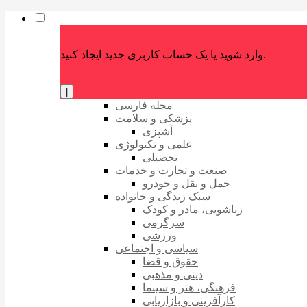
وارد شوید یا یک حساب کاربری جدید ایجاد کنید.
|
مجله فارسی
پزشکی و سلامت
آشپزی
علمی و تکنولوژی
تحصیلی
صنعت و تجارت و خدمات
حمل و نقل و خودرو
سبک زندگی و خانواده
زناشویی، مادر و کودک
سرگرمی
ورزشی
سیاسی و اجتماعی
حقوق و قضا
دینی و مذهبی
فرهنگی، هنر و سینما
کارآفرینی و بازاریابی