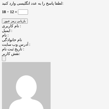
لطفا پاسخ را به عدد انگلیسی وارد کنید:
18 − 12 =
نام کاربری :
ایمیل :
نام :
نام خانوادگی
آدرس وب سایت :
تاریخ ثبت نام :
نقش کاربر: