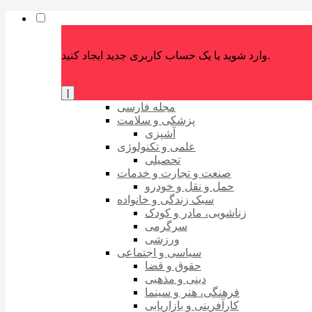
وارد شوید یا یک حساب کاربری جدید ایجاد کنید.
|
مجله فارسی
پزشکی و سلامت
آشپزی
علمی و تکنولوژی
تحصیلی
صنعت و تجارت و خدمات
حمل و نقل و خودرو
سبک زندگی و خانواده
زناشویی، مادر و کودک
سرگرمی
ورزشی
سیاسی و اجتماعی
حقوق و قضا
دینی و مذهبی
فرهنگی، هنر و سینما
کارآفرینی و بازاریابی