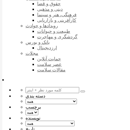
حقوق و قضا
دینی و مذهبی
فرهنگی، هنر و سینما
کارآفرینی و بازاریابی
رویدادها و حوادث
طبیعت و حیوانات
گردشگری و مهاجرت
بانک و بورس
ارزدیجیتال
مجلات
حمایت آنلاین
عصر سلامت
مقالات سلامت
دسته بندی
برچسب
نویسنده
تاریخ