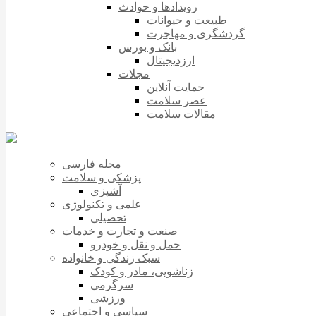
رویدادها و حوادث
طبیعت و حیوانات
گردشگری و مهاجرت
بانک و بورس
ارزدیجیتال
مجلات
حمایت آنلاین
عصر سلامت
مقالات سلامت
مجله فارسی
پزشکی و سلامت
آشپزی
علمی و تکنولوژی
تحصیلی
صنعت و تجارت و خدمات
حمل و نقل و خودرو
سبک زندگی و خانواده
زناشویی، مادر و کودک
سرگرمی
ورزشی
سیاسی و اجتماعی