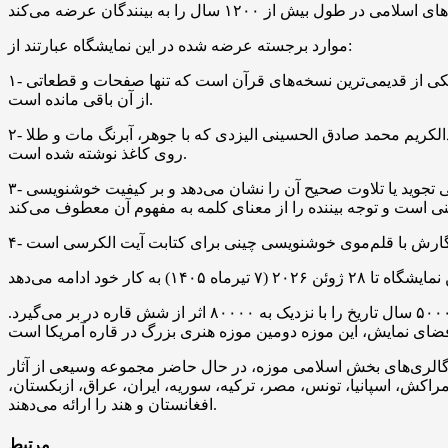
‌های اسلامی در طول بیش از
۱۲۰۰
موارد برجسته عرضه شده در این نمایشگاه عبارتند از:
۱- یک برگ از نسخه خطی قرآن مربوط به اواسط قرن هفتم میلادی که به سبک خط حجازی بر روی پوست در عربستان نوشته شده و از یکی از قدیمی‌ترین نسخه‌های قرآن است که تنها صفحات و قطعاتی
از آن باقی مانده است.
 میر عبدالکریم محمد صادق الحسینی الیزدی که با جوهر، آبرنگ مات و طلا
روی کاغذ نوشته شده است.
۳- نسخه مذهب قرمز ۲ (۲۰۰۹) اثر پوران جینچی؛ اثری معاصر که با جوهر روی کاغذ کتابت شده و یکی از مهم‌ترین جنبه‌های قرآن، یعنی تجوید یا تلاوت صحیح آن را نشان می‌دهد و بر کیفیت خوشنویسی
نمایشگاه تا ۲۸ ژوئن
۲۰۲۶
۵۰۰
سال تاریخ را با نزدیک به
۸۰۰۰۰
اثر از شش قاره در بر می‌گیرد.
 گالری‌های بخش اسلامی موزه، در حال حاضر مجموعه وسیعی از آثار
کش، اسپانیا، تونس، مصر، ترکیه، سوریه، ایران، عراق، ازبکستان،
افغانستان و هند را ارائه می‌دهند.
مرتبط