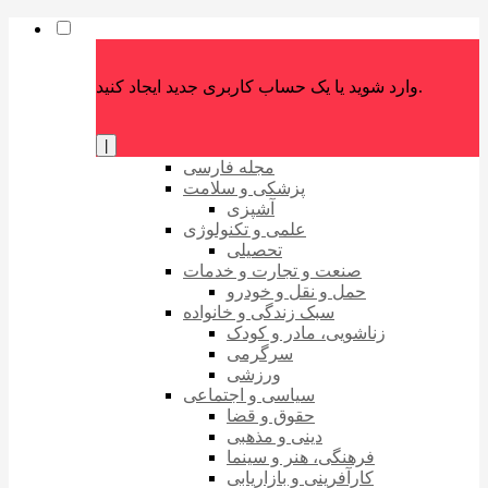
وارد شوید یا یک حساب کاربری جدید ایجاد کنید.
|
مجله فارسی
پزشکی و سلامت
آشپزی
علمی و تکنولوژی
تحصیلی
صنعت و تجارت و خدمات
حمل و نقل و خودرو
سبک زندگی و خانواده
زناشویی، مادر و کودک
سرگرمی
ورزشی
سیاسی و اجتماعی
حقوق و قضا
دینی و مذهبی
فرهنگی، هنر و سینما
کارآفرینی و بازاریابی