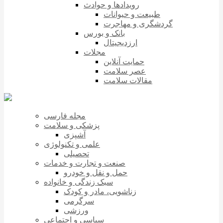
رویدادها و حوادث
طبیعت و حیوانات
گردشگری و مهاجرت
بانک و بورس
ارزدیجیتال
مجلات
حمایت آنلاین
عصر سلامت
مقالات سلامت
مجله فارسی
پزشکی و سلامت
آشپزی
علمی و تکنولوژی
تحصیلی
صنعت و تجارت و خدمات
حمل و نقل و خودرو
سبک زندگی و خانواده
زناشویی، مادر و کودک
سرگرمی
ورزشی
سیاسی و اجتماعی