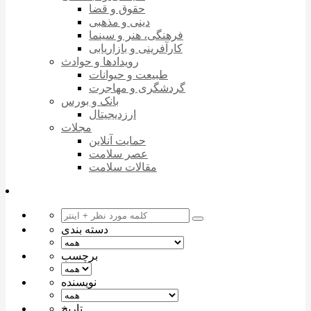
حقوق و قضا
دینی و مذهبی
فرهنگی، هنر و سینما
کارآفرینی و بازاریابی
رویدادها و حوادث
طبیعت و حیوانات
گردشگری و مهاجرت
بانک و بورس
ارزدیجیتال
مجلات
حمایت آنلاین
عصر سلامت
مقالات سلامت
دسته بندی
برچسب
نویسنده
تاریخ