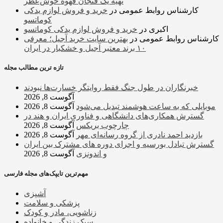
تهیه یک فنجان قهوه خوش‌عطر
کارشناس روابط عمومی
در
خرید و فروش لوازم یدکی
کوماتسو
اکبری
در
خرید و فروش لوازم یدکی کوماتسو
کارشناس روابط عمومی
در
بهترین سایت خرید آجیل؛ معرفی
۱۰ برند معتبر آجیل و خشکبار در ایران
تازه ترین مطالب مجله
خبرنگاران در طول جنگ فقط روایتگر خسارت‌ها نبودند
آگوست 8, 2026
موبایلی که به ساعت هوشمند تبدیل می‌شود
آگوست 8, 2026
گسترش همکاری‌های دانشگاهی و فناوری ایران و هند در
چارچوب بریکس
آگوست 8, 2026
بازدید احمد نادری از گروه رسانه‌ای مهر
آگوست 8, 2026
گسترش تبادل بورسیه و اجرای دوره های مشترک بین ایران
و اندونزی
آگوست 8, 2026
مهم‌ترین تایپک‌های مجله فارسی
آشپزی
پزشکی و سلامت
زناشویی، مادر و کودک
سبک زندگی و خانواده