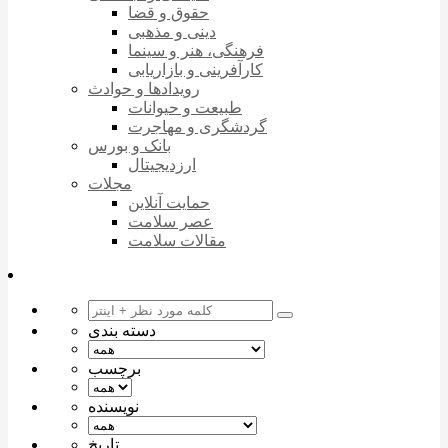
حقوق و قضا
دینی و مذهبی
فرهنگی، هنر و سینما
کارآفرینی و بازاریابی
رویدادها و حوادث
طبیعت و حیوانات
گردشگری و مهاجرت
بانک و بورس
ارزدیجیتال
مجلات
حمایت آنلاین
عصر سلامت
مقالات سلامت
دسته بندی
برچسب
نویسنده
تاریخ