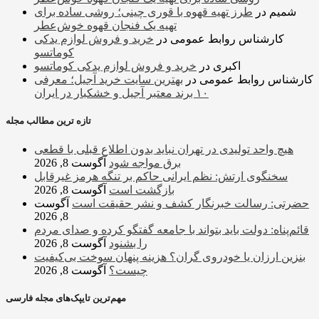
شمیم
در
طرز تهیه قهوه با قوری چینی؛ روشی ساده برای
تهیه یک فنجان قهوه خوش‌عطر
کارشناس روابط عمومی
در
خرید و فروش لوازم یدکی
کوماتسو
اکبری
در
خرید و فروش لوازم یدکی کوماتسو
کارشناس روابط عمومی
در
بهترین سایت خرید آجیل؛ معرفی
۱۰ برند معتبر آجیل و خشکبار در ایران
تازه ترین مطالب مجله
هیچ واحد تولیدی در تهران نباید بدون اطلاع قبلی با قطعی
برق مواجه شود
آگوست 8, 2026
سخنگوی ارتش: نظم ایرانی حاکم بر تنگه هرمز غیرقابل
بازگشت است
آگوست 8, 2026
حضرتی: رسالت خبرنگار کشف و نشر حقیقت است
آگوست
8, 2026
قائم‌پناه: دولت باید بتواند با جامعه گفتگو کرده و صدای مردم
را بشنود
آگوست 8, 2026
بنزین ارزان یا خودروی گران؟ هزینه پنهان سوخت بی‌کیفیت
چیست؟
آگوست 8, 2026
مهم‌ترین تایپک‌های مجله فارسی