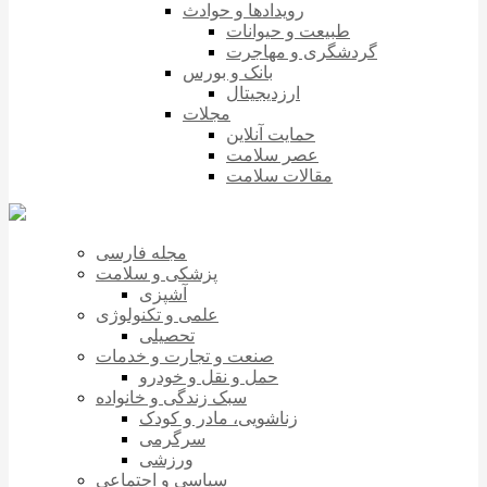
رویدادها و حوادث
طبیعت و حیوانات
گردشگری و مهاجرت
بانک و بورس
ارزدیجیتال
مجلات
حمایت آنلاین
عصر سلامت
مقالات سلامت
مجله فارسی
پزشکی و سلامت
آشپزی
علمی و تکنولوژی
تحصیلی
صنعت و تجارت و خدمات
حمل و نقل و خودرو
سبک زندگی و خانواده
زناشویی، مادر و کودک
سرگرمی
ورزشی
سیاسی و اجتماعی