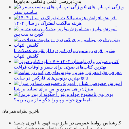
بدن: بررسی علمی و نگاهی به باورها
۵ ویژگی لپ تاپ های
مناسب سفر
افزایش
هزینه مالکیت لیفتراک در سال ۱۴۰۴
آموزش واریز بیت
کوین به بیت پین
بهترین قرص ویتامین برای کمردرد | از تقویت عضلات تا
کاهش التهاب
۷ کتاب صوتی برای تابستان ۱۴۰۴ +
بهترین کتاب‌های صوتی برای سفر و اوقات فراغت
معرفی
بهترین بونوس‌های فارکس در سایت tgju
آموزش خصوصی شنا در
منزل: راهی سریع و امن برای تسلط بر شنا
بوی
نامطبوع حوله و پتو را چگونه از بین ببریم؟
آخرین نظرات همراهان:
کارشناس روابط عمومی
در
طرز تهیه قهوه با قوری چینی؛
روشی ساده برای تهیه یک فنجان قهوه خوش‌عطر