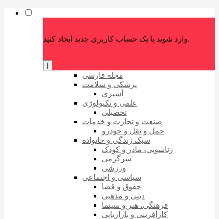
وارد شوید یا یک حساب کاربری جدید ایجاد کنید.
|
مجله فارسی
پزشکی و سلامت
آشپزی
علمی و تکنولوژی
تحصیلی
صنعت و تجارت و خدمات
حمل و نقل و خودرو
سبک زندگی و خانواده
زناشویی، مادر و کودک
سرگرمی
ورزشی
سیاسی و اجتماعی
حقوق و قضا
دینی و مذهبی
فرهنگی، هنر و سینما
کارآفرینی و بازاریابی