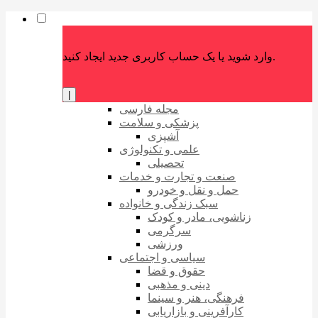
وارد شوید یا یک حساب کاربری جدید ایجاد کنید.
|
مجله فارسی
پزشکی و سلامت
آشپزی
علمی و تکنولوژی
تحصیلی
صنعت و تجارت و خدمات
حمل و نقل و خودرو
سبک زندگی و خانواده
زناشویی، مادر و کودک
سرگرمی
ورزشی
سیاسی و اجتماعی
حقوق و قضا
دینی و مذهبی
فرهنگی، هنر و سینما
کارآفرینی و بازاریابی