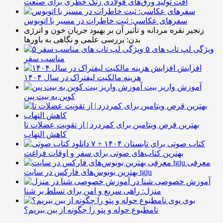
افت تولید ورق‌های فولادی زنگ خطری برای صنعت
سفرهای عکاسی: ثبت خاطرات در مسیر با اتوبوس
زنجیر نقره مردانه و تأثیر آن بر بهبود جریان خون و انرژی
بدن: بررسی علمی و نگاهی به باورها
۵ ویژگی لپ تاپ های
مناسب سفر
افزایش
هزینه مالکیت لیفتراک در سال ۱۴۰۴
آموزش واریز بیت
کوین به بیت پین
بهترین قرص ویتامین برای کمردرد | از تقویت عضلات تا
کاهش التهاب
۷ کتاب صوتی برای تابستان ۱۴۰۴ +
بهترین کتاب‌های صوتی برای سفر و اوقات فراغت
معرفی
بهترین بونوس‌های فارکس در سایت tgju
آموزش خصوصی شنا در
منزل: راهی سریع و امن برای تسلط بر شنا
بوی
نامطبوع حوله و پتو را چگونه از بین ببریم؟