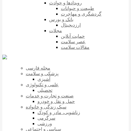
رویدادها و حوادث
طبیعت و حیوانات
گردشگری و مهاجرت
بانک و بورس
ارزدیجیتال
مجلات
حمایت آنلاین
عصر سلامت
مقالات سلامت
مجله فارسی
پزشکی و سلامت
آشپزی
علمی و تکنولوژی
تحصیلی
صنعت و تجارت و خدمات
حمل و نقل و خودرو
سبک زندگی و خانواده
زناشویی، مادر و کودک
سرگرمی
ورزشی
سیاسی و اجتماعی