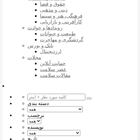
حقوق و قضا
دینی و مذهبی
فرهنگی، هنر و سینما
کارآفرینی و بازاریابی
رویدادها و حوادث
طبیعت و حیوانات
گردشگری و مهاجرت
بانک و بورس
ارزدیجیتال
مجلات
حمایت آنلاین
عصر سلامت
مقالات سلامت
دسته بندی
برچسب
نویسنده
تاریخ