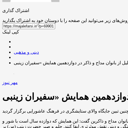
اشتراک گذاری
کپی لینک
دینی و مذهبی
مهر نیوز
نین
تبین
ان مداح و ذاکرین گفت: این همایش که دوازده سال است با شور و
گی و دینی نقش موثرتری ایفا کنند.
حلم
و صبر حضرت زینب (س) بر