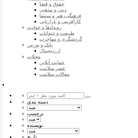
حقوق و قضا
دینی و مذهبی
فرهنگی، هنر و سینما
کارآفرینی و بازاریابی
رویدادها و حوادث
طبیعت و حیوانات
گردشگری و مهاجرت
بانک و بورس
ارزدیجیتال
مجلات
حمایت آنلاین
عصر سلامت
مقالات سلامت
دسته بندی
برچسب
نویسنده
تاریخ