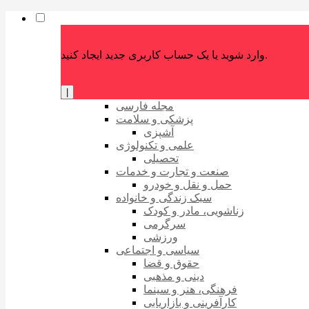
وارد شوید یا یک حساب کاربری جدید ایجاد کنید.
|
مجله فارسی
پزشکی و سلامت
آشپزی
علمی و تکنولوژی
تحصیلی
صنعت و تجارت و خدمات
حمل و نقل و خودرو
سبک زندگی و خانواده
زناشویی، مادر و کودک
سرگرمی
ورزشی
سیاسی و اجتماعی
حقوق و قضا
دینی و مذهبی
فرهنگی، هنر و سینما
کارآفرینی و بازاریابی