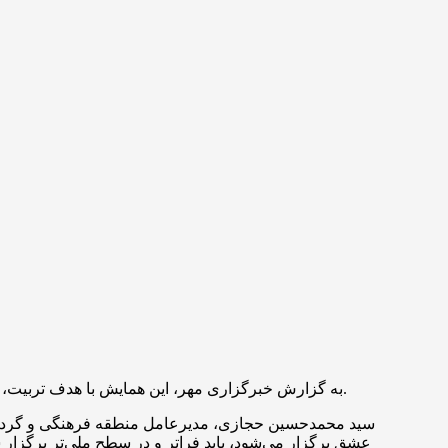
جایگاه والای ستایشگری در فرهنگ عاشورایی برگزار گردید.
به گزارش خبرگزاری مهر، این همایش با هدف تربیت، ت
سید محمدحسین حجازی، مدیرعامل منطقه فرهنگی و گردشگری
عشق برگزار می‌شود، باید فراتر و در سطح ملی‌تر برگزار ش