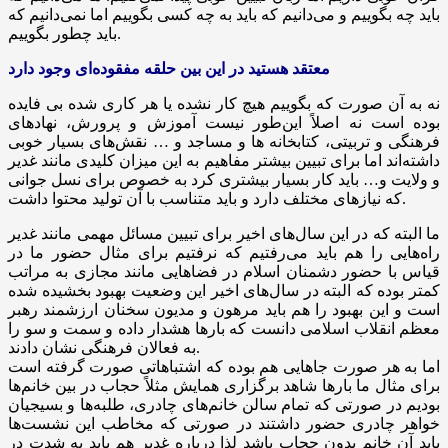
باید چه بگوییم و می‌دانیم که باید به چه کسی بگوییم اما نمی‌دانیم که
باید چطور بگوییم.
معتقد هستید در این بین حلقه مفقوده‌ای وجود دارد
نه به آن صورت که بگوییم هیچ کار نشده یا هر کاری شده بی فایده
بوده است نه اصلاً این‌طور نیست آموزش و پرورش، نهادهای
فرهنگی و تربیتی، کتابخانه
ها
و مساجد و … نقش‌های بسیار خوبی
داشته‌اند اما برای تبیین بیشتر مفاهیم به این میزان کلیدی مانند غدیر
و ولایت و… باید کار بسیار بیشتری کرد به خصوص برای نسل جوانی
که نیازهای مختلف دارد و باید متناسب با آن تولید محتوا داشت.
ما البته که در این سال‌های اخیر برای تبیین مسائل مهمی مانند غدیر
راه‌هایی را هم باید می‌رفتیم که نرفتیم برای مثال حضور ما در
قیاس با حضور دشمنان اسلام در فضاهایی مانند مجازی به مراتب
کمتر بوده که البته در سال‌های اخیر این وضعیت بهبود بخشیده شده
است و این بهبود را هم باید مرهون و مدیون سخنان ارزشمند رهبر
معظم انقلاب اسلامی دانست که بارها هشدار داده و سمت و سو را
به فعالان فرهنگی نشان دادند.
اما به هر صورت جاهایی هم بوده که اشتباهاتی صورت گرفته است
برای مثال ما بارها شاهد برگزاری همایش مثلاً حجاب در بین خانم‌ها
بودیم در صورتی که تمام سالن خانم‌های چادری، طلبه‌ها و بسیجیان
خواهر چادری حضور داشتند در صورتی که مخاطب این نشست‌ها
باید آن خانم بدون حجاب باشد لذا درباره غدیر هم باید به شدت در