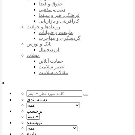
حقوق و قضا
دینی و مذهبی
فرهنگی، هنر و سینما
کارآفرینی و بازاریابی
رویدادها و حوادث
طبیعت و حیوانات
گردشگری و مهاجرت
بانک و بورس
ارزدیجیتال
مجلات
حمایت آنلاین
عصر سلامت
مقالات سلامت
دسته بندی
برچسب
نویسنده
تاریخ