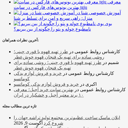
معرفی
بهترین بونوس‌های فارکس در سایت tgju
آموزش خصوصی شنا در
منزل: راهی سریع و امن برای تسلط بر شنا
بوی
نامطبوع حوله و پتو را چگونه از بین ببریم؟
آخرین نظرات همراهان:
کارشناس روابط عمومی
در
طرز تهیه قهوه با قوری چینی؛
روشی ساده برای تهیه یک فنجان قهوه خوش‌عطر
شمیم
در
طرز تهیه قهوه با قوری چینی؛ روشی ساده برای
تهیه یک فنجان قهوه خوش‌عطر
کارشناس روابط عمومی
در
خرید و فروش لوازم یدکی
کوماتسو
اکبری
در
خرید و فروش لوازم یدکی کوماتسو
کارشناس روابط عمومی
در
بهترین سایت خرید آجیل؛ معرفی
۱۰ برند معتبر آجیل و خشکبار در ایران
تازه ترین مطالب مجله
ایلان ماسک ساخت عظیم‌ترین مجتمع تولید تراشه جهان را
شروع کرد
آگوست 9, 2026