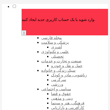
وارد شوید یا یک حساب کاربری جدید ایجاد کنید.
|
مجله فارسی
پزشکی و سلامت
آشپزی
علمی و تکنولوژی
تحصیلی
صنعت و تجارت و خدمات
حمل و نقل و خودرو
سبک زندگی و خانواده
زناشویی، مادر و کودک
سرگرمی
ورزشی
سیاسی و اجتماعی
حقوق و قضا
دینی و مذهبی
فرهنگی، هنر و سینما
کارآفرینی و بازاریابی