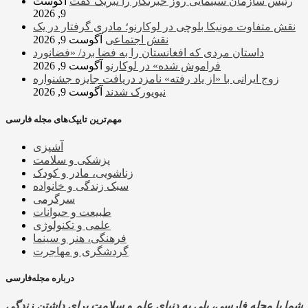
رئیس سازمان سینمایی روز خبرنگار را تبریک گفت
آگوست
9, 2026
نقش متفاوت مونیکا بلوچی در لوکارنو؛ مادری گرفتار در یک
نقش اجتماعی
آگوست 9, 2026
داستان مردی که افغانستان را به فضا برد/ «فضانورد
فراموش شده» در لوکارنو
آگوست 9, 2026
زوج ایرانی با «از یاد رفته» نامزد دریافت جایزه جشنواره
نیویورک شدند
آگوست 9, 2026
مهم‌ترین تایپک‌های مجله فارسی
آشپزی
پزشکی و سلامت
زناشویی، مادر و کودک
سبک زندگی و خانواده
سرگرمی
طبیعت و حیوانات
علمی و تکنولوژی
فرهنگی، هنر و سینما
گردشگری و مهاجرت
درباره مجله‌فارسی
شما با مجله فارسی، پلی به دنیای علم و سلامت برای داشتن زندگی