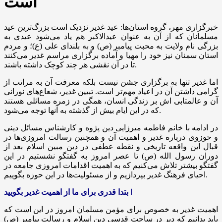
است
خبرگزاری مهر، گروه استان‌ها: عید غدیر نزدیک است بزرگ‌ترین عید
مسلمانان که از آن به عنوان
عیدالاکبر
هم یاد می‌شود عیدی به
بزرگی نام ولایت به محبت پیامبر (
ص)
و به بلندای علی (
ع)
؛ و مردم
استان سمنان نیز خود را مهیا و آماده برگزاری مراسم غدیر می‌کنند
تا در آن نقشی هر چند کوچک داشته باشند.
اما غدیر تنها به برگزاری جشن نیست بلکه معرفت آن به مراتب از
گرامی داشتن آن در اعیاد مهم‌تر است. تبیین غدیر، شعاع‌های نورانی
آن و عالمتابی
اش
بر زندگی انسان، همگی در زمره مسائلی هستند
که در این ایام بیش از گذشته به آنها توجه می‌شود.
در ادامه با خانم فاطمه میرزایی دین
پژوه
و کارشناس مسائل دینی
و حوزوی درباره غدیر و اهمیت آن و همچنین رسالت امروزی‌ها در
قبال این واقعه تاریخی و نقطه عطفی در دین مبین اسلام بعد از
دوران رسول الله (
ص)
تا عصر امروز به گفتگو نشستیم در این
گفتگو بیشتر تلاش می‌کنیم که به اهمیت اقدامات امروزی جامعه در
احیای فرهنگ غدیر بپردازیم و از مسئولیت‌ها در این حوزه بگوییم.
ا
بتدا قدری برای ما از اهمیت غدیر بگویید
اهمیت غدیر به خصوص برای مؤمن مسلمان امروز در این است که
باید بدانیم که دیر در ساحت قدسی دین اسلام و رسالت پیامبر (
ص)