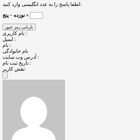
لطفا پاسخ را به عدد انگلیسی وارد کنید:
نوزده − پنج =
نام کاربری :
ایمیل :
نام :
نام خانوادگی
آدرس وب سایت :
تاریخ ثبت نام :
نقش کاربر: