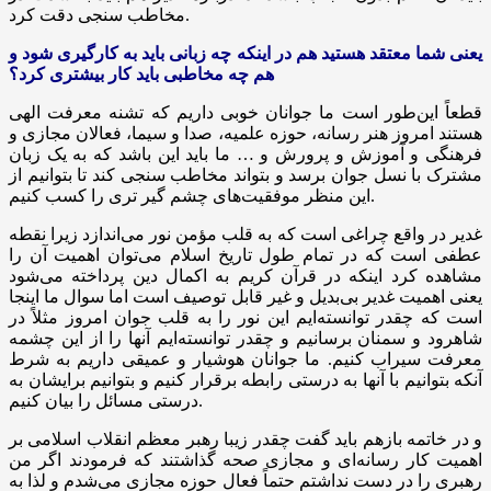
دقت کرد.
مخاطب
سنجی
یعنی شما معتقد هستید هم در اینکه چه زبانی باید به
کارگیری
شود و
هم چه مخاطبی باید کار بیشتری کرد؟
قطعاً این‌طور است ما جوانان خوبی داریم که تشنه معرفت الهی
هستند امروز هنر رسانه، حوزه علمیه، صدا و سیما، فعالان مجازی و
فرهنگی و آموزش و پرورش و … ما باید این باشد که به یک زبان
مشترک با نسل جوان برسد و بتواند مخاطب
سنجی
کند تا بتوانیم از
این منظر موفقیت‌های چشم گیر تری را کسب کنیم.
غدیر در واقع چراغی است که به قلب مؤمن نور می‌اندازد زیرا نقطه
عطفی است که در تمام طول تاریخ اسلام می‌توان اهمیت آن را
مشاهده کرد اینکه در قرآن کریم به اکمال دین پرداخته می‌شود
یعنی اهمیت غدیر بی‌بدیل و غیر قابل توصیف است اما سوال ما اینجا
است که چقدر توانسته‌ایم این نور را به قلب جوان امروز مثلاً در
شاهرود و سمنان برسانیم و چقدر توانسته‌ایم آنها را از این چشمه
معرفت سیراب کنیم. ما جوانان هوشیار و عمیقی داریم به شرط
آنکه بتوانیم با آنها به درستی رابطه برقرار کنیم و بتوانیم برایشان به
درستی مسائل را بیان کنیم.
و در خاتمه بازهم باید گفت چقدر زیبا رهبر معظم انقلاب اسلامی بر
اهمیت کار رسانه‌ای و مجازی صحه گذاشتند که فرمودند اگر من
رهبری را در دست نداشتم حتماً فعال حوزه مجازی می‌شدم و لذا به