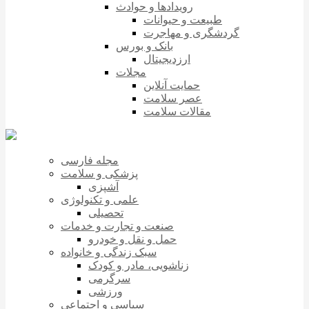
رویدادها و حوادث
طبیعت و حیوانات
گردشگری و مهاجرت
بانک و بورس
ارزدیجیتال
مجلات
حمایت آنلاین
عصر سلامت
مقالات سلامت
مجله فارسی
پزشکی و سلامت
آشپزی
علمی و تکنولوژی
تحصیلی
صنعت و تجارت و خدمات
حمل و نقل و خودرو
سبک زندگی و خانواده
زناشویی، مادر و کودک
سرگرمی
ورزشی
سیاسی و اجتماعی