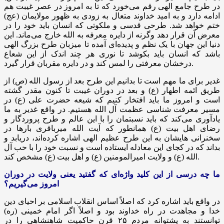
در طرح جامع الهی رقم می‌خورد که تا به امروز در عصر غیبت هم
ادامه دارد و به امید خداوند متعال به زودی به ظهور مولایمان (
عج
)
ختم خواهد شد. طرحی قدسی و ملکوتی که انسان باید خود را در
معرض آن قرار دهد وگرنه از دایره معرفه به الله خارج می‌ماند. این
دنیا این جهان با یک نظم و پدیده‌ای آمده تا میزبان طرح بزرگ الهی
باشد که انسان باید بکوشد تا نوری هر چند اندک از این شعاع
درخشان معرفتی را لمس کند و در دایره مقربان قرار گیرد.
غدیر برای ما مهم است تا بدانیم این طرح بعد از رسول الله (ص) از
طریق ائمه اطهار (ع) و بعد در دوران غیبت تا کنون مقدر گشته
است و امروز ما باید افتخار کنیم که شیعه حضرت علی (ع) در
مسیر معرفت شناسی عظمت آل الله هستیم. در واقع غدیر به ما
یادآوری می‌کند که باید نسبتمان را با این عالم و طرح پروردگار و
رضای اهل بیت (ع) همانطور که آیت الله میرباقری بارها در
سخنرانی
هایشان
به این طرح عظیم الهی اشاره کرده‌اند، دریابد و
بداند که در کجای این معادله ایستاده است و نسبت خود را با
حب
آل
مشخص کند.
الله (ع) و ولایت امیرالمومنین (ع) و اهل بیت (
ع)
ما چه درسی از این کلید واژه‌ای که گفتید یعنی ولایت در دوران
امروز می‌گیریم؟
در واقع باید اشاره کرد که اصلاً اساس انقلاب اسلامی بر احیای دین
خدا و مجاهدت در راه خداوند بود و اصلاً اگر امام خمینی (ره)
توانستند به پشتوانه مردم ۲۵ قرن حاکمیت شاهنشاهی را در