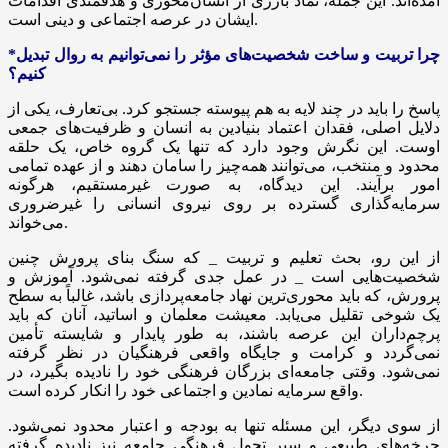
آمده‌اند. این جمله، نماد بارزی از انسان‌محوری و هدفمندی اقدامات
ایشان در عرصه اجتماعی و دینی است.
*چرا تربیت و ساخت شخصیت‌های مؤثر را نمی‌توانیم به روال تبدیل
کنیم؟
پاسخ را باید در چند لایه به هم پیوسته
جستجو
کرد. بی‌تعارف، یکی از
دلایل اصلی، فقدان اعتماد بنیادین به انسان و ظرفیت‌های جمعی
اوست. این نگرش وجود دارد که تنها یک گروه خاص، یک حلقه
محدود و منتخب، می‌توانند همه‌چیز را سامان دهند و از عهده تمامی
امور برآیند. این دیدگاه، به صورت غیرمستقیم، هرگونه
سرمایه‌گذاری گسترده بر روی نیروی انسانی را غیرضروری
می‌خواند.
از این رو، بحث تعلیم و تربیت _ که سنگ بنای پرورش چنین
شخصیت‌هایی است _ در عمل جدی گرفته نمی‌شود. آموزش و
پرورش، که باید محوری‌ترین نهاد جامعه‌پردازی باشد، غالباً به سطح
یک شوخی تقلیل می‌یابد. معیشت معلمان و اساتید، آنان که باید
پرچم‌داران این عرصه باشند، به طور پایدار و شایسته تأمین
نمی‌گردد و کرامت و جایگاه واقعی فرهنگیان در نظر گرفته
نمی‌شود. وقتی جامعه‌ای بزرگان فرهنگی خود را نادیده بگیرد، در
واقع سرمایه نمادین و اجتماعی خود را انکار کرده است.
از سوی دیگر، این مسئله تنها به بودجه و اعتبار محدود نمی‌شود.
چرخه‌های طبیعی و سیر تحول فرهنگی جامعه نیز نادیده گرفته