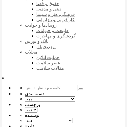
حقوق و قضا
دینی و مذهبی
فرهنگی، هنر و سینما
کارآفرینی و بازاریابی
رویدادها و حوادث
طبیعت و حیوانات
گردشگری و مهاجرت
بانک و بورس
ارزدیجیتال
مجلات
حمایت آنلاین
عصر سلامت
مقالات سلامت
دسته بندی
برچسب
نویسنده
تاریخ