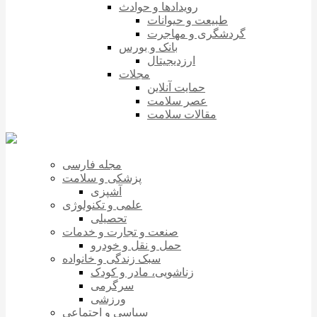
رویدادها و حوادث
طبیعت و حیوانات
گردشگری و مهاجرت
بانک و بورس
ارزدیجیتال
مجلات
حمایت آنلاین
عصر سلامت
مقالات سلامت
مجله فارسی
پزشکی و سلامت
آشپزی
علمی و تکنولوژی
تحصیلی
صنعت و تجارت و خدمات
حمل و نقل و خودرو
سبک زندگی و خانواده
زناشویی، مادر و کودک
سرگرمی
ورزشی
سیاسی و اجتماعی