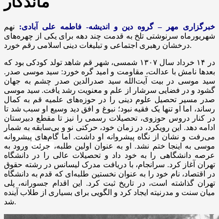
ماندگار
خبرگزاری مهر – گروه دین و اندیشه- فاطمه علی آبادی:
نهم
شهریورماه سرنوشتی تلخ به قدمت چند دهه برای یکی از چهره‌های
درخشان رهبری اجتماعی و تبلیغات دینی اسلامی رقم خورد.
در ۱۴ خرداد سال ۱۳۰۷ شمسی، شهر قم شاهد تولد کودکی بود که
بعدها نامش با عدالت، مقاومت و امید گره خورد: سید موسی صدر.
سید موسی در بیت آیت‌الله سید صدرالدین صدر چشم به جهان
گشود و در فضایی سرشار از علم و معنویت رشد یافت. سید موسی
صدر مسیر تحصیل علوم دینی را در حوزه‌های علمیه قم به کمال
رساند، اما او تنها یک فقیه نبود؛ نبوغ و افق دید وسیع او سبب شد تا
در کنار دروس حوزوی، تحصیلات رسمی را نیز تا مقطع دبیرستان
ادامه دهد. این رویکرد، در زمان خود، حرکتی نو و بی‌سابقه به شمار
می‌رفت و نشان از نگاه
پیشروانه
او داشت. اما گام‌های
پیشروانه
موسی به اینجا ختم نشد. او به عنوان اولین طلبه،
جرئت
ورود به
عرصه دانشگاهی را به خود داد و تحصیلات عالی را در دانشگاه
تهران آغاز کرد. سرانجام، با دریافت مدرک لیسانس در رشته حقوق
در اقتصاد، نام خود را به عنوان نخستین طلبه‌ای که قدم به دانشگاه
تهران گذاشته است، در تاریخ ثبت کرد. این اقدام جسورانه، پلی
میان سنت و مدرنیته ایجاد کرد و الگویی برای بسیاری از طلاب آینده
شد.