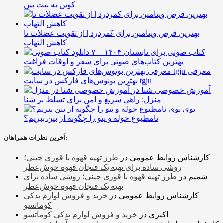
کوین به بیت پین
بهترین قرص ویتامین برای کمردرد | از تقویت عضلات تا
کاهش التهاب
۷ کتاب صوتی برای تابستان ۱۴۰۴ +
بهترین کتاب‌های صوتی برای سفر و اوقات فراغت
معرفی
بهترین بونوس‌های فارکس در سایت tgju
آموزش خصوصی شنا در
منزل: راهی سریع و امن برای تسلط بر شنا
بوی
نامطبوع حوله و پتو را چگونه از بین ببریم؟
آخرین نظرات همراهان:
کارشناس روابط عمومی
در
طرز تهیه قهوه با قوری چینی؛
روشی ساده برای تهیه یک فنجان قهوه خوش‌عطر
شمیم
در
طرز تهیه قهوه با قوری چینی؛ روشی ساده برای
تهیه یک فنجان قهوه خوش‌عطر
کارشناس روابط عمومی
در
خرید و فروش لوازم یدکی
کوماتسو
اکبری
در
خرید و فروش لوازم یدکی کوماتسو