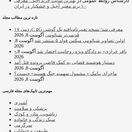
کارشناس روابط عمومی
در
بهترین سایت خرید آجیل؛ معرفی
۱۰ برند معتبر آجیل و خشکبار در ایران
تازه ترین مطالب مجله
ردمی ۱۷C ۵G معرفی شد/ نسخه تغییرنام‌یافته یک گوشی
قدیمی‌تر شیائومی
آگوست 8, 2026
اولین تصاویر شیائومی میکس فولد ۵ منتشر شد
آگوست 8,
2026
«باقر خرازی» به دادگاه ویژه روحانیت احضار شد
آگوست 8,
2026
دستیار هوشمند قضایی به کمک قاضی پرونده قتل آمد
آگوست 8, 2026
ماجرای پیامک « مشمول سهمیه جنگ هستید» چیست؟
آگوست 8, 2026
مهم‌ترین تایپک‌های مجله فارسی
آشپزی
پزشکی و سلامت
زناشویی، مادر و کودک
سبک زندگی و خانواده
سرگرمی
طبیعت و حیوانات