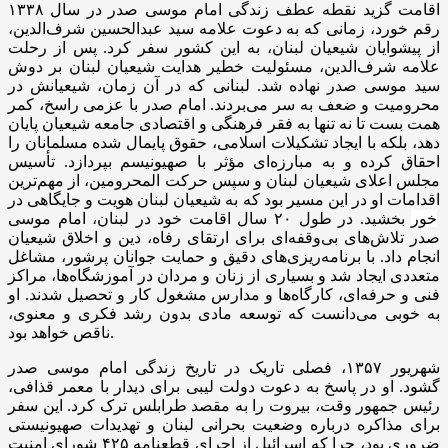
اقامت گزید نقطه عطف زندگی امام موسی صدر در سال ۱۳۳۸
رقم خورد، زمانی که به دعوت علامه سید عبدالحسین شرف‌الدین،
از پیشوایان شیعیان لبنان، به این کشور سفر کرد. پس از رحلت
علامه شرف‌الدین، مسئولیت خطیر هدایت شیعیان لبنان بر دوش
سید موسی صدر نهاده شد. لبنانی که در آن زمان، شیعیانش در
محرومیت و ضعف به سر می‌بردند. امام صدر با عزمی راسخ، کمر
همت بست تا نه تنها به فقر فرهنگی و اقتصادی جامعه شیعیان پایان
دهد، بلکه با ایجاد تشکیلات اسلامی، حقوق پایمال شده مسلمانان را
احقاق کرده و به مبارزه‌ای مؤثر با صهیونیسم بپردازد. تأسیس
مجلس اعلای شیعیان لبنان و سپس حرکت
المحرومین
، از مهم‌ترین
اقدامات او در این مسیر بود که به شیعیان لبنان هویت و جایگاهی در
خور
بخشید. در طول ۲۰ سال اقامت خود در لبنان، امام موسی
صدر تلاش‌های بی‌وقفه‌ای برای ارتقای رفاه، دین و اخلاق شیعیان
انجام داد. با برنامه‌ریزی‌های دقیق و حمایت جوانان پرشور، مشاغل
متعددی ایجاد شد و بسیاری از زنان و مردان در آموزشگاه‌ها، مراکز
فنی و حرفه‌ای، کارگاه‌ها و مدارس مشغول کار و تحصیل شدند. او
به خوبی می‌دانست که توسعه مادی بدون رشد فکری و معنوی،
ناقص خواهد بود.
شهریور ۱۳۵۷، فصلی تاریک در تاریخ زندگی امام موسی صدر
گشود. او در پاسخ به دعوت دولت لیبی برای دیدار با
معمر
قذافی،
رئیس جمهور وقت، بیروت را به مقصد طرابلس ترک کرد. این سفر
برای مذاکره درباره وضعیت بحرانی لبنان و تهدیدات صهیونیستی
ضروری بود، چرا که اسرائیل از اجرای قطعنامه ۴۲۵ شورای امنیت