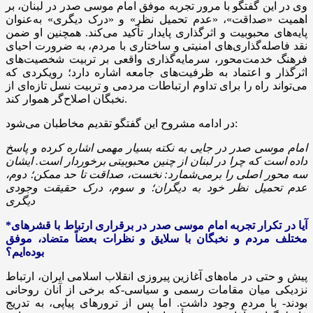
وی در این گفتگو با مرور تجربه موفق امام موسی صدر در لبنان، بر
اهمیت «صداقت»، «عدم تحمیل نظر» و «درک دیگری» به‌عنوان
پایه‌های محبوبیت و اثرگذاری پایدار تأکید می‌کند. همچنین او ضمن
نقد فاصله‌گذاری‌های امنیتی و ساختاری با مردم، به ضرورت احیای
فرهنگ خدمت‌محور، سرمایه‌گذاری واقعی بر تربیت شخصیت‌های
اثرگذار و اعتماد به ظرفیت‌های جامعه اشاره دارد؛ رویکردی که
می‌تواند راه را برای تداوم ارتباطات مردمی و تربیت نسل تازه‌ای از
نخبگان اصلاح‌گر هموار کند.
در ادامه مشروح این گفتگو تقدیم مخاطبان می‌شود:
امام موسی صدر در جایی به نکته بسیار مهمی اشاره کرده و پاسخ
داده است که چرا در لبنان از چنین محبوبیتی برخوردار است. ایشان
سه محور اصلی را برمی‌شمارد: نخست، صداقت تا حد ممکن؛ دوم،
عدم تحمیل نظر خود به دیگران؛ و سوم، درک حقیقت وجودی
دیگری
*آیا در تکرار تجربه امام موسی صدر در برقراری ارتباط با قشرهای
مختلف مردم و نخبگان با سلایق و نظرات بعضاً متضاد، موفق
بوده‌ایم؟
پیش و حتی در ماه‌های آغازین پیروزی انقلاب اسلامی ایران، ارتباط
نزدیکی میان مقامات رسمی و سیاسی-که برخی از آنان روحانی
بودند- با مردم وجود داشت. اما پس از ترورهای پیاپی، به تدریج