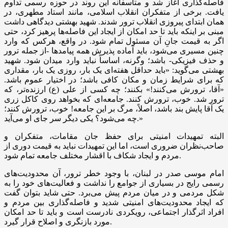
فاصله‌گذاری آغاز شد و متأسفانه این روند در حوزه رسمی تداوم
یافت. برخی از متفکران انقلاب اسلامی، مانند استاد مطهری، در
همان ابتدای پیروزی انقلاب ترور شدند. شهید بهشتی دیدگاهی داشت
مبنی بر اینکه باید تا حد امکان از ایجاد این فاصله‌ها پرهیز کرد، حتی
اگر به قیمت جانِ آن مسئول تمام شود. در واقع، هرکس که وارد
چنین مسیری می‌شود، باید آماده پذیرش همه پیامدها -از جمله ترور
و حذف فیزیکی- باشد؛ وگرنه، اساساً نباید وارد میدان شود. شهید
بهشتی می‌گوید: «باید حداقل هفته‌ای یک بار، روزی یک بار، مقداری
که برای شرایط زمان و مکان کافی باشد؛ در اختیار عموم باشد.
«آقا، ترورش می‌کنند!» بکنند؛ چه کسی از علی (
ع)
ارزنده‌تر، که
ترور شد. خوب، ترورش کنند. جامعه‌ای که بخواهد روی کاکل
زری
یک آقا پایش بند باشد، اصلاً، مرگ بر این جامعه! خوب، ترورش کنند؛
چه می‌شود؟ یکی دیگر سر جای او می‌آید.»
البته تمهیدات امنیتی برای حفظ جان مقامات، متفکران و
صاحب‌نظران ضروری است، اما این تمهیدات نباید به قیمت دوری از
مردم و ایجاد شکاف با اقشار مختلف جامعه تمام شود.
امام موسی صدر در لبنان، با وجود خطر ترور، آن محدودیت‌های
رسمی رایج در بسیاری از جوامع را نداشت و فعالیت‌های خود را به
شکل مردمی و در میان مردم پیش می‌برد. حتی شاید بتوان گفت
که ایجاد محدودیت‌های امنیتی شدید و فاصله‌گذاری بین مردم و
افراد اثرگذار اجتماعی، رویکردی نادرست است و باید تا حد امکان
مورد بازنگری و اصلاح قرار گیرد.