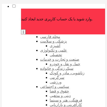
وارد شوید یا یک حساب کاربری جدید ایجاد کنید.
|
مجله فارسی
پزشکی و سلامت
آشپزی
علمی و تکنولوژی
تحصیلی
صنعت و تجارت و خدمات
حمل و نقل و خودرو
سبک زندگی و خانواده
زناشویی، مادر و کودک
سرگرمی
ورزشی
سیاسی و اجتماعی
حقوق و قضا
دینی و مذهبی
فرهنگی، هنر و سینما
کارآفرینی و بازاریابی