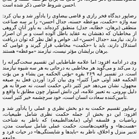
احسن شروط خاصی ذکر شده است.
رضاپور دیدگاه فخر رازی و قاضی بیضاوی را یادآور شد و بیان کرد:
سه واژه «حکمت، موعظه حسنه، جدال احسن» را بر سه صناعت
منطقی (برهان، خطابه، جدل) منطبق کرده‌اند. به باور آنان گروهی
از مخاطبان که ذهنشان به عقاید باطل آلوده است و بر آن اصرار
دارند، نیازمند «جدال احسن»
اند
. خواص و اهل نظر که توان دریافت
استدلال دارند، باید با «حکمت» مخاطب قرار گیرند و عوامی که
برهان برایشان مؤثر نیست، نیازمند «موعظه» هستند.
وی در ادامه افزود: اما علامه طباطبایی این تقسیم سخت‌گیرانه را
رد می‌کند و می‌گوید هر مخاطبی به درجاتی به هر سه شیوه نیازمند
است. در تفسیر آیه ۲۶۹ بقره «یؤتی الحکمه من یشاء و من یؤت
الحکمه فقد أوتی خیراً کثیراً» وی بیان کرد: آوردن فعل به صیغه
مجهول، نشان می‌دهد خیر کثیر ذاتیِ حکمت است، نه صرفاً به هر
دلیل بیرونی. به تعبیر علامه، این دانش استوار چون مطابق با واقع و
تأمین‌کننده سعادت انسان است، خود سرچشمه خیر کثیر است.
رضاپور تقسیم حکمت به دو بخش نظری و عملی را یادآور شد و
افزود: این دو بخش از جمله حکمت نظری شامل طبیعیات،
ریاضیات و فلسفه اولی (مابعدالطبیعه) که ناظر به شناخت
«هست‌ها» و واقعیت‌هاست. حکمت عملی شامل سیاست
مدن
،
تدبیر منزل و اخلاق، ناظر به «بایدها و شایستگی‌ها» در حیات فرد و
جامعه.