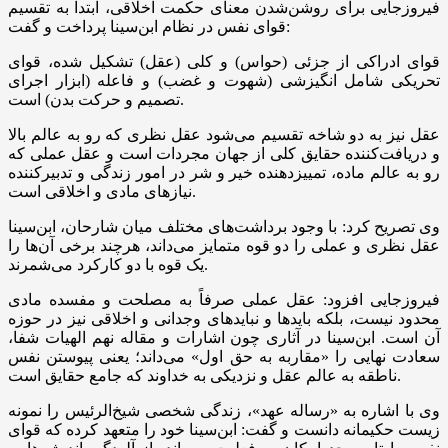
فیروزجایی برای روشن‌شدن معنای حکمت اخلاقی، ابتدا به تقسیم
قوای نفس در نظام ابن‌سینا پرداخت و گفت:
قوای ادراکی از جزئی (حواس) و کلی (عقل) تشکیل شده، قوای
تحریکی شامل انگیزشی (شهوت و غضب) و
فاعله
(ابزار اجرای
تصمیم و حرکت بدن) است.
عقل نیز به دو شاخه تقسیم می‌شود عقل نظری که رو به عالم بالا
و دریافت‌کننده حقایق کلی از جهان مجردات است و عقل عملی که
رو به عالم ماده، تمییزدهنده خیر و شر در امور زندگی و تدبیرکننده
نیازهای مادی و اخلاقی است.
وی تصریح کرد: با وجود برداشت‌های مختلف میان شارحان، ابن‌سینا
عقل نظری و عملی را دو قوه متمایز می‌داند، هرچند برخی آن‌ها را
یک قوه با دو کارکرد می‌شمرند.
فیروزجایی افزود: عقل عملی صرفاً به مصلحت و مفسده مادی
محدود نیست، بلکه بایدها و نبایدهای وجدانی و اخلاقی نیز در حوزه
آن است. ابن‌سینا در آثاری چون اشارات و مقاله نهم الهیات شفا،
سعادت نهایی را «
مقاربه
به حق اول» می‌داند؛ یعنی پیوستن نفس
ناطقه به عالم عقل و نزدیکی به خداوند که جامع حقایق است.
وی با اشاره به «رساله عهد»، زندگی شخصی شیخ‌الرئیس را نمونه
زیست حکیمانه دانست و گفت: ابن‌سینا خود را متعهد کرده که قوای