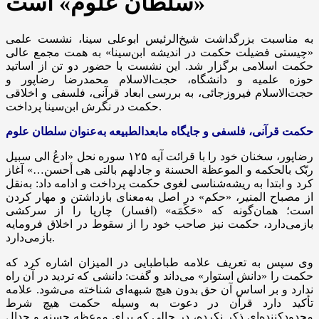
«سلطان علوم» است
به مناسبت بزرگداشت شیخ‌الرئیس ابوعلی سینا، نشست علمی
«چیستی فضیلت حکمت در اندیشه ابن‌سینا» به همت مجمع عالی
حکمت اسلامی برگزار شد. این نشست با حضور دو تن از اساتید
حوزه علمیه و دانشگاه، حجت‌الاسلام محمدرضا رضاپور و
حجت‌الاسلام فیروزجائی، به بررسی ابعاد قرآنی، فلسفی و اخلاقی
حکمت در نگرش ابن‌سینا پرداخت.
حکمت قرآنی، فلسفی و جایگاه مابعدالطبیعه به‌عنوان سلطان علوم
رضاپور، سخنان خود را با قرائت آیه ۱۲۵ سوره نحل «ادعُ الی سبیل
ربّک بالحکمه و الموعظة الحسنة و جادلهم بالتی هی أحسن…» آغاز
کرد و ابتدا به ریشه‌شناسی لغوی حکمت پرداخت و ادامه داد: به‌نقل
از مصباح
المنیر
، «حکم» در اصل به‌معنای بازداشتن و مهار کردن
است؛ همان‌گونه که «
حَکَمَه
» (افسار) چارپا را از سرکشی
بازمی‌دارد، حکمت نیز صاحب خود را از سقوط در اخلاق فرومایه
بازمی‌دارد.
وی سپس به تعریف علامه طباطبایی در المیزان اشاره کرد که
حکمت را «دانش استوار» می‌داند و گفت: دانشی که تردید در آن راه
ندارد و بر اساس آن حق بدون هیچ شبهه‌ای شناخته می‌شود. علامه
تأکید دارد قرآن در دعوت به وسیله حکمت هیچ شرط
محدودکننده‌ای ذکر نکرده، در حالی که برای موعظه حسنه و جدال