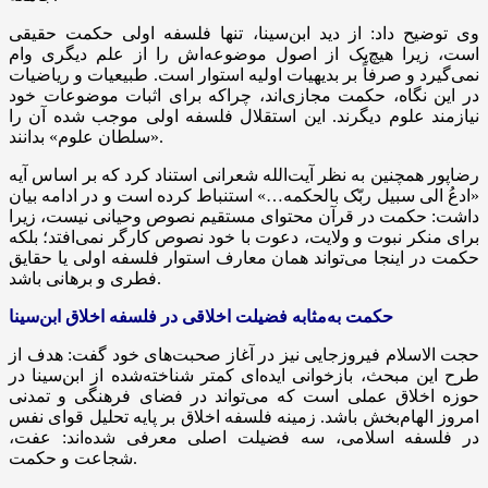
وی توضیح داد: از دید ابن‌سینا، تنها فلسفه اولی حکمت حقیقی
است، زیرا هیچ‌یک از اصول موضوعه‌اش را از علم دیگری وام
نمی‌گیرد و صرفاً بر بدیهیات اولیه استوار است. طبیعیات و ریاضیات
در این نگاه، حکمت مجازی‌اند، چراکه برای اثبات موضوعات خود
نیازمند علوم دیگرند. این استقلال فلسفه اولی موجب شده آن را
«سلطان علوم» بدانند.
رضاپور همچنین به نظر آیت‌الله شعرانی استناد کرد که بر اساس آیه
«ادعُ الی سبیل ربّک بالحکمه…» استنباط کرده است و در ادامه بیان
داشت: حکمت در قرآن محتوای مستقیم نصوص وحیانی نیست، زیرا
برای منکر نبوت و ولایت، دعوت با خود نصوص کارگر نمی‌افتد؛ بلکه
حکمت در اینجا می‌تواند همان معارف استوار فلسفه اولی یا حقایق
فطری و برهانی باشد.
حکمت به‌مثابه فضیلت اخلاقی در فلسفه اخلاق ابن‌سینا
حجت الاسلام فیروزجایی نیز در آغاز صحبت‌های خود گفت: هدف از
طرح این مبحث، بازخوانی ایده‌ای کمتر شناخته‌شده از ابن‌سینا در
حوزه اخلاق عملی است که می‌تواند در فضای فرهنگی و تمدنی
امروز الهام‌بخش باشد. زمینه فلسفه اخلاق بر پایه تحلیل قوای نفس
در فلسفه اسلامی، سه فضیلت اصلی معرفی شده‌اند: عفت،
شجاعت و حکمت.