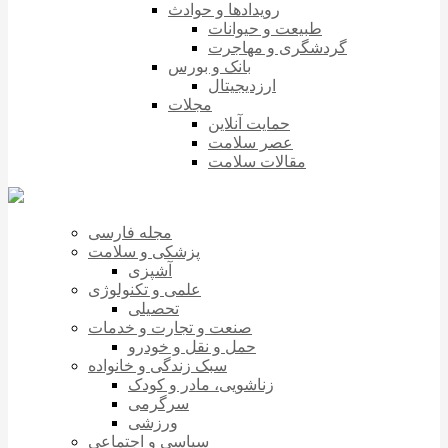
رویدادها و حوادث
طبیعت و حیوانات
گردشگری و مهاجرت
بانک و بورس
ارزدیجیتال
مجلات
حمایت آنلاین
عصر سلامت
مقالات سلامت
مجله فارسی
پزشکی و سلامت
آشپزی
علمی و تکنولوژی
تحصیلی
صنعت و تجارت و خدمات
حمل و نقل و خودرو
سبک زندگی و خانواده
زناشویی، مادر و کودک
سرگرمی
ورزشی
سیاسی و اجتماعی