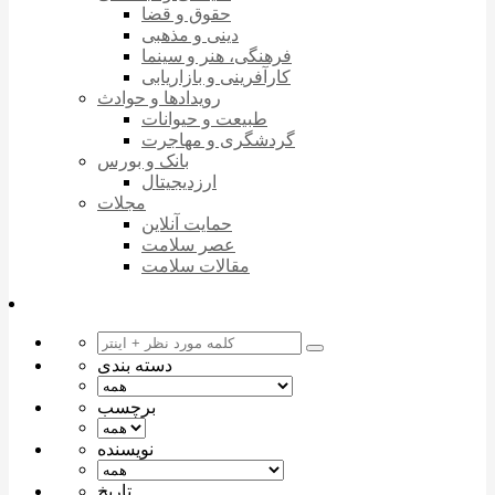
حقوق و قضا
دینی و مذهبی
فرهنگی، هنر و سینما
کارآفرینی و بازاریابی
رویدادها و حوادث
طبیعت و حیوانات
گردشگری و مهاجرت
بانک و بورس
ارزدیجیتال
مجلات
حمایت آنلاین
عصر سلامت
مقالات سلامت
دسته بندی
برچسب
نویسنده
تاریخ