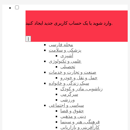
وارد شوید یا یک حساب کاربری جدید ایجاد کنید.
|
مجله فارسی
پزشکی و سلامت
آشپزی
علمی و تکنولوژی
تحصیلی
صنعت و تجارت و خدمات
حمل و نقل و خودرو
سبک زندگی و خانواده
زناشویی، مادر و کودک
سرگرمی
ورزشی
سیاسی و اجتماعی
حقوق و قضا
دینی و مذهبی
فرهنگی، هنر و سینما
کارآفرینی و بازاریابی