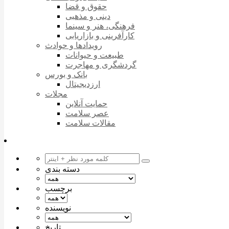
حقوق و قضا
دینی و مذهبی
فرهنگی، هنر و سینما
کارآفرینی و بازاریابی
رویدادها و حوادث
طبیعت و حیوانات
گردشگری و مهاجرت
بانک و بورس
ارزدیجیتال
مجلات
حمایت آنلاین
عصر سلامت
مقالات سلامت
دسته بندی
برچسب
نویسنده
تاریخ