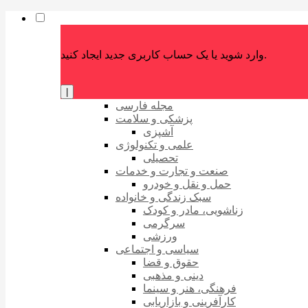
وارد شوید یا یک حساب کاربری جدید ایجاد کنید.
|
مجله فارسی
پزشکی و سلامت
آشپزی
علمی و تکنولوژی
تحصیلی
صنعت و تجارت و خدمات
حمل و نقل و خودرو
سبک زندگی و خانواده
زناشویی، مادر و کودک
سرگرمی
ورزشی
سیاسی و اجتماعی
حقوق و قضا
دینی و مذهبی
فرهنگی، هنر و سینما
کارآفرینی و بازاریابی