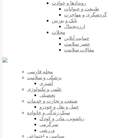
رویدادها و حوادث
طبیعت و حیوانات
گردشگری و مهاجرت
بانک و بورس
ارزدیجیتال
مجلات
حمایت آنلاین
عصر سلامت
مقالات سلامت
مجله فارسی
پزشکی و سلامت
آشپزی
علمی و تکنولوژی
تحصیلی
صنعت و تجارت و خدمات
حمل و نقل و خودرو
سبک زندگی و خانواده
زناشویی، مادر و کودک
سرگرمی
ورزشی
سیاسی و اجتماعی