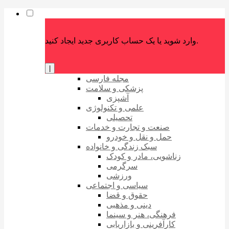
وارد شوید یا یک حساب کاربری جدید ایجاد کنید.
|
مجله فارسی
پزشکی و سلامت
آشپزی
علمی و تکنولوژی
تحصیلی
صنعت و تجارت و خدمات
حمل و نقل و خودرو
سبک زندگی و خانواده
زناشویی، مادر و کودک
سرگرمی
ورزشی
سیاسی و اجتماعی
حقوق و قضا
دینی و مذهبی
فرهنگی، هنر و سینما
کارآفرینی و بازاریابی