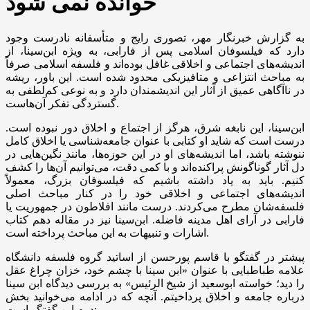
خوانده نمی شود
به گزارش خبرنگار مهر، تصوری رایج و متأسفانه نادرست وجود
دارد که فیلسوفان اسلامی پس از فارابی، به ویژه ابن‌سینا، از
اندیشه‌های اجتماعی و اخلاقی غافل بوده‌اند و فلسفه اسلامی صرفاً
به مباحث انتزاعی و متافیزیکی محدود شده است. این باور، ریشه
در ناآگاهی عمیق از آثار این اندیشمندان دارد و به نوعی کم‌لطفی به
گستردگی تفکر آن‌هاست.
ابن‌سینا، این نابغه شرق، هرگز از اجتماع و اخلاق دور نبوده است.
درست است که شاید او کتابی با عنوان جامعه‌شناسی یا اخلاق کامل
ننوشته باشد، اما اندیشه‌های او در این حوزه‌ها، مانند نگین‌هایی در
دل آثار گوناگونش پراکنده‌اند و با کمی دقت، می‌توانیم آن‌ها را کشف
کنیم. باید به یاد داشته باشیم که فیلسوفان بزرگ، معمولاً
اندیشه‌های اجتماعی و اخلاقی خود را در کنار مباحث اصلی
فلسفه‌شان مطرح می‌کردند. درست مانند افلاطون در جمهوریت یا
فارابی در آرای اهل مدینه فاضله. ابن‌سینا نیز در مقاله دهم کتاب
اشارات و تنبیهات به این مباحث پرداخته است.
پیشتر در گفتگو با قاسم پورحسن از اساتید گروه فلسفه دانشگاه
علامه طباطبایی با عنوان «ابن سینا با چشم خود، خزان چراغ عقل
را دید؛ خواسته ابوسعید از شیخ الرئیس» به بررسی دیدگاه ابن سینا
درباره جامعه و اخلاق پرداخیتم. آنچه که در ادامه می‌خوانید بخش
دوم این گفتگو است: