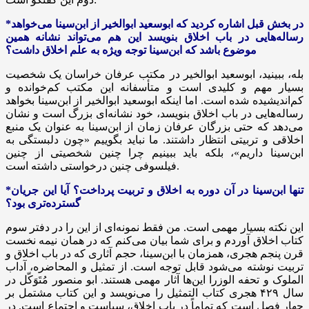
*در بخش قبل اشاره کردید که ابوسعید ابوالخیر از ابن‌سینا می‌خواهد
رساله‌هایی در باب اخلاق بنویسد این هم می‌تواند نشانه همین
موضوع باشد که ابن‌سینا توجه ویژه به علم اخلاق داشت؟
بله، ببینید، ابوسعید ابوالخیر در مکتب عرفان خراسان یک شخصیت
بسیار مهم و کلیدی است و متأسفانه این مکتب کم‌خوانده و
کم‌اندیشیده شده است. اما اینکه ابوسعید ابوالخیر از ابن‌سینا بخواهد
رساله‌هایی در باب اخلاق بنویسد، خود نشانه‌ای بزرگ است و نشان
می‌دهد که حتی بزرگان عرفان زمان از ابن‌سینا به عنوان یک منبع
اخلاقی و تربیتی انتظار داشتند. ما نباید بگوییم «چون دلبستگی به
ابن‌سینا داریم»، بلکه باید ببینیم چرا چنین شخصیتی از چنین
فیلسوفی چنین درخواستی داشته است.
*تنها ابن‌سینا در آن دوره به اخلاق و تربیت پرداخت؟ آیا این جریان
گسترده‌تری بود؟
این نکته بسیار مهمی است. من فقط نمونه‌ای از این را در دفتر سوم
کتاب اخلاق آوردم و برای شما بیان می‌کنم که در همان نیمه نخست
قرن پنجم هجری، همزمان با ابن‌سینا، حجم آثاری که در باب اخلاق و
تربیت نوشته می‌شود قابل توجه است. از تمثیل و
المحاضره
، آداب
الملوک
و تحفه
الوزرا
این‌ها آثار مهمی هستند.
ابو
منصور مُتَوَکّل در
سال ۴۲۹ هجری کتاب
التمثیل
را می‌نویسد و این کتاب مشتمل بر
چهار فصل است که تماماً در باب اخلاق، سیاست و اجتماع است. در