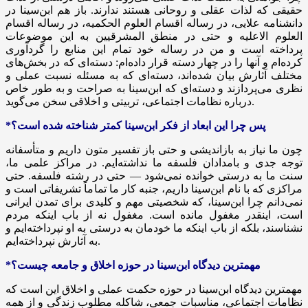
حقیقی که لذات عقلی و روحانی هستند ندارند. باز هم ابن‌سینا در
دانشنامه علایی، در رساله اقسام العلوم الحکمیه، در رساله اقسام
العلوم الاعلیه و حتی در منطق المشرقیین به این موضوعات
پرداخته است و من در رساله خود تمام این منابع را گردآوری
کرده‌ام و آنها را در چهار دسته قرار داده‌ام: دسته‌ای که در بخش‌های
مختلف آثارش بیان شده‌اند، دسته‌ای که به مسئله نسبت عملی و
نظری می‌پردازند و دسته‌ای که ابن‌سینا به صراحت و به طور خاص
درباره نظامات اجتماعی، تربیتی و اخلاقی سخن می‌گوید.
*پس چرا این ابعاد از فکر ابن‌سینا کمتر شناخته شده است؟
چون ما نیاز به بازاندیشی و حتی باز تفسیر متون داریم و متأسفانه
توجه جدی و بامدادان فلسفه ما نداشته‌ایم. در مراکز علمی ما،
سنت ما به درستی خوانده نمی‌شود — حتی در رشته فلسفه. حتی
مراکزی که با نام ابن‌سینا داریم، جنبه کار ما تماماً تشریفاتی است و
نمی‌دانم چرا ابن‌سینا، که شخصیتی مهم و کلیدی برای تمدن ایرانی
است، اینقدر مغفول مانده است. مغفول نه از باب اینکه مردم
نشناسند، بلکه از باب اینکه ما خودمان به درستی به او نپرداخته‌ایم و
به آثارش نپرداخته‌ایم.
*مهمترین دیدگاه ابن‌سینا در حوزه اخلاق و جامعه چیست؟
مهمترین دیدگاه ابن‌سینا در حوزه حکمت عملی و اخلاق این است که
نظامات اجتماعی، مناسبات جمعی، شاکله مطلوب زندگی و از همه