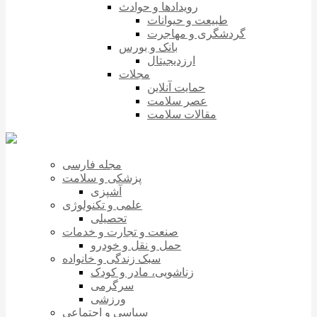
رویدادها و حوادث
طبیعت و حیوانات
گردشگری و مهاجرت
بانک و بورس
ارزدیجیتال
مجلات
حمایت آنلاین
عصر سلامت
مقالات سلامت
مجله فارسی
پزشکی و سلامت
آشپزی
علمی و تکنولوژی
تحصیلی
صنعت و تجارت و خدمات
حمل و نقل و خودرو
سبک زندگی و خانواده
زناشویی، مادر و کودک
سرگرمی
ورزشی
سیاسی و اجتماعی