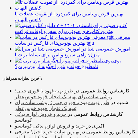
بهترین قرص ویتامین برای کمردرد | از تقویت عضلات تا
کاهش التهاب
۷ کتاب صوتی برای تابستان ۱۴۰۴ +
بهترین کتاب‌های صوتی برای سفر و اوقات فراغت
معرفی
بهترین بونوس‌های فارکس در سایت tgju
آموزش خصوصی شنا در
منزل: راهی سریع و امن برای تسلط بر شنا
بوی
نامطبوع حوله و پتو را چگونه از بین ببریم؟
آخرین نظرات همراهان:
کارشناس روابط عمومی
در
طرز تهیه قهوه با قوری چینی؛
روشی ساده برای تهیه یک فنجان قهوه خوش‌عطر
شمیم
در
طرز تهیه قهوه با قوری چینی؛ روشی ساده برای
تهیه یک فنجان قهوه خوش‌عطر
کارشناس روابط عمومی
در
خرید و فروش لوازم یدکی
کوماتسو
اکبری
در
خرید و فروش لوازم یدکی کوماتسو
کارشناس روابط عمومی
در
بهترین سایت خرید آجیل؛ معرفی
۱۰ برند معتبر آجیل و خشکبار در ایران