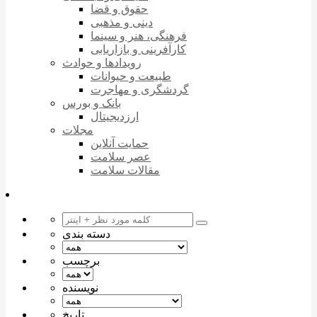
حقوق و قضا
دینی و مذهبی
فرهنگی، هنر و سینما
کارآفرینی و بازاریابی
رویدادها و حوادث
طبیعت و حیوانات
گردشگری و مهاجرت
بانک و بورس
ارزدیجیتال
مجلات
حمایت آنلاین
عصر سلامت
مقالات سلامت
دسته بندی
برچسب
نویسنده
تاریخ