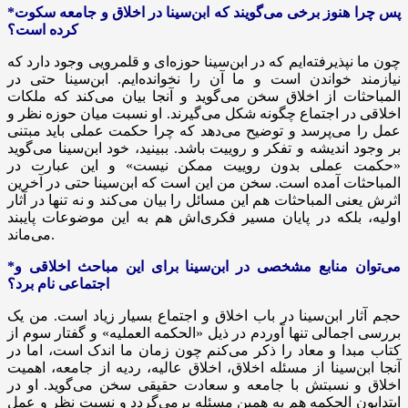
*پس چرا هنوز برخی می‌گویند که ابن‌سینا در اخلاق و جامعه سکوت
کرده است؟
چون ما نپذیرفته‌ایم که در ابن‌سینا حوزه‌ای و قلمرویی وجود دارد که
نیازمند خواندن است و ما آن را نخوانده‌ایم. ابن‌سینا حتی در
المباحثات از اخلاق سخن می‌گوید و آنجا بیان می‌کند که ملکات
اخلاقی در اجتماع چگونه شکل می‌گیرند. او نسبت میان حوزه نظر و
عمل را می‌پرسد و توضیح می‌دهد که چرا حکمت عملی باید مبتنی
بر وجود اندیشه و تفکر و روییت باشد. ببینید، خود ابن‌سینا می‌گوید
«حکمت عملی بدون روییت ممکن نیست» و این عبارت در
المباحثات آمده است. سخن من این است که ابن‌سینا حتی در آخرین
اثرش یعنی المباحثات هم این مسائل را بیان می‌کند و نه تنها در آثار
اولیه، بلکه در پایان مسیر فکری‌اش هم به این موضوعات پایبند
می‌ماند.
*می‌توان منابع مشخصی در ابن‌سینا برای این مباحث اخلاقی و
اجتماعی نام برد؟
حجم آثار ابن‌سینا در باب اخلاق و اجتماع بسیار زیاد است. من یک
بررسی اجمالی تنها آوردم در ذیل «الحکمه
العملیه
» و گفتار سوم از
کتاب مبدا و معاد را ذکر می‌کنم چون زمان ما اندک است، اما در
آنجا ابن‌سینا از مسئله اخلاق، اخلاق عالیه، ردیه از جامعه، اهمیت
اخلاق و نسبتش با جامعه و سعادت حقیقی سخن می‌گوید. او در
ابتدایون الحکمه هم به همین مسئله برمی‌گردد و نسبت نظر و عمل