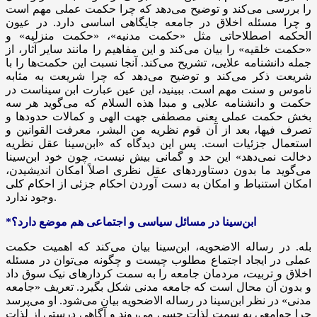
را بررسی می‌کند و توضیح می‌دهد که چرا حکمت عملی مهم است
و چرا مسئله اخلاق در جامعه جایگاهی اساسی دارد. در عیون
الحکمه اصطلاحاتی مثل «حکمت مدنیه»، «حکمت منزلیه» و
«حکمت خلقیه» را بیان می‌کند و این مفاهیم را مانند سایر آثار، از
جمله دانشنامه علایی، تشریح می‌کند. آنجا نسبت این حکمت‌ها را با
شریعت ذکر می‌کند و توضیح می‌دهد که چرا شریعت به مثابه
ناموس و سنت مهم است. ببینید، این عین عبارت ابن سیناست در
حکمت و دانشنامه علایی و مبدا هذه السلام که می‌گوید هر سه
بخش حکمت عملی یعنی مصطفی جهت الهی و کمالات حدودها و
تصرف فیها، بعد از آن قوم نظریه من
البشر
، معرفت
القوانین
و
استعمال جزئیات است. پس این دیدگاه که «ابن‌سینا عقل نظریه
دخالت نمی‌دهد» این حد و گمانی بیش نیست، چون خود ابن‌سینا
می‌گوید ما بدون دستاوردهای عقل نظری اصلاً امکان اندیشیدن،
امکان استنباط و امکان به دست آوردن احکام جزئی از احکام کلی
وجود ندارد.
*ابن‌سینا در مسائل سیاسی و اجتماعی هم موضع دارد؟
بله. در رساله
الاضحویه
، ابن‌سینا بیان می‌کند که اهمیت حکمت
عملی در ایجاد اجتماع مطلوب چیست و چگونه می‌توان در مسئله
اخلاق و تربیت، مردمان جامعه را به سمت کردارهای نیک سوق داد
و بدون آن محال است که جامعه مدنی شکل بگیرد. تعریف «جامعه
مدنی» در نظر ابن‌سینا در رساله
الاضحویه
بیان می‌شود. او می‌پرسد
چرا جوامعی به سمت لذات حسی می‌روند و آگاهی درستی از لذات