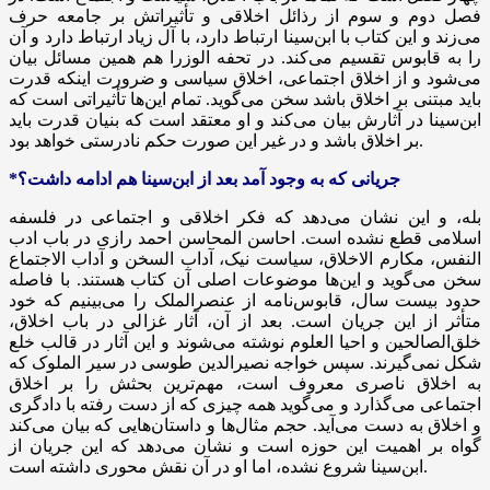
فصل دوم و سوم از رذائل اخلاقی و تأثیراتش بر جامعه حرف
می‌زند و این کتاب با ابن‌سینا ارتباط دارد، با آل زیاد ارتباط دارد و آن
را به قابوس تقسیم می‌کند. در تحفه
الوزرا
هم همین مسائل بیان
می‌شود و از اخلاق اجتماعی، اخلاق سیاسی و ضرورت اینکه قدرت
باید مبتنی بر اخلاق باشد سخن می‌گوید. تمام این‌ها تأثیراتی است که
ابن‌سینا در آثارش بیان می‌کند و او معتقد است که بنیان قدرت باید
بر اخلاق باشد و در غیر این صورت حکم نادرستی خواهد بود.
*جریانی که به وجود آمد بعد از ابن‌سینا هم ادامه داشت؟
بله، و این نشان می‌دهد که فکر اخلاقی و اجتماعی در فلسفه
اسلامی قطع نشده است.
احاسن
المحاسن
احمد رازی در باب ادب
النفس
، مکارم
الاخلاق
، سیاست نیک، آداب
السخن
و آداب
الاجتماع
سخن می‌گوید و این‌ها موضوعات اصلی آن کتاب هستند. با فاصله
حدود بیست سال، قابوس‌نامه از عنصرالملک را می‌بینیم که خود
متأثر از این جریان است. بعد از آن، آثار غزالی در باب اخلاق،
خلق‌الصالحین
و احیا
العلوم
نوشته می‌شوند و این آثار در قالب خلع
شکل نمی‌گیرند. سپس خواجه نصیرالدین طوسی در سیر
الملوک
که
به اخلاق ناصری معروف است، مهم‌ترین بحثش را بر اخلاق
اجتماعی می‌گذارد و می‌گوید همه چیزی که از دست رفته با دادگری
و اخلاق به دست می‌آید. حجم مثال‌ها و داستان‌هایی که بیان می‌کند
گواه بر اهمیت این حوزه است و نشان می‌دهد که این جریان از
ابن‌سینا شروع نشده، اما او در آن نقش محوری داشته است.