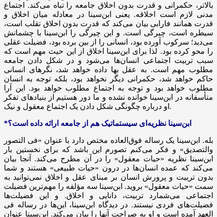
بالاتر، حکمرانی و قدرت بدون اخلاق جامعه را تباه می‌کند. اجتماع
مدنی لازم است
اخلاقه
. یعنی ابن‌سینا در معادله میان اخلاق و
قدرت همانند فارابی بیان می‌کند که قدرت بدون اخلاق تقلب است،
سیطره است، چیرگی است. و این چیرگی را ابن‌سینا با چشمانش
می‌دید؛ سرکوب آورده بود، انسانی را از بین برده بود، فضیلت عقلی
را محو کرده بود. لذا برای ابن‌سینا اخلاق از این حیث مهم است که
سبب تربیت اجتماعی انسان‌ها می‌شود و در شکل دادن جامعه
مطلوب مهم است. به عقل بها داده خواهد شد،
نگرهای
انسانی
حاکم خواهد شد، حکمرانی دیگر نخواهد بود، بلکه توجه به انسان
مطلوب خواهد بود و توجه به اجتماع مطلوب خواهد بود. این آرا
متأسفانه در ابن‌سینا خوانده نشده و ما دور هستیم از بنیادهای تفکر
او درباره چگونگی شکل دادن یک اجتماع معقول و نیک.
*ابن‌سینا نظریه‌ای سیستماتیک هم از جامعه ارائه داده است؟
بله. ابن‌سینا یک رساله فوق‌العاده مختص دارد با عنوان «فی التصور
والتصدیق» و فکر می‌کنم تصورم این باشد که برای نخستین بار
ابن‌سینا نظریه «حیات معقول» را در آن مطرح می‌کند. آنجا بیان
می‌کند که عمده انسان‌ها در درون «حیات طبیعی» هستند و شما
بدون تربیت و پرورش انسان بر مبنای عقل و اخلاق نمی‌توانید به
سمت «حیات معقول» بروید. ابن‌سینا سه مؤلفه را مهم‌ترین فضیلت
اجتماعی می‌شمارد تربیت، دانایی و اخلاق. و این فضیلت‌ها
فضیلت‌های فردی نیستند. در دیدگاه ابن‌سینا، این‌ها در رساله فی
العهد آمده است و او به صراحت آنها را بیان می‌کند. ابن‌سینا عنوان