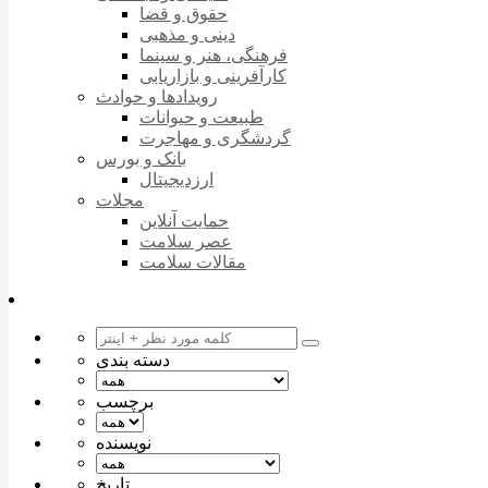
حقوق و قضا
دینی و مذهبی
فرهنگی، هنر و سینما
کارآفرینی و بازاریابی
رویدادها و حوادث
طبیعت و حیوانات
گردشگری و مهاجرت
بانک و بورس
ارزدیجیتال
مجلات
حمایت آنلاین
عصر سلامت
مقالات سلامت
دسته بندی
برچسب
نویسنده
تاریخ