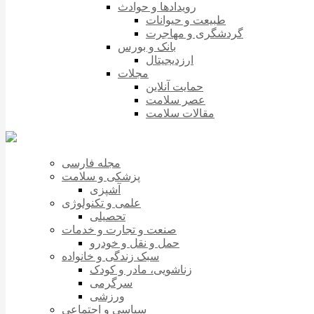
رویدادها و حوادث
طبیعت و حیوانات
گردشگری و مهاجرت
بانک و بورس
ارزدیجیتال
مجلات
حمایت آنلاین
عصر سلامت
مقالات سلامت
مجله فارسی
پزشکی و سلامت
آشپزی
علمی و تکنولوژی
تحصیلی
صنعت و تجارت و خدمات
حمل و نقل و خودرو
سبک زندگی و خانواده
زناشویی، مادر و کودک
سرگرمی
ورزشی
سیاسی و اجتماعی