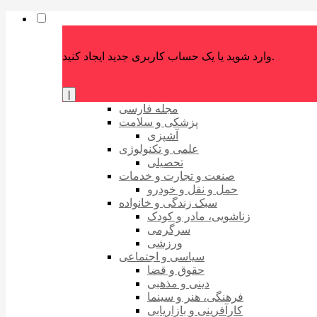
وارد شوید یا یک حساب کاربری جدید ایجاد کنید.
|
مجله فارسی
پزشکی و سلامت
آشپزی
علمی و تکنولوژی
تحصیلی
صنعت و تجارت و خدمات
حمل و نقل و خودرو
سبک زندگی و خانواده
زناشویی، مادر و کودک
سرگرمی
ورزشی
سیاسی و اجتماعی
حقوق و قضا
دینی و مذهبی
فرهنگی، هنر و سینما
کارآفرینی و بازاریابی