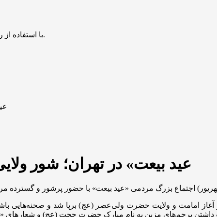
با استفاده از روش‌های زیر می‌توانید این صفحه را با دوستان خود به اشتراک بگذارید.
«عی
«عید بیعت» در تهران؛ شور ولای
یور) اجتماع بزرگ مردمی «عید بیعت» با حضور پرشور و گسترده مردم 
 آغاز امامت و ولایت حضرت ولی‌عصر (
عج
) برپا شد و صحنه‌هایی با
ت داشتن پرچم‌های مزین به نام مبارک حضرت حجت (
عج