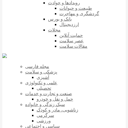
رویدادها و حوادث
طبیعت و حیوانات
گردشگری و مهاجرت
بانک و بورس
ارزدیجیتال
مجلات
حمایت آنلاین
عصر سلامت
مقالات سلامت
مجله فارسی
پزشکی و سلامت
آشپزی
علمی و تکنولوژی
تحصیلی
صنعت و تجارت و خدمات
حمل و نقل و خودرو
سبک زندگی و خانواده
زناشویی، مادر و کودک
سرگرمی
ورزشی
سیاسی و اجتماعی