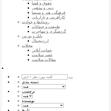
حقوق و قضا
دینی و مذهبی
فرهنگی، هنر و سینما
کارآفرینی و بازاریابی
رویدادها و حوادث
طبیعت و حیوانات
گردشگری و مهاجرت
بانک و بورس
ارزدیجیتال
مجلات
حمایت آنلاین
عصر سلامت
مقالات سلامت
دسته بندی
برچسب
نویسنده
تاریخ