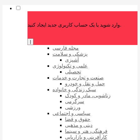
وارد شوید یا یک حساب کاربری جدید ایجاد کنید.
|
مجله فارسی
پزشکی و سلامت
آشپزی
علمی و تکنولوژی
تحصیلی
صنعت و تجارت و خدمات
حمل و نقل و خودرو
سبک زندگی و خانواده
زناشویی، مادر و کودک
سرگرمی
ورزشی
سیاسی و اجتماعی
حقوق و قضا
دینی و مذهبی
فرهنگی، هنر و سینما
کارآفرینی و بازاریابی