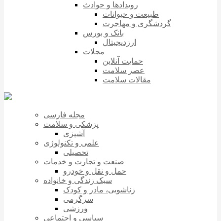
رویدادها و حوادث
طبیعت و حیوانات
گردشگری و مهاجرت
بانک و بورس
ارزدیجیتال
مجلات
حمایت آنلاین
عصر سلامت
مقالات سلامت
مجله فارسی
پزشکی و سلامت
آشپزی
علمی و تکنولوژی
تحصیلی
صنعت و تجارت و خدمات
حمل و نقل و خودرو
سبک زندگی و خانواده
زناشویی، مادر و کودک
سرگرمی
ورزشی
سیاسی و اجتماعی