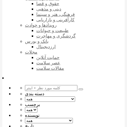
حقوق و قضا
دینی و مذهبی
فرهنگی، هنر و سینما
کارآفرینی و بازاریابی
رویدادها و حوادث
طبیعت و حیوانات
گردشگری و مهاجرت
بانک و بورس
ارزدیجیتال
مجلات
حمایت آنلاین
عصر سلامت
مقالات سلامت
دسته بندی
برچسب
نویسنده
تاریخ