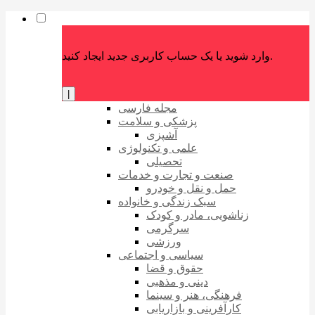
وارد شوید یا یک حساب کاربری جدید ایجاد کنید.
|
مجله فارسی
پزشکی و سلامت
آشپزی
علمی و تکنولوژی
تحصیلی
صنعت و تجارت و خدمات
حمل و نقل و خودرو
سبک زندگی و خانواده
زناشویی، مادر و کودک
سرگرمی
ورزشی
سیاسی و اجتماعی
حقوق و قضا
دینی و مذهبی
فرهنگی، هنر و سینما
کارآفرینی و بازاریابی