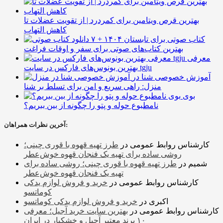
بهترین قرص ویتامین برای کمردرد | از تقویت عضلات تا
کاهش التهاب
۷ کتاب صوتی برای تابستان ۱۴۰۴ +
بهترین کتاب‌های صوتی برای سفر و اوقات فراغت
معرفی
بهترین بونوس‌های فارکس در سایت tgju
آموزش خصوصی شنا در
منزل: راهی سریع و امن برای تسلط بر شنا
بوی
نامطبوع حوله و پتو را چگونه از بین ببریم؟
آخرین نظرات همراهان:
کارشناس روابط عمومی
در
طرز تهیه قهوه با قوری چینی؛
روشی ساده برای تهیه یک فنجان قهوه خوش‌عطر
شمیم
در
طرز تهیه قهوه با قوری چینی؛ روشی ساده برای
تهیه یک فنجان قهوه خوش‌عطر
کارشناس روابط عمومی
در
خرید و فروش لوازم یدکی
کوماتسو
اکبری
در
خرید و فروش لوازم یدکی کوماتسو
کارشناس روابط عمومی
در
بهترین سایت خرید آجیل؛ معرفی
۱۰ برند معتبر آجیل و خشکبار در ایران