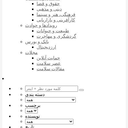
حقوق و قضا
دینی و مذهبی
فرهنگی، هنر و سینما
کارآفرینی و بازاریابی
رویدادها و حوادث
طبیعت و حیوانات
گردشگری و مهاجرت
بانک و بورس
ارزدیجیتال
مجلات
حمایت آنلاین
عصر سلامت
مقالات سلامت
دسته بندی
برچسب
نویسنده
تاریخ