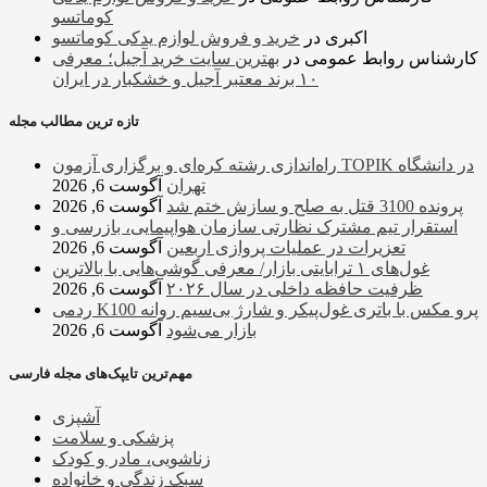
کوماتسو
اکبری
در
خرید و فروش لوازم یدکی کوماتسو
کارشناس روابط عمومی
در
بهترین سایت خرید آجیل؛ معرفی
۱۰ برند معتبر آجیل و خشکبار در ایران
تازه ترین مطالب مجله
راه‌اندازی رشته کره‌ای و برگزاری آزمون TOPIK در دانشگاه
تهران
آگوست 6, 2026
پرونده 3100 قتل به صلح و سازش ختم شد
آگوست 6, 2026
استقرار تیم مشترک نظارتی سازمان هواپیمایی، بازرسی و
تعزیرات در عملیات پروازی اربعین
آگوست 6, 2026
غول‌های ۱ ترابایتی بازار/ معرفی گوشی‌هایی با بالاترین
ظرفیت حافظه داخلی در سال ۲۰۲۶
آگوست 6, 2026
ردمی K100 پرو مکس با باتری غول‌پیکر و شارژ بی‌سیم روانه
بازار می‌شود
آگوست 6, 2026
مهم‌ترین تایپک‌های مجله فارسی
آشپزی
پزشکی و سلامت
زناشویی، مادر و کودک
سبک زندگی و خانواده