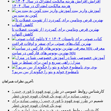
افزایش
هزینه مالکیت لیفتراک در سال ۱۴۰۴
آموزش واریز بیت
کوین به بیت پین
بهترین قرص ویتامین برای کمردرد | از تقویت عضلات تا
کاهش التهاب
۷ کتاب صوتی برای تابستان ۱۴۰۴ +
بهترین کتاب‌های صوتی برای سفر و اوقات فراغت
معرفی
بهترین بونوس‌های فارکس در سایت tgju
آموزش خصوصی شنا در
منزل: راهی سریع و امن برای تسلط بر شنا
بوی
نامطبوع حوله و پتو را چگونه از بین ببریم؟
آخرین نظرات همراهان:
کارشناس روابط عمومی
در
طرز تهیه قهوه با قوری چینی؛
روشی ساده برای تهیه یک فنجان قهوه خوش‌عطر
شمیم
در
طرز تهیه قهوه با قوری چینی؛ روشی ساده برای
تهیه یک فنجان قهوه خوش‌عطر
کارشناس روابط عمومی
در
خرید و فروش لوازم یدکی