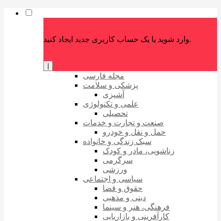
وارد شوید یا یک حساب کاربری جدید ایجاد کنید.
|
مجله فارسی
پزشکی و سلامت
آشپزی
علمی و تکنولوژی
تحصیلی
صنعت و تجارت و خدمات
حمل و نقل و خودرو
سبک زندگی و خانواده
زناشویی، مادر و کودک
سرگرمی
ورزشی
سیاسی و اجتماعی
حقوق و قضا
دینی و مذهبی
فرهنگی، هنر و سینما
کارآفرینی و بازاریابی