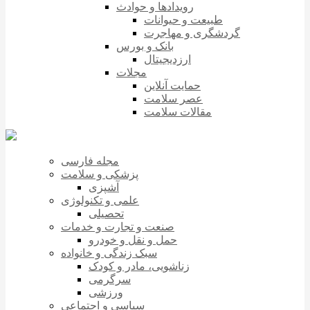
رویدادها و حوادث
طبیعت و حیوانات
گردشگری و مهاجرت
بانک و بورس
ارزدیجیتال
مجلات
حمایت آنلاین
عصر سلامت
مقالات سلامت
مجله فارسی
پزشکی و سلامت
آشپزی
علمی و تکنولوژی
تحصیلی
صنعت و تجارت و خدمات
حمل و نقل و خودرو
سبک زندگی و خانواده
زناشویی، مادر و کودک
سرگرمی
ورزشی
سیاسی و اجتماعی