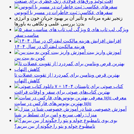
افت تولید ورق‌های فولادی زنگ خطری برای صنعت
سفرهای عکاسی: ثبت خاطرات در مسیر با اتوبوس
زنجیر نقره مردانه و تأثیر آن بر بهبود جریان خون و انرژی
بدن: بررسی علمی و نگاهی به باورها
۵ ویژگی لپ تاپ های
مناسب سفر
افزایش
هزینه مالکیت لیفتراک در سال ۱۴۰۴
آموزش واریز بیت
کوین به بیت پین
بهترین قرص ویتامین برای کمردرد | از تقویت عضلات تا
کاهش التهاب
۷ کتاب صوتی برای تابستان ۱۴۰۴ +
بهترین کتاب‌های صوتی برای سفر و اوقات فراغت
معرفی
بهترین بونوس‌های فارکس در سایت tgju
آموزش خصوصی شنا در
منزل: راهی سریع و امن برای تسلط بر شنا
بوی
نامطبوع حوله و پتو را چگونه از بین ببریم؟