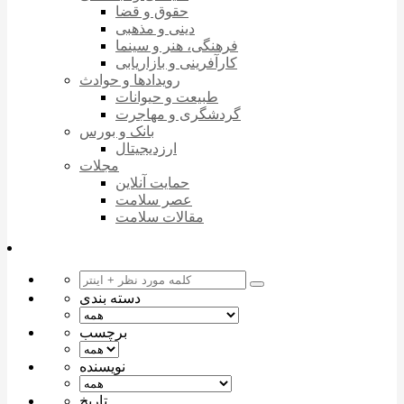
حقوق و قضا
دینی و مذهبی
فرهنگی، هنر و سینما
کارآفرینی و بازاریابی
رویدادها و حوادث
طبیعت و حیوانات
گردشگری و مهاجرت
بانک و بورس
ارزدیجیتال
مجلات
حمایت آنلاین
عصر سلامت
مقالات سلامت
دسته بندی
برچسب
نویسنده
تاریخ