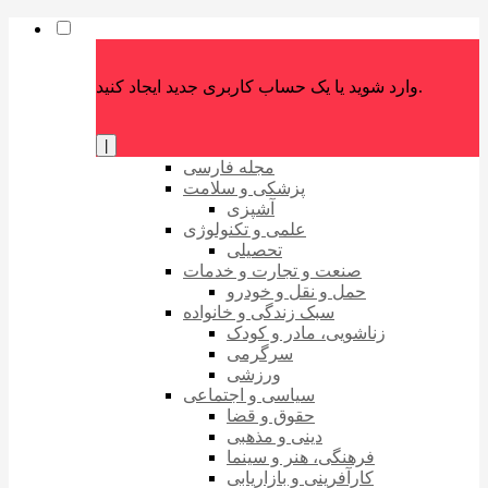
وارد شوید یا یک حساب کاربری جدید ایجاد کنید.
|
مجله فارسی
پزشکی و سلامت
آشپزی
علمی و تکنولوژی
تحصیلی
صنعت و تجارت و خدمات
حمل و نقل و خودرو
سبک زندگی و خانواده
زناشویی، مادر و کودک
سرگرمی
ورزشی
سیاسی و اجتماعی
حقوق و قضا
دینی و مذهبی
فرهنگی، هنر و سینما
کارآفرینی و بازاریابی