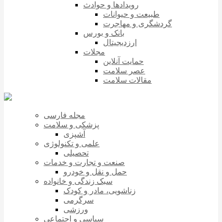
رویدادها و حوادث
طبیعت و حیوانات
گردشگری و مهاجرت
بانک و بورس
ارزدیجیتال
مجلات
حمایت آنلاین
عصر سلامت
مقالات سلامت
مجله فارسی
پزشکی و سلامت
آشپزی
علمی و تکنولوژی
تحصیلی
صنعت و تجارت و خدمات
حمل و نقل و خودرو
سبک زندگی و خانواده
زناشویی، مادر و کودک
سرگرمی
ورزشی
سیاسی و اجتماعی