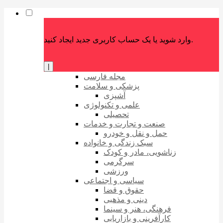
وارد شوید یا یک حساب کاربری جدید ایجاد کنید.
|
مجله فارسی
پزشکی و سلامت
آشپزی
علمی و تکنولوژی
تحصیلی
صنعت و تجارت و خدمات
حمل و نقل و خودرو
سبک زندگی و خانواده
زناشویی، مادر و کودک
سرگرمی
ورزشی
سیاسی و اجتماعی
حقوق و قضا
دینی و مذهبی
فرهنگی، هنر و سینما
کارآفرینی و بازاریابی