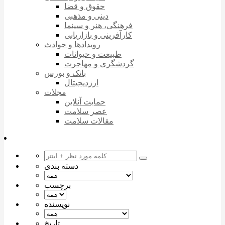
حقوق و قضا
دینی و مذهبی
فرهنگی، هنر و سینما
کارآفرینی و بازاریابی
رویدادها و حوادث
طبیعت و حیوانات
گردشگری و مهاجرت
بانک و بورس
ارزدیجیتال
مجلات
حمایت آنلاین
عصر سلامت
مقالات سلامت
دسته بندی
برچسب
نویسنده
تاریخ