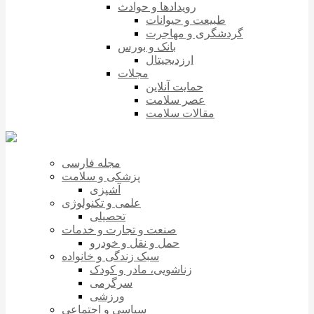
رویدادها و حوادث
طبیعت و حیوانات
گردشگری و مهاجرت
بانک و بورس
ارزدیجیتال
مجلات
حمایت آنلاین
عصر سلامت
مقالات سلامت
مجله فارسی
پزشکی و سلامت
آشپزی
علمی و تکنولوژی
تحصیلی
صنعت و تجارت و خدمات
حمل و نقل و خودرو
سبک زندگی و خانواده
زناشویی، مادر و کودک
سرگرمی
ورزشی
سیاسی و اجتماعی