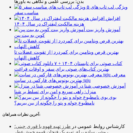
بدن: بررسی علمی و نگاهی به باورها
۵ ویژگی لپ تاپ های
مناسب سفر
افزایش
هزینه مالکیت لیفتراک در سال ۱۴۰۴
آموزش واریز بیت
کوین به بیت پین
بهترین قرص ویتامین برای کمردرد | از تقویت عضلات تا
کاهش التهاب
۷ کتاب صوتی برای تابستان ۱۴۰۴ +
بهترین کتاب‌های صوتی برای سفر و اوقات فراغت
معرفی
بهترین بونوس‌های فارکس در سایت tgju
آموزش خصوصی شنا در
منزل: راهی سریع و امن برای تسلط بر شنا
بوی
نامطبوع حوله و پتو را چگونه از بین ببریم؟
آخرین نظرات همراهان:
کارشناس روابط عمومی
در
طرز تهیه قهوه با قوری چینی؛
روشی ساده برای تهیه یک فنجان قهوه خوش‌عطر