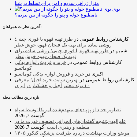
منزل: راهی سریع و امن برای تسلط بر شنا
بوی
نامطبوع حوله و پتو را چگونه از بین ببریم؟
آخرین نظرات همراهان:
کارشناس روابط عمومی
در
طرز تهیه قهوه با قوری چینی؛
روشی ساده برای تهیه یک فنجان قهوه خوش‌عطر
شمیم
در
طرز تهیه قهوه با قوری چینی؛ روشی ساده برای
تهیه یک فنجان قهوه خوش‌عطر
کارشناس روابط عمومی
در
خرید و فروش لوازم یدکی
کوماتسو
اکبری
در
خرید و فروش لوازم یدکی کوماتسو
کارشناس روابط عمومی
در
بهترین سایت خرید آجیل؛ معرفی
۱۰ برند معتبر آجیل و خشکبار در ایران
تازه ترین مطالب مجله
تصاویر جدید از پهپادهای منهدم‌شده آمریکا توسط سپاه
آگوست 7, 2026
علم‌الهدی:نتیجه گفتمان‌های انحرافی تضعیف قدرت ما در
منطقه و رهبری است
آگوست 7, 2026
موضع وزارت بهداشت درباره ظرفیت پزشکی کنکور ۱۴۰۵