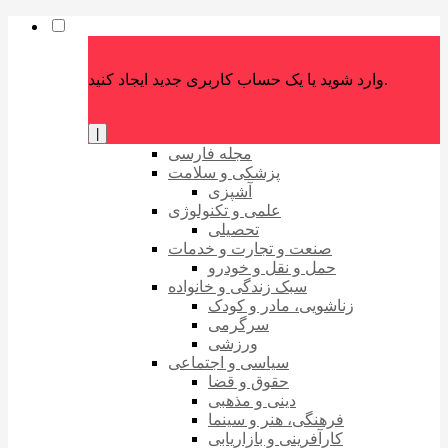
وارد شوید یا یک حساب کاربری جدید ایجاد کنید.
|
مجله فارسی
پزشکی و سلامت
آشپزی
علمی و تکنولوژی
تحصیلی
صنعت و تجارت و خدمات
حمل و نقل و خودرو
سبک زندگی و خانواده
زناشویی، مادر و کودک
سرگرمی
ورزشی
سیاسی و اجتماعی
حقوق و قضا
دینی و مذهبی
فرهنگی، هنر و سینما
کارآفرینی و بازاریابی