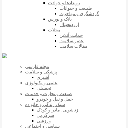
رویدادها و حوادث
طبیعت و حیوانات
گردشگری و مهاجرت
بانک و بورس
ارزدیجیتال
مجلات
حمایت آنلاین
عصر سلامت
مقالات سلامت
مجله فارسی
پزشکی و سلامت
آشپزی
علمی و تکنولوژی
تحصیلی
صنعت و تجارت و خدمات
حمل و نقل و خودرو
سبک زندگی و خانواده
زناشویی، مادر و کودک
سرگرمی
ورزشی
سیاسی و اجتماعی