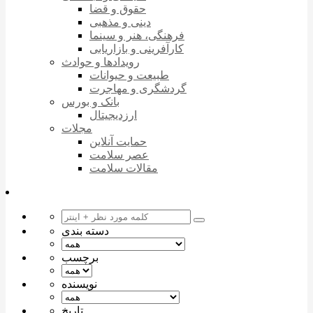
حقوق و قضا
دینی و مذهبی
فرهنگی، هنر و سینما
کارآفرینی و بازاریابی
رویدادها و حوادث
طبیعت و حیوانات
گردشگری و مهاجرت
بانک و بورس
ارزدیجیتال
مجلات
حمایت آنلاین
عصر سلامت
مقالات سلامت
دسته بندی
برچسب
نویسنده
تاریخ