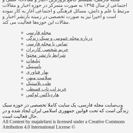
اجتماعی از سال ۱۳۹۵ به صورت متمرکز در حوزه اخبار و مقالات
مرتبط با علم و دانش، مسائل فرهنگی و اجتماعی آغاز به کار نموده
است و اخیرا نیز به صورت تخصصی در زمینه بازنشر اخبار و
مقالات این حوزه‌ها فعالیت می کند.
مجله فارسی
درباره مجله عمومی و سبک زندگی
تماس با مجله فارسی
حریم شخصی کاربران
شرایط بازنشر محتوا
تبلیغات
پاسینیک
بهار فناوری
سلامت میهن
طب پلاستیک
خرید لپ تاپ قسطی
هاردباکس لوکس
وب‌سایت مجله فارسی، یک سایت کاملا تخصصی در حوزه سبک
زندگی است که تحت قوانین جمهوری اسلامی ایران ایجاد شده و در
حال فعالیت است.
All Content by majalefarsi is licensed under a Creative Commons
Attribution 4.0 International License ©️