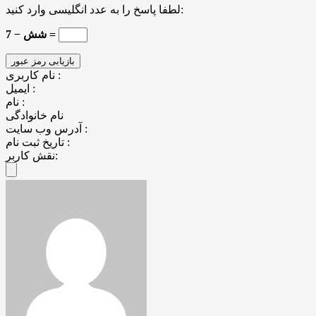
لطفا پاسخ را به عدد انگلیسی وارد کنید:
7 − شش =
نام کاربری :
ایمیل :
نام :
نام خانوادگی
آدرس وب سایت :
تاریخ ثبت نام :
نقش کاربر: