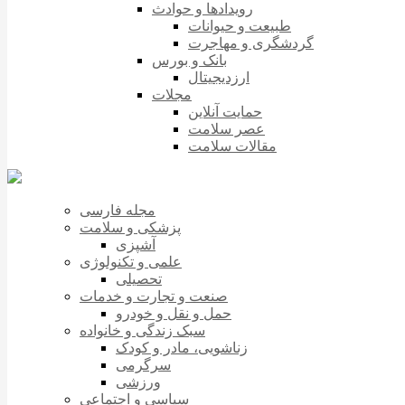
رویدادها و حوادث
طبیعت و حیوانات
گردشگری و مهاجرت
بانک و بورس
ارزدیجیتال
مجلات
حمایت آنلاین
عصر سلامت
مقالات سلامت
مجله فارسی
پزشکی و سلامت
آشپزی
علمی و تکنولوژی
تحصیلی
صنعت و تجارت و خدمات
حمل و نقل و خودرو
سبک زندگی و خانواده
زناشویی، مادر و کودک
سرگرمی
ورزشی
سیاسی و اجتماعی