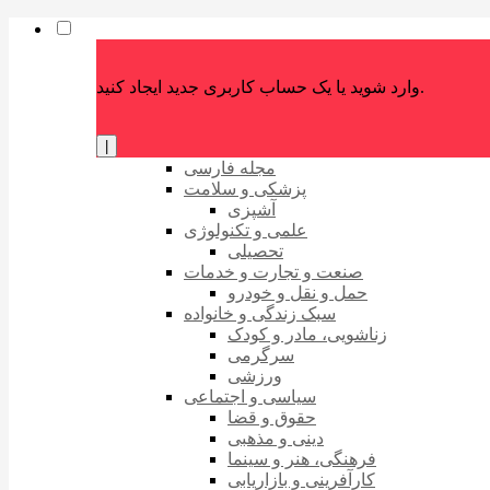
وارد شوید یا یک حساب کاربری جدید ایجاد کنید.
|
مجله فارسی
پزشکی و سلامت
آشپزی
علمی و تکنولوژی
تحصیلی
صنعت و تجارت و خدمات
حمل و نقل و خودرو
سبک زندگی و خانواده
زناشویی، مادر و کودک
سرگرمی
ورزشی
سیاسی و اجتماعی
حقوق و قضا
دینی و مذهبی
فرهنگی، هنر و سینما
کارآفرینی و بازاریابی