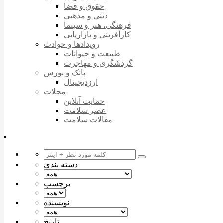
حقوق و قضا
دینی و مذهبی
فرهنگی، هنر و سینما
کارآفرینی و بازاریابی
رویدادها و حوادث
طبیعت و حیوانات
گردشگری و مهاجرت
بانک و بورس
ارزدیجیتال
مجلات
حمایت آنلاین
عصر سلامت
مقالات سلامت
دسته بندی
برچسب
نویسنده
تاریخ