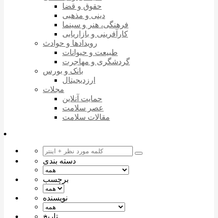
حقوق و قضا
دینی و مذهبی
فرهنگی، هنر و سینما
کارآفرینی و بازاریابی
رویدادها و حوادث
طبیعت و حیوانات
گردشگری و مهاجرت
بانک و بورس
ارزدیجیتال
مجلات
حمایت آنلاین
عصر سلامت
مقالات سلامت
دسته بندی
برچسب
نویسنده
تاریخ