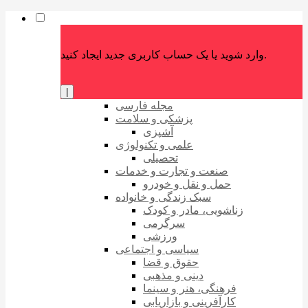
وارد شوید یا یک حساب کاربری جدید ایجاد کنید.
|
مجله فارسی
پزشکی و سلامت
آشپزی
علمی و تکنولوژی
تحصیلی
صنعت و تجارت و خدمات
حمل و نقل و خودرو
سبک زندگی و خانواده
زناشویی، مادر و کودک
سرگرمی
ورزشی
سیاسی و اجتماعی
حقوق و قضا
دینی و مذهبی
فرهنگی، هنر و سینما
کارآفرینی و بازاریابی