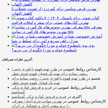
بهترین قرص ویتامین برای کمردرد | از تقویت عضلات تا
کاهش التهاب
۷ کتاب صوتی برای تابستان ۱۴۰۴ +
بهترین کتاب‌های صوتی برای سفر و اوقات فراغت
معرفی
بهترین بونوس‌های فارکس در سایت tgju
آموزش خصوصی شنا در
منزل: راهی سریع و امن برای تسلط بر شنا
بوی
نامطبوع حوله و پتو را چگونه از بین ببریم؟
آخرین نظرات همراهان:
کارشناس روابط عمومی
در
طرز تهیه قهوه با قوری چینی؛
روشی ساده برای تهیه یک فنجان قهوه خوش‌عطر
شمیم
در
طرز تهیه قهوه با قوری چینی؛ روشی ساده برای
تهیه یک فنجان قهوه خوش‌عطر
کارشناس روابط عمومی
در
خرید و فروش لوازم یدکی
کوماتسو
اکبری
در
خرید و فروش لوازم یدکی کوماتسو
کارشناس روابط عمومی
در
بهترین سایت خرید آجیل؛ معرفی
۱۰ برند معتبر آجیل و خشکبار در ایران