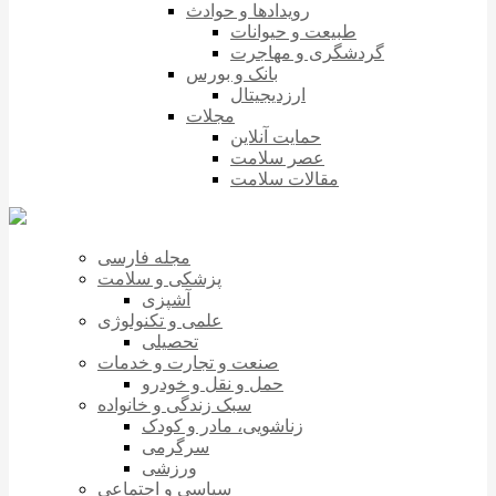
رویدادها و حوادث
طبیعت و حیوانات
گردشگری و مهاجرت
بانک و بورس
ارزدیجیتال
مجلات
حمایت آنلاین
عصر سلامت
مقالات سلامت
مجله فارسی
پزشکی و سلامت
آشپزی
علمی و تکنولوژی
تحصیلی
صنعت و تجارت و خدمات
حمل و نقل و خودرو
سبک زندگی و خانواده
زناشویی، مادر و کودک
سرگرمی
ورزشی
سیاسی و اجتماعی