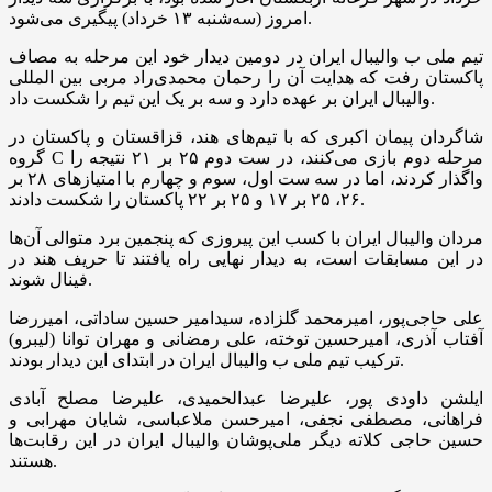
امروز (سه‌شنبه ۱۳ خرداد) پیگیری می‌شود.
تیم ملی ب والیبال ایران در دومین دیدار خود این مرحله به مصاف
پاکستان رفت که هدایت آن را رحمان محمدی‌راد مربی بین المللی
والیبال ایران بر عهده دارد و سه بر یک این تیم را شکست داد.
شاگردان پیمان اکبری که با تیم‌های هند، قزاقستان و پاکستان در
گروه C مرحله دوم بازی می‌کنند، در ست دوم ۲۵ بر ۲۱ نتیجه را
واگذار کردند، اما در سه ست اول، سوم و چهارم با امتیازهای ۲۸ بر
۲۶، ۲۵ بر ۱۷ و ۲۵ بر ۲۲ پاکستان را شکست دادند.
مردان والیبال ایران با کسب این پیروزی که پنجمین برد متوالی آن‌ها
در این مسابقات است، به دیدار نهایی راه یافتند تا حریف هند در
فینال شوند.
علی حاجی‌پور، امیرمحمد گلزاده، سیدامیر حسین ساداتی، امیررضا
آفتاب آذری، امیرحسین توخته، علی رمضانی و مهران توانا (لیبرو)
ترکیب تیم ملی ب والیبال ایران در ابتدای این دیدار بودند.
ایلشن داودی پور، علیرضا عبدالحمیدی، علیرضا مصلح آبادی
فراهانی، مصطفی نجفی، امیرحسن ملاعباسی، شایان مهرابی و
حسین حاجی کلاته دیگر ملی‌پوشان والیبال ایران در این رقابت‌ها
هستند.