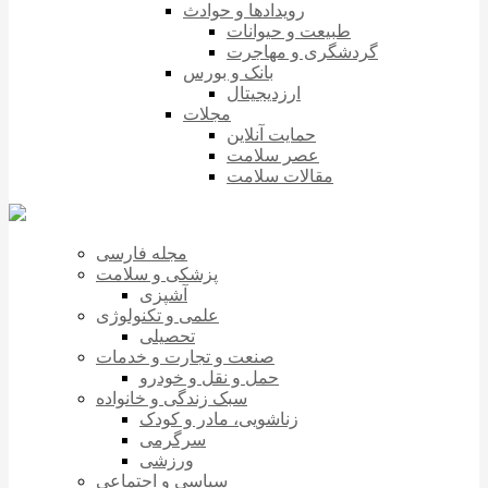
رویدادها و حوادث
طبیعت و حیوانات
گردشگری و مهاجرت
بانک و بورس
ارزدیجیتال
مجلات
حمایت آنلاین
عصر سلامت
مقالات سلامت
مجله فارسی
پزشکی و سلامت
آشپزی
علمی و تکنولوژی
تحصیلی
صنعت و تجارت و خدمات
حمل و نقل و خودرو
سبک زندگی و خانواده
زناشویی، مادر و کودک
سرگرمی
ورزشی
سیاسی و اجتماعی