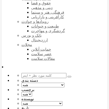
حقوق و قضا
دینی و مذهبی
فرهنگی، هنر و سینما
کارآفرینی و بازاریابی
رویدادها و حوادث
طبیعت و حیوانات
گردشگری و مهاجرت
بانک و بورس
ارزدیجیتال
مجلات
حمایت آنلاین
عصر سلامت
مقالات سلامت
دسته بندی
برچسب
نویسنده
تاریخ