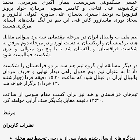
عیسی سنگدوینی سرپرست، پیمان اکبری سرمربی، محمد
ترکاشوند، علی فتاحی و کامبیز یعقوبی مربیان، جواد پرویز
فیزیوتراپ، توحید اصغری بدنساز، علی ساوری کتولی آنالیزور و
سجاد نوری ماساژور کادر فنی این تیم در لیگ ملت‌های آسیای
مرکزی هستند.
تیم ملی ب والیبال ایران در مرحله مقدماتی سه برد متوالی مقابل
هند، ترکمنستان و ازبکستان به دست آورد و در مرحله دوم موفق به
شکست قزاقستان و پاکستان شد تا با پنج برد متوالی و بدون
شکست فینالیست شود.
در دیگر مسابقه این گروه تیم هند سه بر دو قزاقستان را شکست
داد تا به عنوان تیم دوم جدول راهی دیدار نهایی و حریف مردان
والیبال ایران در فینال شود که ساعت ۱۵:۳۰ دقیقه فردا (چهارشنبه
۱۴ خرداد) برگزار خواهد شد.
تیم‌های قزاقستان و هند نیز برای کسب مقام سومی از ساعت
۱۲:۳۰ دقیقه مقابل یکدیگر صف آرایی خواهند کرد.
مرتبط
نظرات کاربران
دیدگاه های ارسال شده شما، پس از بررسی توسط
تیم مجله