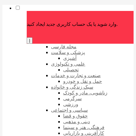
وارد شوید یا یک حساب کاربری جدید ایجاد کنید.
|
مجله فارسی
پزشکی و سلامت
آشپزی
علمی و تکنولوژی
تحصیلی
صنعت و تجارت و خدمات
حمل و نقل و خودرو
سبک زندگی و خانواده
زناشویی، مادر و کودک
سرگرمی
ورزشی
سیاسی و اجتماعی
حقوق و قضا
دینی و مذهبی
فرهنگی، هنر و سینما
کارآفرینی و بازاریابی