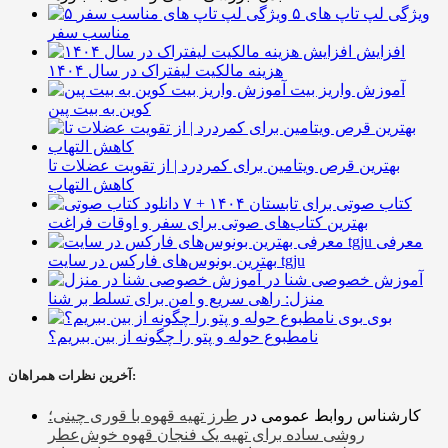
۵ ویژگی لپ تاپ های
مناسب سفر
افزایش
هزینه مالکیت لیفتراک در سال ۱۴۰۴
آموزش واریز بیت
کوین به بیت پین
بهترین قرص ویتامین برای کمردرد | از تقویت عضلات تا
کاهش التهاب
۷ کتاب صوتی برای تابستان ۱۴۰۴ +
بهترین کتاب‌های صوتی برای سفر و اوقات فراغت
معرفی
بهترین بونوس‌های فارکس در سایت tgju
آموزش خصوصی شنا در
منزل: راهی سریع و امن برای تسلط بر شنا
بوی
نامطبوع حوله و پتو را چگونه از بین ببریم؟
آخرین نظرات همراهان:
کارشناس روابط عمومی
در
طرز تهیه قهوه با قوری چینی؛
روشی ساده برای تهیه یک فنجان قهوه خوش‌عطر