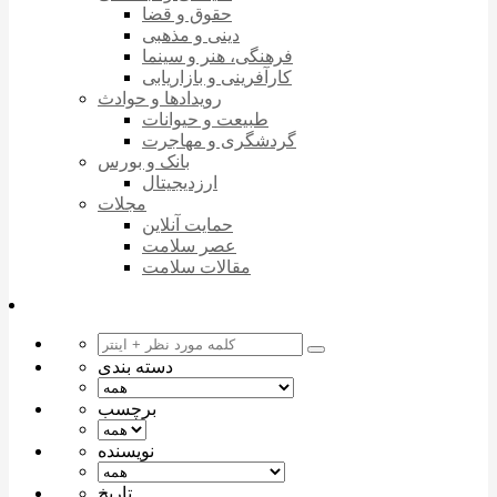
حقوق و قضا
دینی و مذهبی
فرهنگی، هنر و سینما
کارآفرینی و بازاریابی
رویدادها و حوادث
طبیعت و حیوانات
گردشگری و مهاجرت
بانک و بورس
ارزدیجیتال
مجلات
حمایت آنلاین
عصر سلامت
مقالات سلامت
دسته بندی
برچسب
نویسنده
تاریخ