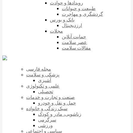
رویدادها و حوادث
طبیعت و حیوانات
گردشگری و مهاجرت
بانک و بورس
ارزدیجیتال
مجلات
حمایت آنلاین
عصر سلامت
مقالات سلامت
مجله فارسی
پزشکی و سلامت
آشپزی
علمی و تکنولوژی
تحصیلی
صنعت و تجارت و خدمات
حمل و نقل و خودرو
سبک زندگی و خانواده
زناشویی، مادر و کودک
سرگرمی
ورزشی
سیاسی و اجتماعی