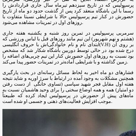
پرسپولیس که در تاریخ سیزدهم تیرماه سال جاری قراردادش را
رسماً با این باشگاه منعقد کرد پس از گذشت حدود دو ماه از تاریخ
حضورش در کنار تیم پرسپولیس حالا با شرایطی نسبتا متفاوت با
روزهای اول در تمرینات مشاهده می‌شود.
سرمربی پرسپولیس در تمرین روز شنبه و یکشنبه هفته جاری
(هشتم و نهم شهریور) این تیم مانند روزهای قبل با لباس ورزشی که
ابتدای نام و نام خانوادگی‌اش با حروف انگلیسی(V.H) بر روی آن
درج شده بود در حالی توسط دوربین باشگاه شکار شد که مشخص
بود نسبت به روزهای اول حضورش کنار این تیم چربی‌های اضافه را
زمین گذاشته و با شرایطی آماده‌تر در تمرینات حضور پیدا می‌کند.
فشارهای دو ماه اخیر به لحاظ مسائل رسانه‌ای در بحث یارگیری
همچنین مشکلات به وجود آمده در ارتباط با سرژ اوریه و شاید نتیجه
هفته اول مقابل فجر شهید سپاسی (تساوی خانگی از دست رفتن
دو امتیاز) همه و همه اوضاع سختی را برای وحید هاشمیان نسبت به
ماه‌های پیش از حضورش در پرسپولیس ایجاد کرده که طبیعتاً
موجب افزایش فعالیت‌های ذهنی و جسمی او شده است.