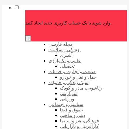
وارد شوید یا یک حساب کاربری جدید ایجاد کنید.
|
مجله فارسی
پزشکی و سلامت
آشپزی
علمی و تکنولوژی
تحصیلی
صنعت و تجارت و خدمات
حمل و نقل و خودرو
سبک زندگی و خانواده
زناشویی، مادر و کودک
سرگرمی
ورزشی
سیاسی و اجتماعی
حقوق و قضا
دینی و مذهبی
فرهنگی، هنر و سینما
کارآفرینی و بازاریابی