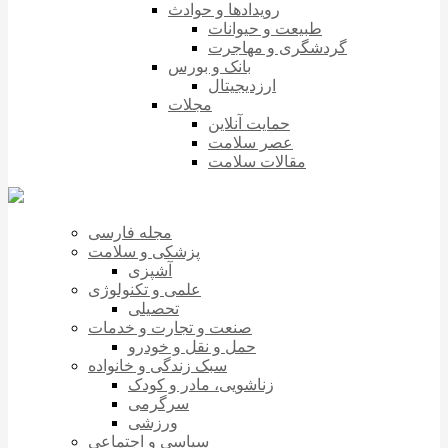
رویدادها و حوادث
طبیعت و حیوانات
گردشگری و مهاجرت
بانک و بورس
ارزدیجیتال
مجلات
حمایت آنلاین
عصر سلامت
مقالات سلامت
مجله فارسی
پزشکی و سلامت
آشپزی
علمی و تکنولوژی
تحصیلی
صنعت و تجارت و خدمات
حمل و نقل و خودرو
سبک زندگی و خانواده
زناشویی، مادر و کودک
سرگرمی
ورزشی
سیاسی و اجتماعی