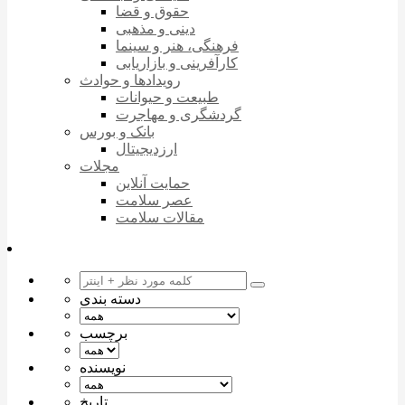
حقوق و قضا
دینی و مذهبی
فرهنگی، هنر و سینما
کارآفرینی و بازاریابی
رویدادها و حوادث
طبیعت و حیوانات
گردشگری و مهاجرت
بانک و بورس
ارزدیجیتال
مجلات
حمایت آنلاین
عصر سلامت
مقالات سلامت
دسته بندی
برچسب
نویسنده
تاریخ