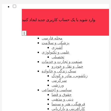
وارد شوید یا یک حساب کاربری جدید ایجاد کنید.
|
مجله فارسی
پزشکی و سلامت
آشپزی
علمی و تکنولوژی
تحصیلی
صنعت و تجارت و خدمات
حمل و نقل و خودرو
سبک زندگی و خانواده
زناشویی، مادر و کودک
سرگرمی
ورزشی
سیاسی و اجتماعی
حقوق و قضا
دینی و مذهبی
فرهنگی، هنر و سینما
کارآفرینی و بازاریابی