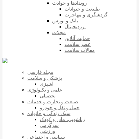
رویدادها و حوادث
طبیعت و حیوانات
گردشگری و مهاجرت
بانک و بورس
ارزدیجیتال
مجلات
حمایت آنلاین
عصر سلامت
مقالات سلامت
مجله فارسی
پزشکی و سلامت
آشپزی
علمی و تکنولوژی
تحصیلی
صنعت و تجارت و خدمات
حمل و نقل و خودرو
سبک زندگی و خانواده
زناشویی، مادر و کودک
سرگرمی
ورزشی
سیاسی و اجتماعی