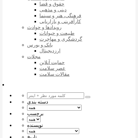
حقوق و قضا
دینی و مذهبی
فرهنگی، هنر و سینما
کارآفرینی و بازاریابی
رویدادها و حوادث
طبیعت و حیوانات
گردشگری و مهاجرت
بانک و بورس
ارزدیجیتال
مجلات
حمایت آنلاین
عصر سلامت
مقالات سلامت
دسته بندی
برچسب
نویسنده
تاریخ