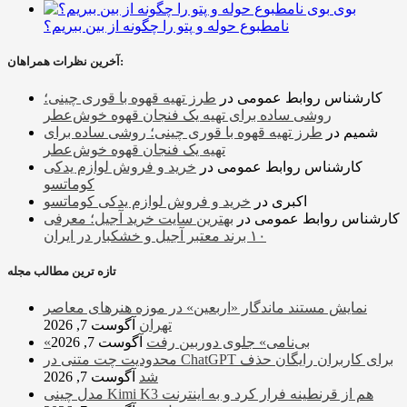
بوی
نامطبوع حوله و پتو را چگونه از بین ببریم؟
آخرین نظرات همراهان:
کارشناس روابط عمومی
در
طرز تهیه قهوه با قوری چینی؛
روشی ساده برای تهیه یک فنجان قهوه خوش‌عطر
شمیم
در
طرز تهیه قهوه با قوری چینی؛ روشی ساده برای
تهیه یک فنجان قهوه خوش‌عطر
کارشناس روابط عمومی
در
خرید و فروش لوازم یدکی
کوماتسو
اکبری
در
خرید و فروش لوازم یدکی کوماتسو
کارشناس روابط عمومی
در
بهترین سایت خرید آجیل؛ معرفی
۱۰ برند معتبر آجیل و خشکبار در ایران
تازه ترین مطالب مجله
نمایش مستند ماندگار «اربعین» در موزه هنرهای معاصر
تهران
آگوست 7, 2026
«بی‌نامی» جلوی دوربین رفت
آگوست 7, 2026
محدودیت چت متنی در ChatGPT برای کاربران رایگان حذف
شد
آگوست 7, 2026
مدل چینی Kimi K3 هم از قرنطینه فرار کرد و به اینترنت