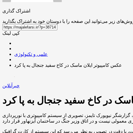
اشتراک گذاری
کپی لینک
علمی و تکنولوژی
عکس کامپیوتر ایلان ماسک در کاخ سفید جنجال به پا کرد
خبرآنلاین
سک در کاخ سفید جنجال به پا کرد
رک تایمز، تصویری از سیستم کامپیوتری با نورپردازی RGB به اشتراک گذاشته
 به نظر می‌رسد که این سیستم از کارت گرافیک MSI استفاده می‌کند که احتمالاً مدل RTX 4060 یا 4070 است. این کامپیوتر به مانیتور سامسونگ مدل ادیسه G9 با ابعاد