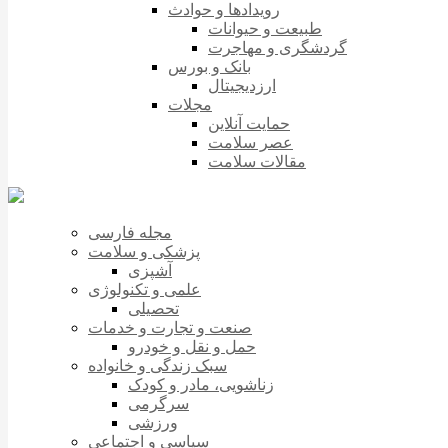
رویدادها و حوادث
طبیعت و حیوانات
گردشگری و مهاجرت
بانک و بورس
ارزدیجیتال
مجلات
حمایت آنلاین
عصر سلامت
مقالات سلامت
مجله فارسی
پزشکی و سلامت
آشپزی
علمی و تکنولوژی
تحصیلی
صنعت و تجارت و خدمات
حمل و نقل و خودرو
سبک زندگی و خانواده
زناشویی، مادر و کودک
سرگرمی
ورزشی
سیاسی و اجتماعی