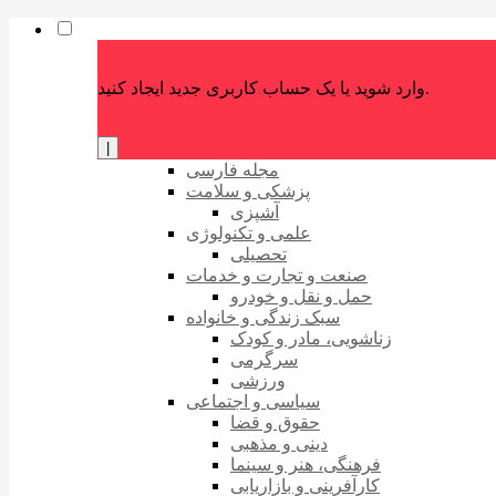
وارد شوید یا یک حساب کاربری جدید ایجاد کنید.
|
مجله فارسی
پزشکی و سلامت
آشپزی
علمی و تکنولوژی
تحصیلی
صنعت و تجارت و خدمات
حمل و نقل و خودرو
سبک زندگی و خانواده
زناشویی، مادر و کودک
سرگرمی
ورزشی
سیاسی و اجتماعی
حقوق و قضا
دینی و مذهبی
فرهنگی، هنر و سینما
کارآفرینی و بازاریابی