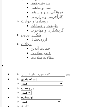
حقوق و قضا
دینی و مذهبی
فرهنگی، هنر و سینما
کارآفرینی و بازاریابی
رویدادها و حوادث
طبیعت و حیوانات
گردشگری و مهاجرت
بانک و بورس
ارزدیجیتال
مجلات
حمایت آنلاین
عصر سلامت
مقالات سلامت
دسته بندی
برچسب
نویسنده
تاریخ