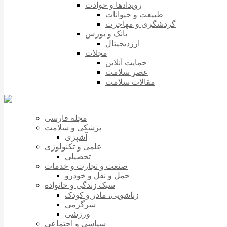
رویدادها و حوادث
طبیعت و حیوانات
گردشگری و مهاجرت
بانک و بورس
ارزدیجیتال
مجلات
حمایت آنلاین
عصر سلامت
مقالات سلامت
مجله فارسی
پزشکی و سلامت
آشپزی
علمی و تکنولوژی
تحصیلی
صنعت و تجارت و خدمات
حمل و نقل و خودرو
سبک زندگی و خانواده
زناشویی، مادر و کودک
سرگرمی
ورزشی
سیاسی و اجتماعی