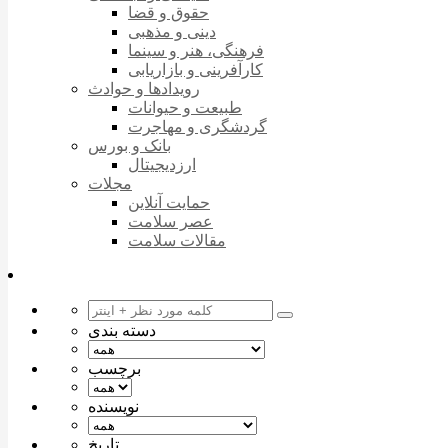
حقوق و قضا
دینی و مذهبی
فرهنگی، هنر و سینما
کارآفرینی و بازاریابی
رویدادها و حوادث
طبیعت و حیوانات
گردشگری و مهاجرت
بانک و بورس
ارزدیجیتال
مجلات
حمایت آنلاین
عصر سلامت
مقالات سلامت
دسته بندی
برچسب
نویسنده
تاریخ