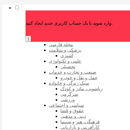
وارد شوید یا یک حساب کاربری جدید ایجاد کنید.
|
مجله فارسی
پزشکی و سلامت
آشپزی
علمی و تکنولوژی
تحصیلی
صنعت و تجارت و خدمات
حمل و نقل و خودرو
سبک زندگی و خانواده
زناشویی، مادر و کودک
سرگرمی
ورزشی
سیاسی و اجتماعی
حقوق و قضا
دینی و مذهبی
فرهنگی، هنر و سینما
کارآفرینی و بازاریابی