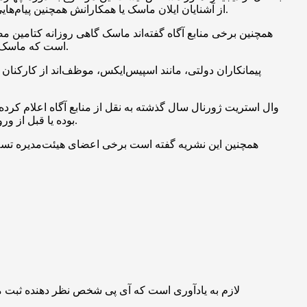
از آشنایان ایلان ماسک یا همکارانش همچنین پیام‌هایی که این نشریه مشاهده کرده، برخی نگران مصرف مکرر داروهای مختلف، نوسانات خلقی و وسواس او برای داشتن فرزندان بیشتر بوده‌اند.
همچنین برخی منابع آگاه گفته‌اند ماسک گاهی روزانه کتامین 
است که ماسک در مصاحبه‌ای سال گذشته اعلام کرده بود. ماسک سال گذشته گفته بود هر 2 هفته یک‌ بار برای درمان افسردگی از این دارو استفاده می‌کند.
پیمانکاران دولتی، مانند اسپیس‌ایکس، موظف‌اند از کارکنان خ
وال استریت ژورنال سال گذشته به نقل از منابع آگاه اعلام کرده 
خصوصی مصرف شده که شرکت‌کنندگان آنها موظف به امضای توافق‌نامه‌های عدم‌افشا (NDA) بوده یا قبل از ورود تلفن‌های همراهشان را تحویل می‌داده‌اند.
همچنین این نشریه گفته است برخی اعضای هیئت‌مدیره تسل
لازم به یادآوری است که آی پی شخص نظر دهنده ثبت 