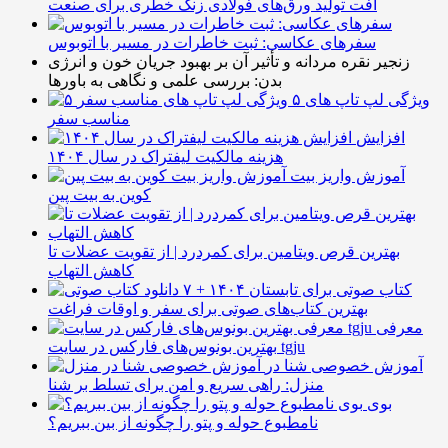
افت تولید ورق‌های فولادی زنگ خطری برای صنعت
سفرهای عکاسی: ثبت خاطرات در مسیر با اتوبوس
زنجیر نقره مردانه و تأثیر آن بر بهبود جریان خون و انرژی
بدن: بررسی علمی و نگاهی به باورها
۵ ویژگی لپ تاپ های
مناسب سفر
افزایش
هزینه مالکیت لیفتراک در سال ۱۴۰۴
آموزش واریز بیت
کوین به بیت پین
بهترین قرص ویتامین برای کمردرد | از تقویت عضلات تا
کاهش التهاب
۷ کتاب صوتی برای تابستان ۱۴۰۴ +
بهترین کتاب‌های صوتی برای سفر و اوقات فراغت
معرفی
بهترین بونوس‌های فارکس در سایت tgju
آموزش خصوصی شنا در
منزل: راهی سریع و امن برای تسلط بر شنا
بوی
نامطبوع حوله و پتو را چگونه از بین ببریم؟