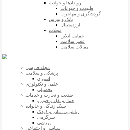
رویدادها و حوادث
طبیعت و حیوانات
گردشگری و مهاجرت
بانک و بورس
ارزدیجیتال
مجلات
حمایت آنلاین
عصر سلامت
مقالات سلامت
مجله فارسی
پزشکی و سلامت
آشپزی
علمی و تکنولوژی
تحصیلی
صنعت و تجارت و خدمات
حمل و نقل و خودرو
سبک زندگی و خانواده
زناشویی، مادر و کودک
سرگرمی
ورزشی
سیاسی و اجتماعی