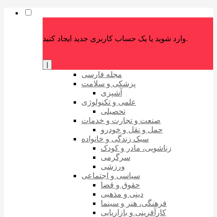
وارد شوید یا یک حساب کاربری جدید ایجاد کنید.
|
مجله فارسی
پزشکی و سلامت
آشپزی
علمی و تکنولوژی
تحصیلی
صنعت و تجارت و خدمات
حمل و نقل و خودرو
سبک زندگی و خانواده
زناشویی، مادر و کودک
سرگرمی
ورزشی
سیاسی و اجتماعی
حقوق و قضا
دینی و مذهبی
فرهنگی، هنر و سینما
کارآفرینی و بازاریابی