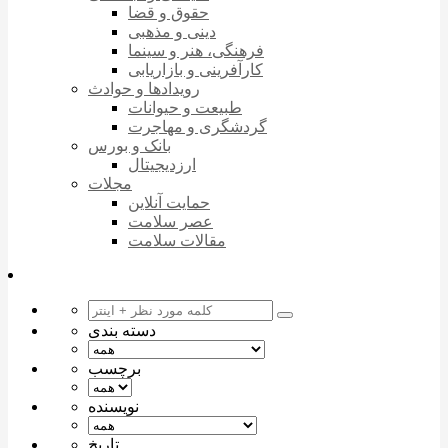
حقوق و قضا
دینی و مذهبی
فرهنگی، هنر و سینما
کارآفرینی و بازاریابی
رویدادها و حوادث
طبیعت و حیوانات
گردشگری و مهاجرت
بانک و بورس
ارزدیجیتال
مجلات
حمایت آنلاین
عصر سلامت
مقالات سلامت
دسته بندی
برچسب
نویسنده
تاریخ