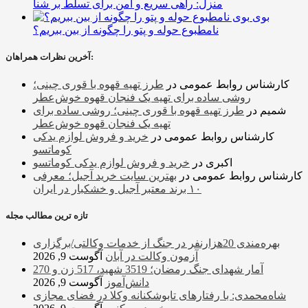
منزل: راهی سریع و امن برای تسلط بر شنا
بوی
نامطبوع حوله و پتو را چگونه از بین ببریم؟
آخرین نظرات همراهان:
کارشناس روابط عمومی
در
طرز تهیه قهوه با قوری چینی؛
روشی ساده برای تهیه یک فنجان قهوه خوش‌عطر
شمیم
در
طرز تهیه قهوه با قوری چینی؛ روشی ساده برای
تهیه یک فنجان قهوه خوش‌عطر
کارشناس روابط عمومی
در
خرید و فروش لوازم یدکی
کوماتسو
اکبری
در
خرید و فروش لوازم یدکی کوماتسو
کارشناس روابط عمومی
در
بهترین سایت خرید آجیل؛ معرفی
۱۰ برند معتبر آجیل و خشکبار در ایران
تازه ترین مطالب مجله
بهره‌مندی 20هزارنفر در جنگ از خدمات وکالتی/برگزاری
آزمون وکالت در آبان
آگوست 9, 2026
آمار شهدای جنگ رمضان؛ 3519 شهید، 517 زن و 270
دانش‌آموز
آگوست 9, 2026
شاه‌محمدی: با رفتارهای تابوشکنانه وکلا در فضای مجازی