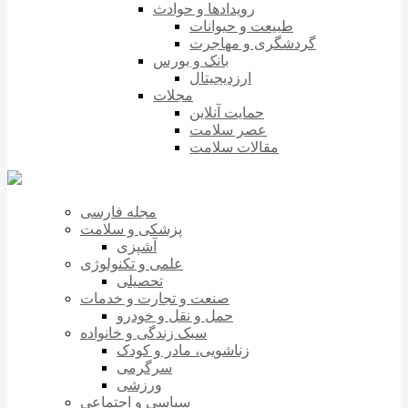
رویدادها و حوادث
طبیعت و حیوانات
گردشگری و مهاجرت
بانک و بورس
ارزدیجیتال
مجلات
حمایت آنلاین
عصر سلامت
مقالات سلامت
مجله فارسی
پزشکی و سلامت
آشپزی
علمی و تکنولوژی
تحصیلی
صنعت و تجارت و خدمات
حمل و نقل و خودرو
سبک زندگی و خانواده
زناشویی، مادر و کودک
سرگرمی
ورزشی
سیاسی و اجتماعی