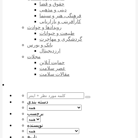
حقوق و قضا
دینی و مذهبی
فرهنگی، هنر و سینما
کارآفرینی و بازاریابی
رویدادها و حوادث
طبیعت و حیوانات
گردشگری و مهاجرت
بانک و بورس
ارزدیجیتال
مجلات
حمایت آنلاین
عصر سلامت
مقالات سلامت
دسته بندی
برچسب
نویسنده
تاریخ