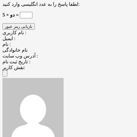
لطفا پاسخ را به عدد انگلیسی وارد کنید:
5 × دو =
نام کاربری :
ایمیل :
نام :
نام خانوادگی
آدرس وب سایت :
تاریخ ثبت نام :
نقش کاربر: