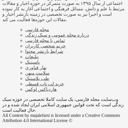
اجتماعی از سال ۱۳۹۵ به صورت متمرکز در حوزه اخبار و مقالات
مرتبط با علم و دانش، مسائل فرهنگی و اجتماعی آغاز به کار نموده
است و اخیرا نیز به صورت تخصصی در زمینه بازنشر اخبار و
مقالات این حوزه‌ها فعالیت می کند.
مجله فارسی
درباره مجله عمومی و سبک زندگی
تماس با مجله فارسی
حریم شخصی کاربران
شرایط بازنشر محتوا
تبلیغات
پاسینیک
بهار فناوری
سلامت میهن
طب پلاستیک
خرید لپ تاپ قسطی
هاردباکس لوکس
وب‌سایت مجله فارسی، یک سایت کاملا تخصصی در حوزه سبک
زندگی است که تحت قوانین جمهوری اسلامی ایران ایجاد شده و در
حال فعالیت است.
All Content by majalefarsi is licensed under a Creative Commons
Attribution 4.0 International License ©️