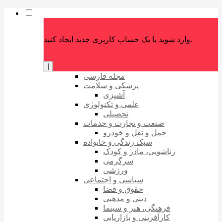
وارد شوید یا یک حساب کاربری جدید ایجاد کنید.
|
مجله فارسی
پزشکی و سلامت
آشپزی
علمی و تکنولوژی
تحصیلی
صنعت و تجارت و خدمات
حمل و نقل و خودرو
سبک زندگی و خانواده
زناشویی، مادر و کودک
سرگرمی
ورزشی
سیاسی و اجتماعی
حقوق و قضا
دینی و مذهبی
فرهنگی، هنر و سینما
کارآفرینی و بازاریابی