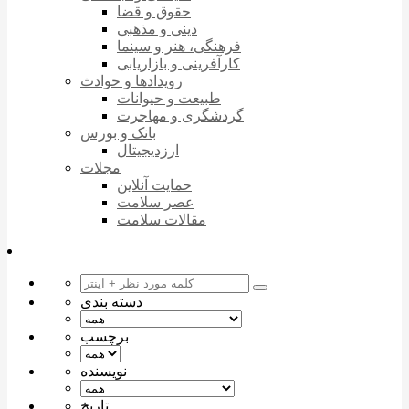
حقوق و قضا
دینی و مذهبی
فرهنگی، هنر و سینما
کارآفرینی و بازاریابی
رویدادها و حوادث
طبیعت و حیوانات
گردشگری و مهاجرت
بانک و بورس
ارزدیجیتال
مجلات
حمایت آنلاین
عصر سلامت
مقالات سلامت
دسته بندی
برچسب
نویسنده
تاریخ