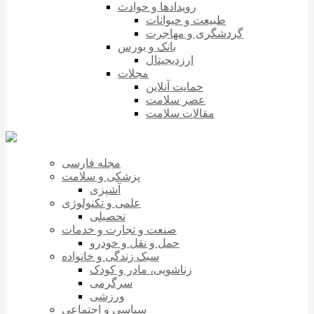
رویدادها و حوادث
طبیعت و حیوانات
گردشگری و مهاجرت
بانک و بورس
ارزدیجیتال
مجلات
حمایت آنلاین
عصر سلامت
مقالات سلامت
مجله فارسی
پزشکی و سلامت
آشپزی
علمی و تکنولوژی
تحصیلی
صنعت و تجارت و خدمات
حمل و نقل و خودرو
سبک زندگی و خانواده
زناشویی، مادر و کودک
سرگرمی
ورزشی
سیاسی و اجتماعی