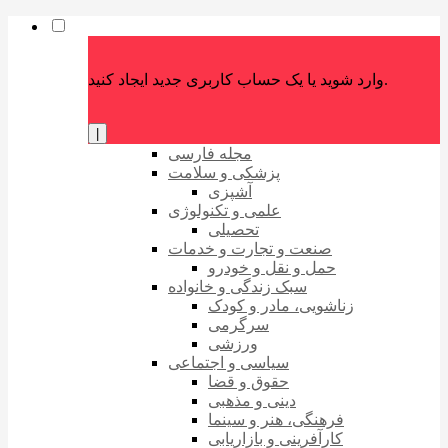
وارد شوید یا یک حساب کاربری جدید ایجاد کنید.
|
مجله فارسی
پزشکی و سلامت
آشپزی
علمی و تکنولوژی
تحصیلی
صنعت و تجارت و خدمات
حمل و نقل و خودرو
سبک زندگی و خانواده
زناشویی، مادر و کودک
سرگرمی
ورزشی
سیاسی و اجتماعی
حقوق و قضا
دینی و مذهبی
فرهنگی، هنر و سینما
کارآفرینی و بازاریابی