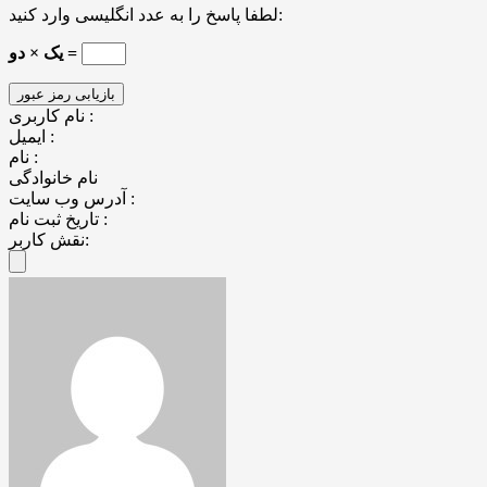
لطفا پاسخ را به عدد انگلیسی وارد کنید:
یک × دو =
نام کاربری :
ایمیل :
نام :
نام خانوادگی
آدرس وب سایت :
تاریخ ثبت نام :
نقش کاربر: