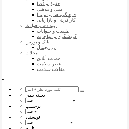
حقوق و قضا
دینی و مذهبی
فرهنگی، هنر و سینما
کارآفرینی و بازاریابی
رویدادها و حوادث
طبیعت و حیوانات
گردشگری و مهاجرت
بانک و بورس
ارزدیجیتال
مجلات
حمایت آنلاین
عصر سلامت
مقالات سلامت
دسته بندی
برچسب
نویسنده
تاریخ