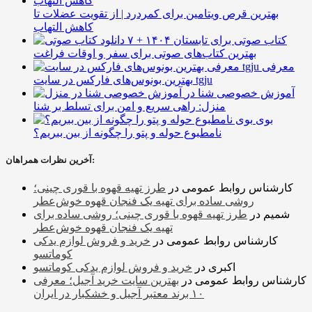
بهترین قرص ویتامین برای کمردرد | از تقویت عضلات تا
کاهش التهاب
۷ کتاب صوتی برای تابستان ۱۴۰۴ +
بهترین کتاب‌های صوتی برای سفر و اوقات فراغت
معرفی
بهترین بونوس‌های فارکس در سایت tgju
آموزش خصوصی شنا در
منزل: راهی سریع و امن برای تسلط بر شنا
بوی
نامطبوع حوله و پتو را چگونه از بین ببریم؟
آخرین نظرات همراهان:
کارشناس روابط عمومی
در
طرز تهیه قهوه با قوری چینی؛
روشی ساده برای تهیه یک فنجان قهوه خوش‌عطر
شمیم
در
طرز تهیه قهوه با قوری چینی؛ روشی ساده برای
تهیه یک فنجان قهوه خوش‌عطر
کارشناس روابط عمومی
در
خرید و فروش لوازم یدکی
کوماتسو
اکبری
در
خرید و فروش لوازم یدکی کوماتسو
کارشناس روابط عمومی
در
بهترین سایت خرید آجیل؛ معرفی
۱۰ برند معتبر آجیل و خشکبار در ایران