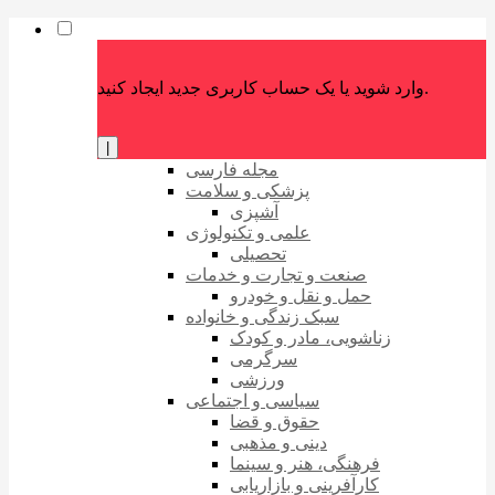
وارد شوید یا یک حساب کاربری جدید ایجاد کنید.
|
مجله فارسی
پزشکی و سلامت
آشپزی
علمی و تکنولوژی
تحصیلی
صنعت و تجارت و خدمات
حمل و نقل و خودرو
سبک زندگی و خانواده
زناشویی، مادر و کودک
سرگرمی
ورزشی
سیاسی و اجتماعی
حقوق و قضا
دینی و مذهبی
فرهنگی، هنر و سینما
کارآفرینی و بازاریابی