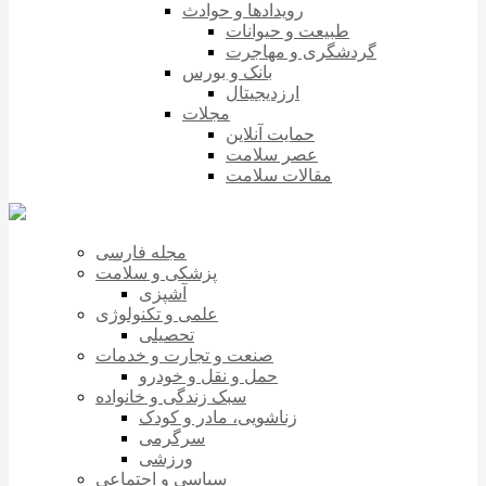
رویدادها و حوادث
طبیعت و حیوانات
گردشگری و مهاجرت
بانک و بورس
ارزدیجیتال
مجلات
حمایت آنلاین
عصر سلامت
مقالات سلامت
مجله فارسی
پزشکی و سلامت
آشپزی
علمی و تکنولوژی
تحصیلی
صنعت و تجارت و خدمات
حمل و نقل و خودرو
سبک زندگی و خانواده
زناشویی، مادر و کودک
سرگرمی
ورزشی
سیاسی و اجتماعی