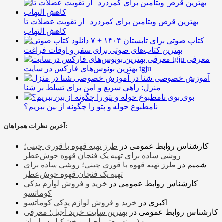
بهترین قرص ویتامین برای کمردرد | از تقویت عضلات تا
کاهش التهاب
۷ کتاب صوتی برای تابستان ۱۴۰۴ +
بهترین کتاب‌های صوتی برای سفر و اوقات فراغت
معرفی
بهترین بونوس‌های فارکس در سایت tgju
آموزش خصوصی شنا در
منزل: راهی سریع و امن برای تسلط بر شنا
بوی
نامطبوع حوله و پتو را چگونه از بین ببریم؟
آخرین نظرات همراهان:
کارشناس روابط عمومی
در
طرز تهیه قهوه با قوری چینی؛
روشی ساده برای تهیه یک فنجان قهوه خوش‌عطر
شمیم
در
طرز تهیه قهوه با قوری چینی؛ روشی ساده برای
تهیه یک فنجان قهوه خوش‌عطر
کارشناس روابط عمومی
در
خرید و فروش لوازم یدکی
کوماتسو
اکبری
در
خرید و فروش لوازم یدکی کوماتسو
کارشناس روابط عمومی
در
بهترین سایت خرید آجیل؛ معرفی
۱۰ برند معتبر آجیل و خشکبار در ایران