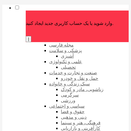
وارد شوید یا یک حساب کاربری جدید ایجاد کنید.
|
مجله فارسی
پزشکی و سلامت
آشپزی
علمی و تکنولوژی
تحصیلی
صنعت و تجارت و خدمات
حمل و نقل و خودرو
سبک زندگی و خانواده
زناشویی، مادر و کودک
سرگرمی
ورزشی
سیاسی و اجتماعی
حقوق و قضا
دینی و مذهبی
فرهنگی، هنر و سینما
کارآفرینی و بازاریابی