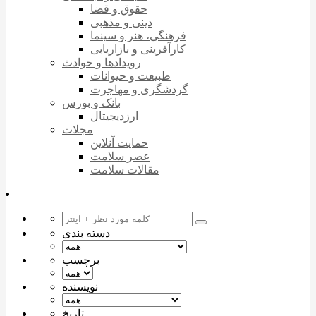
حقوق و قضا
دینی و مذهبی
فرهنگی، هنر و سینما
کارآفرینی و بازاریابی
رویدادها و حوادث
طبیعت و حیوانات
گردشگری و مهاجرت
بانک و بورس
ارزدیجیتال
مجلات
حمایت آنلاین
عصر سلامت
مقالات سلامت
دسته بندی
برچسب
نویسنده
تاریخ