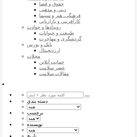
حقوق و قضا
دینی و مذهبی
فرهنگی، هنر و سینما
کارآفرینی و بازاریابی
رویدادها و حوادث
طبیعت و حیوانات
گردشگری و مهاجرت
بانک و بورس
ارزدیجیتال
مجلات
حمایت آنلاین
عصر سلامت
مقالات سلامت
دسته بندی
برچسب
نویسنده
تاریخ