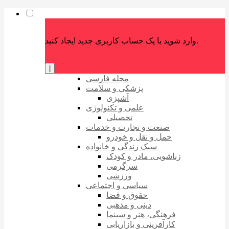
وارد شوید یا یک حساب کاربری جدید ایجاد کنید.
|
مجله فارسی
پزشکی و سلامت
آشپزی
علمی و تکنولوژی
تحصیلی
صنعت و تجارت و خدمات
حمل و نقل و خودرو
سبک زندگی و خانواده
زناشویی، مادر و کودک
سرگرمی
ورزشی
سیاسی و اجتماعی
حقوق و قضا
دینی و مذهبی
فرهنگی، هنر و سینما
کارآفرینی و بازاریابی