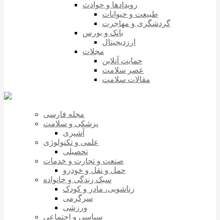
رویدادها و حوادث
طبیعت و حیوانات
گردشگری و مهاجرت
بانک و بورس
ارزدیجیتال
مجلات
حمایت آنلاین
عصر سلامت
مقالات سلامت
مجله فارسی
پزشکی و سلامت
آشپزی
علمی و تکنولوژی
تحصیلی
صنعت و تجارت و خدمات
حمل و نقل و خودرو
سبک زندگی و خانواده
زناشویی، مادر و کودک
سرگرمی
ورزشی
سیاسی و اجتماعی