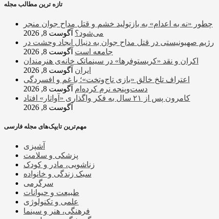
تازه ترین مطالب مجله
چطور «نه به اعدام» به بازتولید خشم و قتل مداح جوان منجر
می‌شود؟
آگوست 8, 2026
رژیم صهیونیستی در قتل مداح جوان به دنبال ایجاد وحشت در
جامعه است
آگوست 8, 2026
اکران و نقد «کریستوفرها» در سینماتک خانه‌ی هنرمندان
ایران
آگوست 8, 2026
اعتراف تلخ خالق «بازی تاج‌وتخت»؛ با غم و افسردگی
دست‌وپنجه نرم کرده‌ام
آگوست 8, 2026
کامرون پس از ۲۱ سال به فکر واگذاری «آواتار» افتاد
آگوست 8, 2026
مهم‌ترین تایپک‌های مجله فارسی
آشپزی
پزشکی و سلامت
زناشویی، مادر و کودک
سبک زندگی و خانواده
سرگرمی
طبیعت و حیوانات
علمی و تکنولوژی
فرهنگی، هنر و سینما