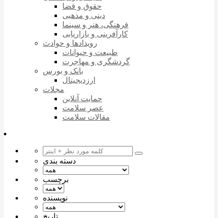
حقوق و قضا
دینی و مذهبی
فرهنگی، هنر و سینما
کارآفرینی و بازاریابی
رویدادها و حوادث
طبیعت و حیوانات
گردشگری و مهاجرت
بانک و بورس
ارزدیجیتال
مجلات
حمایت آنلاین
عصر سلامت
مقالات سلامت
دسته بندی
برچسب
نویسنده
تاریخ