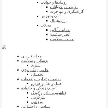
رویدادها و حوادث
طبیعت و حیوانات
گردشگری و مهاجرت
بانک و بورس
ارزدیجیتال
مجلات
حمایت آنلاین
عصر سلامت
مقالات سلامت
مجله فارسی
پزشکی و سلامت
آشپزی
علمی و تکنولوژی
تحصیلی
صنعت و تجارت و خدمات
حمل و نقل و خودرو
سبک زندگی و خانواده
زناشویی، مادر و کودک
سرگرمی
ورزشی
سیاسی و اجتماعی