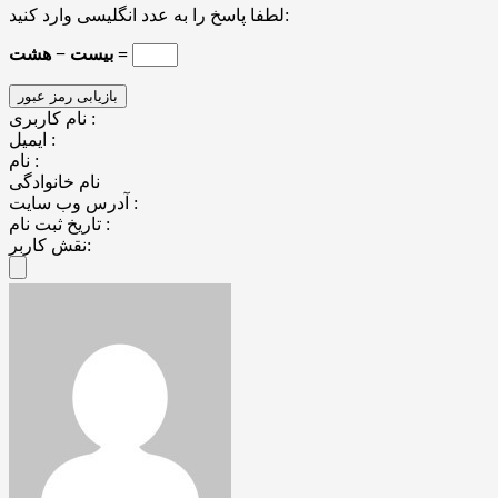
لطفا پاسخ را به عدد انگلیسی وارد کنید:
بیست − هشت =
نام کاربری :
ایمیل :
نام :
نام خانوادگی
آدرس وب سایت :
تاریخ ثبت نام :
نقش کاربر: