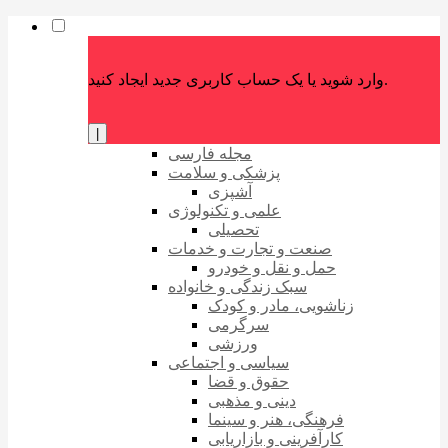
وارد شوید یا یک حساب کاربری جدید ایجاد کنید.
|
مجله فارسی
پزشکی و سلامت
آشپزی
علمی و تکنولوژی
تحصیلی
صنعت و تجارت و خدمات
حمل و نقل و خودرو
سبک زندگی و خانواده
زناشویی، مادر و کودک
سرگرمی
ورزشی
سیاسی و اجتماعی
حقوق و قضا
دینی و مذهبی
فرهنگی، هنر و سینما
کارآفرینی و بازاریابی