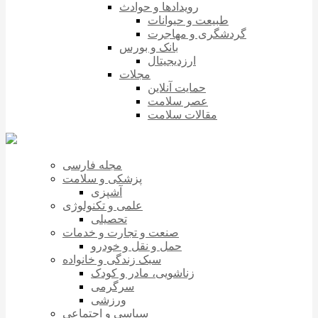
رویدادها و حوادث
طبیعت و حیوانات
گردشگری و مهاجرت
بانک و بورس
ارزدیجیتال
مجلات
حمایت آنلاین
عصر سلامت
مقالات سلامت
مجله فارسی
پزشکی و سلامت
آشپزی
علمی و تکنولوژی
تحصیلی
صنعت و تجارت و خدمات
حمل و نقل و خودرو
سبک زندگی و خانواده
زناشویی، مادر و کودک
سرگرمی
ورزشی
سیاسی و اجتماعی