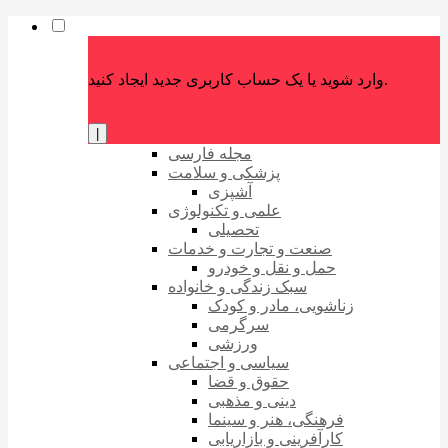
وارد شوید یا یک حساب کاربری جدید ایجاد کنید.
|
مجله فارسی
پزشکی و سلامت
آشپزی
علمی و تکنولوژی
تحصیلی
صنعت و تجارت و خدمات
حمل و نقل و خودرو
سبک زندگی و خانواده
زناشویی، مادر و کودک
سرگرمی
ورزشی
سیاسی و اجتماعی
حقوق و قضا
دینی و مذهبی
فرهنگی، هنر و سینما
کارآفرینی و بازاریابی