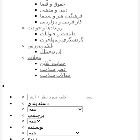
حقوق و قضا
دینی و مذهبی
فرهنگی، هنر و سینما
کارآفرینی و بازاریابی
رویدادها و حوادث
طبیعت و حیوانات
گردشگری و مهاجرت
بانک و بورس
ارزدیجیتال
مجلات
حمایت آنلاین
عصر سلامت
مقالات سلامت
دسته بندی
برچسب
نویسنده
تاریخ