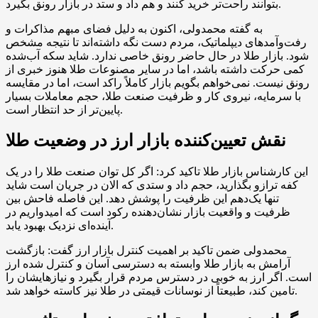
بتوانند راحت‌تر خرید کنند و هم داد و ستد در بازار رونق بگیرد.
به گفته محمدولی، اکنون به دلیل فضای مبهم مذاکرات و
رفت‌وآمدهای دیپلماتیک، مردم دست نگه داشته‌اند تا نتیجه مشخص
شود. بازار طلا در حال حاضر رونق خاصی ندارد. شاید سکه آب‌شده
کمی حرکت داشته باشد، اما در سایر مصنوعات طلا هنوز خبری از
رونق نیست. نمی‌خواهم بگویم بازار کاملاً راکد است، اما در مقایسه
با سرمایه، نیروی کار و ظرفیت صنعت طلا، حجم معاملات بسیار
پایین‌تر از حد انتظار است.
نقش تعیین‌کننده بازار ارز در وضعیت طلا
این کارشناس بازار طلا تاکید کرد: اگر کل توان صنعت طلا را در یک
کفه ترازو بگذارید، حجم داد و ستدی که الان در جریان است شاید
تنها یک‌دهم این ظرفیت را پوشش دهد. این فاصله فاحش بین
ظرفیت و واقعیت بازار نشان‌دهنده رکود است که امیدواریم در
آینده‌ای نزدیک بهبود یابد.
محمدولی ضمن تاکید بر اهمیت کنترل بازار ارز گفت: بازگشت
آرامش به بازار طلا وابسته به دسترسی آسان و کنترل شده ارز
است. اگر ارز به خوبی در دسترس مردم قرار بگیرد و نیازهایشان را
تامین کند، طبیعتاً از نوسانات قیمتی در طلا نیز کاسته خواهد شد.