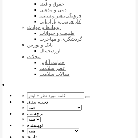
حقوق و قضا
دینی و مذهبی
فرهنگی، هنر و سینما
کارآفرینی و بازاریابی
رویدادها و حوادث
طبیعت و حیوانات
گردشگری و مهاجرت
بانک و بورس
ارزدیجیتال
مجلات
حمایت آنلاین
عصر سلامت
مقالات سلامت
دسته بندی
برچسب
نویسنده
تاریخ