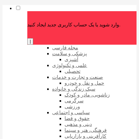
وارد شوید یا یک حساب کاربری جدید ایجاد کنید.
|
مجله فارسی
پزشکی و سلامت
آشپزی
علمی و تکنولوژی
تحصیلی
صنعت و تجارت و خدمات
حمل و نقل و خودرو
سبک زندگی و خانواده
زناشویی، مادر و کودک
سرگرمی
ورزشی
سیاسی و اجتماعی
حقوق و قضا
دینی و مذهبی
فرهنگی، هنر و سینما
کارآفرینی و بازاریابی