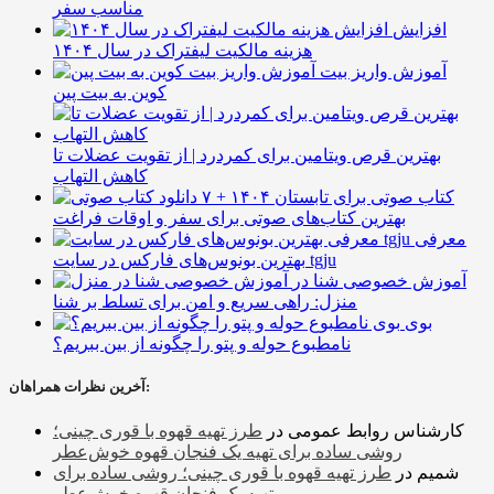
مناسب سفر
افزایش
هزینه مالکیت لیفتراک در سال ۱۴۰۴
آموزش واریز بیت
کوین به بیت پین
بهترین قرص ویتامین برای کمردرد | از تقویت عضلات تا
کاهش التهاب
۷ کتاب صوتی برای تابستان ۱۴۰۴ +
بهترین کتاب‌های صوتی برای سفر و اوقات فراغت
معرفی
بهترین بونوس‌های فارکس در سایت tgju
آموزش خصوصی شنا در
منزل: راهی سریع و امن برای تسلط بر شنا
بوی
نامطبوع حوله و پتو را چگونه از بین ببریم؟
آخرین نظرات همراهان:
کارشناس روابط عمومی
در
طرز تهیه قهوه با قوری چینی؛
روشی ساده برای تهیه یک فنجان قهوه خوش‌عطر
شمیم
در
طرز تهیه قهوه با قوری چینی؛ روشی ساده برای
تهیه یک فنجان قهوه خوش‌عطر