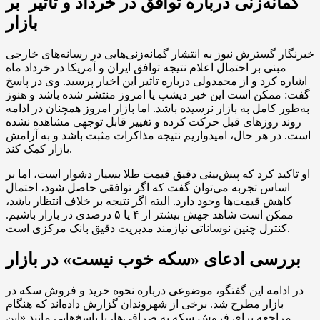
گمانه‌زنی درباره توافق در خرداد و تاثیر بر
بازار
خبرنگار گسترش نیوز به انتشار گمانه‌زنی‌هایی در رسانه‌های خارجی
مبنی بر احتمال اعلام نتیجه توافق ایران و آمریکا در خرداد ماه
اشاره کرد و از محمدولی درباره تاثیر این اخبار پرسید. وی در پاسخ
گفت: ممکن است این خبر دیشب یا امروز منتشر شده باشد و هنوز
به‌طور کامل به بازار نرسیده باشد. اما بازار امروز همچنان در ادامه
روند روزهای قبل حرکت کرده و تغییر قابل توجهی مشاهده نشده
است. در هر حال، امیدواریم نتیجه مذاکرات مثبت باشد و به آرامش
بازار کمک کند.
او تاکید کرد که پیش‌بینی دقیق قیمت طلا بسیار دشوار است، اما بر
اساس تجربه می‌توان گفت که اگر توافقی حاصل شود، احتمال
کاهش قیمت‌ها وجود دارد. البته اگر نتیجه بر خلاف انتظار باشد،
ممکن است شاهد جهش بیشتر از ۴ یا ۵ درصدی در بازار باشیم.
کنترل چنین نوساناتی نیازمند مدیریت دقیق بانک مرکزی است.
بررسی ادعای «سکه خوب نیست» در بازار
در ادامه این گفتگو، موضوعی درباره نحوه خرید و فروش سکه در
بازار مطرح شد. برخی از شهروندان گزارش داده‌اند که هنگام
مراجعه برای فروش سکه به صرافی‌ها، با پاسخ‌هایی مانند «این