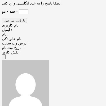
لطفا پاسخ را به عدد انگلیسی وارد کنید:
سه × دو =
نام کاربری :
ایمیل :
نام :
نام خانوادگی
آدرس وب سایت :
تاریخ ثبت نام :
نقش کاربر: