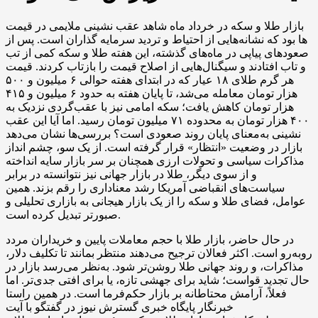
بازار طلا و سکه در خرداد ماه شاهد عقب‌ نشینی ملایمی در قیمت
ها بود که نشانه‌هایی از احتیاط و تردید سرمایه‌ گذاران است. پس از
صعودهای پیاپی در ماه‌های گذشته، این هفته طلا و سکه کمی از تب‌
و تاب افتادند و سیگنال‌هایی از اصلاح قیمت را بازتاب کردند. قیمت
هر گرم طلای ۱۸ عیار که در ابتدای هفته حوالی ۶ میلیون و ۵۰۰
هزار تومان معامله می‌شد، تا پایان هفته به حدود ۶ میلیون و ۴۱۵
هزار تومان کاهش یافت؛ سکه امامی نیز با عقب‌گردی نزدیک به
۴۰۰ هزار تومان به محدوده ۷۱ میلیون تومان رسید. اما آیا این عقب‌
نشینی به‌معنای پایان روند صعودی است؟ بررسی‌ها نشان می‌دهد
بازار در وضعیت «انتظار» قرار گرفته است. از یک سو، چشم‌ انداز
مذاکرات سیاسی و تحولات ارزی همچنان بر سر بازار سایه انداخته
و از سوی دیگر، طلا در بازار جهانی نیز نتوانسته در برابر
سیاست‌های انقباضی آمریکا رشد معناداری را رقم بزند. همین
عوامل، فضای طلا و سکه را از یک بازار هیجانی به بازاری تحلیلی و
صبورتر تبدیل کرده است.
در حال حاضر، بازار طلا با حجم معاملات پایین و خریداران مردد
روبه‌رو است. اکثر فعالان ترجیح می‌دهند منتظر بمانند تا تکلیف دلار،
مذاکرات، و روند جهانی طلا روشن‌تر شود. به‌نظر می‌رسد بازار در
حال تجدید قواست؛ شاید برای جهشی تازه، یا برای افتی جدی‌تر. اما
فعلاً، آرامش محتاطانه بر بازار حکم‌فرما است. در همین راستا
خبرنگار پایگاه خبری گسترش نیوز در گفتگو با آیت