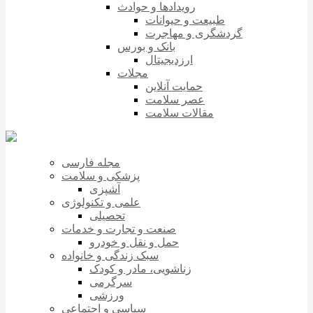
رویدادها و حوادث
طبیعت و حیوانات
گردشگری و مهاجرت
بانک و بورس
ارزدیجیتال
مجلات
حمایت آنلاین
عصر سلامت
مقالات سلامت
مجله فارسی
پزشکی و سلامت
آشپزی
علمی و تکنولوژی
تحصیلی
صنعت و تجارت و خدمات
حمل و نقل و خودرو
سبک زندگی و خانواده
زناشویی، مادر و کودک
سرگرمی
ورزشی
سیاسی و اجتماعی