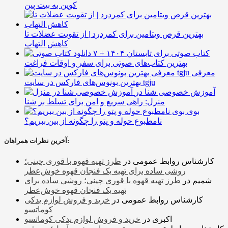
کوین به بیت پین
بهترین قرص ویتامین برای کمردرد | از تقویت عضلات تا
کاهش التهاب
۷ کتاب صوتی برای تابستان ۱۴۰۴ +
بهترین کتاب‌های صوتی برای سفر و اوقات فراغت
معرفی
بهترین بونوس‌های فارکس در سایت tgju
آموزش خصوصی شنا در
منزل: راهی سریع و امن برای تسلط بر شنا
بوی
نامطبوع حوله و پتو را چگونه از بین ببریم؟
آخرین نظرات همراهان:
کارشناس روابط عمومی
در
طرز تهیه قهوه با قوری چینی؛
روشی ساده برای تهیه یک فنجان قهوه خوش‌عطر
شمیم
در
طرز تهیه قهوه با قوری چینی؛ روشی ساده برای
تهیه یک فنجان قهوه خوش‌عطر
کارشناس روابط عمومی
در
خرید و فروش لوازم یدکی
کوماتسو
اکبری
در
خرید و فروش لوازم یدکی کوماتسو