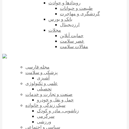
رویدادها و حوادث
طبیعت و حیوانات
گردشگری و مهاجرت
بانک و بورس
ارزدیجیتال
مجلات
حمایت آنلاین
عصر سلامت
مقالات سلامت
مجله فارسی
پزشکی و سلامت
آشپزی
علمی و تکنولوژی
تحصیلی
صنعت و تجارت و خدمات
حمل و نقل و خودرو
سبک زندگی و خانواده
زناشویی، مادر و کودک
سرگرمی
ورزشی
سیاسی و اجتماعی