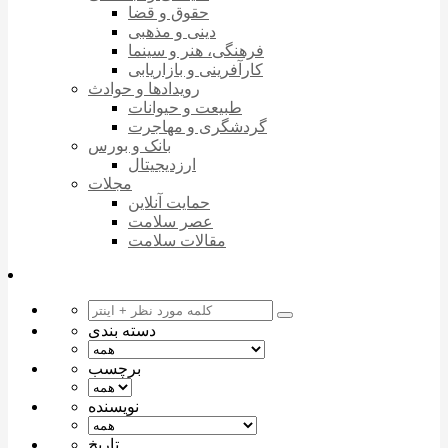
حقوق و قضا
دینی و مذهبی
فرهنگی، هنر و سینما
کارآفرینی و بازاریابی
رویدادها و حوادث
طبیعت و حیوانات
گردشگری و مهاجرت
بانک و بورس
ارزدیجیتال
مجلات
حمایت آنلاین
عصر سلامت
مقالات سلامت
دسته بندی
برچسب
نویسنده
تاریخ