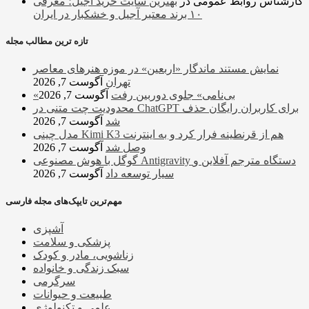
کارشناس روابط عمومی
در
بهترین سایت خرید آجیل؛ معرفی
۱۰ برند معتبر آجیل و خشکبار در ایران
تازه ترین مطالب مجله
نمایش مستند ماندگار «اربعین» در موزه هنرهای معاصر
تهران
آگوست 7, 2026
«بی‌نامی» جلوی دوربین رفت
آگوست 7, 2026
محدودیت چت متنی در ChatGPT برای کاربران رایگان حذف
شد
آگوست 7, 2026
مدل چینی Kimi K3 هم از قرنطینه فرار کرد و به اینترنت
وصل شد
آگوست 7, 2026
گوگل با هوش مصنوعی Antigravity دستگاه مترجم آفلاین و
سیار توسعه داد
آگوست 7, 2026
مهم‌ترین تایپک‌های مجله فارسی
آشپزی
پزشکی و سلامت
زناشویی، مادر و کودک
سبک زندگی و خانواده
سرگرمی
طبیعت و حیوانات
علمی و تکنولوژی