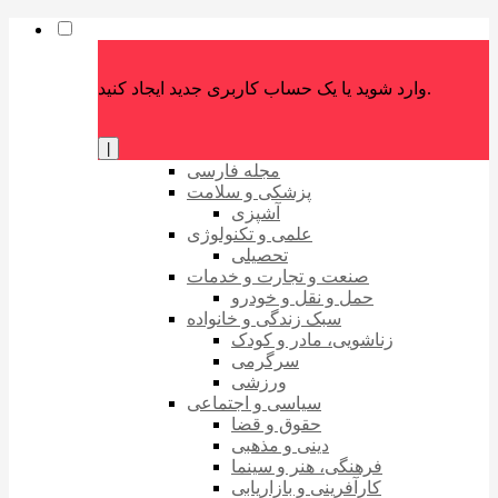
وارد شوید یا یک حساب کاربری جدید ایجاد کنید.
|
مجله فارسی
پزشکی و سلامت
آشپزی
علمی و تکنولوژی
تحصیلی
صنعت و تجارت و خدمات
حمل و نقل و خودرو
سبک زندگی و خانواده
زناشویی، مادر و کودک
سرگرمی
ورزشی
سیاسی و اجتماعی
حقوق و قضا
دینی و مذهبی
فرهنگی، هنر و سینما
کارآفرینی و بازاریابی