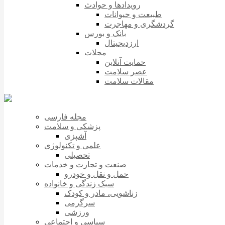
رویدادها و حوادث
طبیعت و حیوانات
گردشگری و مهاجرت
بانک و بورس
ارزدیجیتال
مجلات
حمایت آنلاین
عصر سلامت
مقالات سلامت
مجله فارسی
پزشکی و سلامت
آشپزی
علمی و تکنولوژی
تحصیلی
صنعت و تجارت و خدمات
حمل و نقل و خودرو
سبک زندگی و خانواده
زناشویی، مادر و کودک
سرگرمی
ورزشی
سیاسی و اجتماعی