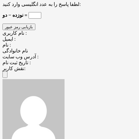
لطفا پاسخ را به عدد انگلیسی وارد کنید:
نوزده − دو =
نام کاربری :
ایمیل :
نام :
نام خانوادگی
آدرس وب سایت :
تاریخ ثبت نام :
نقش کاربر: