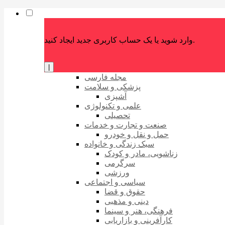
وارد شوید یا یک حساب کاربری جدید ایجاد کنید.
|
مجله فارسی
پزشکی و سلامت
آشپزی
علمی و تکنولوژی
تحصیلی
صنعت و تجارت و خدمات
حمل و نقل و خودرو
سبک زندگی و خانواده
زناشویی، مادر و کودک
سرگرمی
ورزشی
سیاسی و اجتماعی
حقوق و قضا
دینی و مذهبی
فرهنگی، هنر و سینما
کارآفرینی و بازاریابی