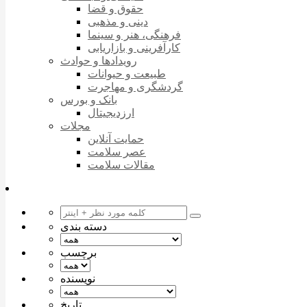
حقوق و قضا
دینی و مذهبی
فرهنگی، هنر و سینما
کارآفرینی و بازاریابی
رویدادها و حوادث
طبیعت و حیوانات
گردشگری و مهاجرت
بانک و بورس
ارزدیجیتال
مجلات
حمایت آنلاین
عصر سلامت
مقالات سلامت
دسته بندی
برچسب
نویسنده
تاریخ