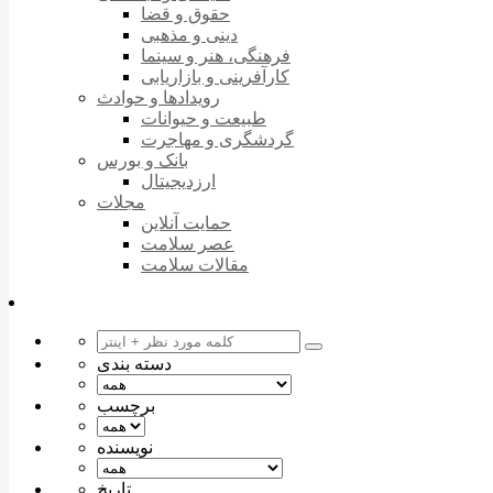
حقوق و قضا
دینی و مذهبی
فرهنگی، هنر و سینما
کارآفرینی و بازاریابی
رویدادها و حوادث
طبیعت و حیوانات
گردشگری و مهاجرت
بانک و بورس
ارزدیجیتال
مجلات
حمایت آنلاین
عصر سلامت
مقالات سلامت
دسته بندی
برچسب
نویسنده
تاریخ