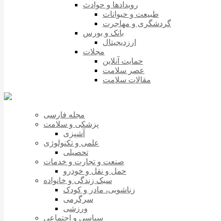
رویدادها و حوادث
طبیعت و حیوانات
گردشگری و مهاجرت
بانک و بورس
ارزدیجیتال
مجلات
حمایت آنلاین
عصر سلامت
مقالات سلامت
مجله فارسی
پزشکی و سلامت
آشپزی
علمی و تکنولوژی
تحصیلی
صنعت و تجارت و خدمات
حمل و نقل و خودرو
سبک زندگی و خانواده
زناشویی، مادر و کودک
سرگرمی
ورزشی
سیاسی و اجتماعی