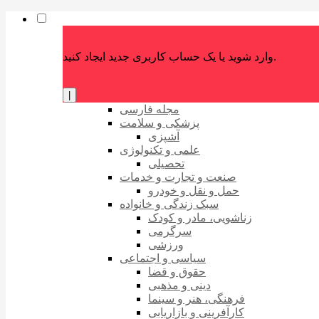
وارد شوید یا یک حساب کاربری جدید ایجاد کنید.
|
مجله فارسی
پزشکی و سلامت
آشپزی
علمی و تکنولوژی
تحصیلی
صنعت و تجارت و خدمات
حمل و نقل و خودرو
سبک زندگی و خانواده
زناشویی، مادر و کودک
سرگرمی
ورزشی
سیاسی و اجتماعی
حقوق و قضا
دینی و مذهبی
فرهنگی، هنر و سینما
کارآفرینی و بازاریابی