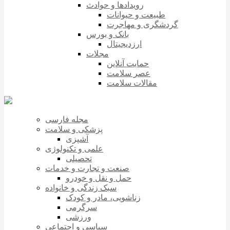
رویدادها و حوادث
طبیعت و حیوانات
گردشگری و مهاجرت
بانک و بورس
ارزدیجیتال
مجلات
حمایت آنلاین
عصر سلامت
مقالات سلامت
مجله فارسی
پزشکی و سلامت
آشپزی
علمی و تکنولوژی
تحصیلی
صنعت و تجارت و خدمات
حمل و نقل و خودرو
سبک زندگی و خانواده
زناشویی، مادر و کودک
سرگرمی
ورزشی
سیاسی و اجتماعی