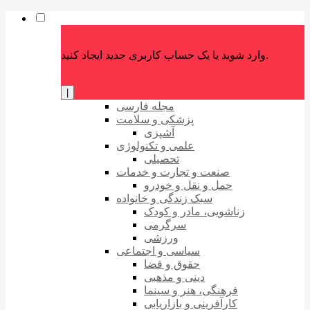
وارد شوید یا یک حساب کاربری جدید ایجاد کنید.
|
مجله فارسی
پزشکی و سلامت
آشپزی
علمی و تکنولوژی
تحصیلی
صنعت و تجارت و خدمات
حمل و نقل و خودرو
سبک زندگی و خانواده
زناشویی، مادر و کودک
سرگرمی
ورزشی
سیاسی و اجتماعی
حقوق و قضا
دینی و مذهبی
فرهنگی، هنر و سینما
کارآفرینی و بازاریابی