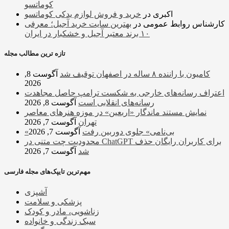
کوماتسو
اکبری
در
خرید و فروش لوازم یدکی کوماتسو
کارشناس روابط عمومی
در
بهترین سایت خرید آجیل؛ معرفی
۱۰ برند معتبر آجیل و خشکبار در ایران
تازه ترین مطالب مجله
کامیون با راننده ۸ ساله در اصفهان توقیف شد
آگوست 8,
2026
اعتراف رسانه‌های خارجی به شکست ترامپ حاصل مجاهدت
رسانه‌های انقلابی است
آگوست 8, 2026
نمایش مستند ماندگار «اربعین» در موزه هنرهای معاصر
تهران
آگوست 7, 2026
«بی‌نامی» جلوی دوربین رفت
آگوست 7, 2026
محدودیت چت متنی در ChatGPT برای کاربران رایگان حذف
شد
آگوست 7, 2026
مهم‌ترین تایپک‌های مجله فارسی
آشپزی
پزشکی و سلامت
زناشویی، مادر و کودک
سبک زندگی و خانواده