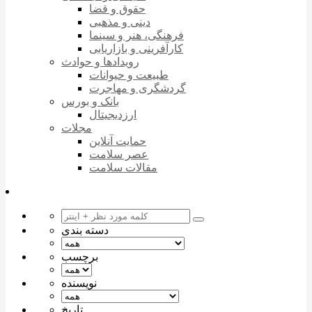
حقوق و قضا
دینی و مذهبی
فرهنگی، هنر و سینما
کارآفرینی و بازاریابی
رویدادها و حوادث
طبیعت و حیوانات
گردشگری و مهاجرت
بانک و بورس
ارزدیجیتال
مجلات
حمایت آنلاین
عصر سلامت
مقالات سلامت
دسته بندی
برچسب
نویسنده
تاریخ