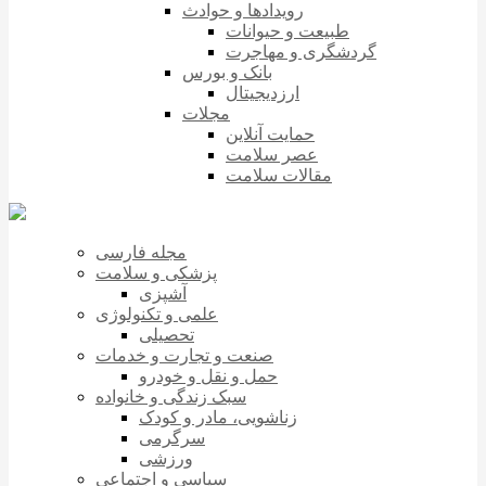
رویدادها و حوادث
طبیعت و حیوانات
گردشگری و مهاجرت
بانک و بورس
ارزدیجیتال
مجلات
حمایت آنلاین
عصر سلامت
مقالات سلامت
مجله فارسی
پزشکی و سلامت
آشپزی
علمی و تکنولوژی
تحصیلی
صنعت و تجارت و خدمات
حمل و نقل و خودرو
سبک زندگی و خانواده
زناشویی، مادر و کودک
سرگرمی
ورزشی
سیاسی و اجتماعی