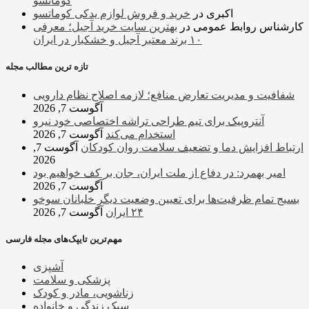
کوماتسو
اکبری
در
خرید و فروش لوازم یدکی کوماتسو
کارشناس روابط عمومی
در
بهترین سایت خرید آجیل؛ معرفی
۱۰ برند معتبر آجیل و خشکبار در ایران
تازه ترین مطالب مجله
شفافیت و مدیریت تعارض منافع؛ لازمه اصلاح نظام دارویی
آگوست 7, 2026
آنتروپیک برای تیم طراحی تراشه اختصاصی خود نیرو
استخدام می‌کند
آگوست 7, 2026
ارتباط افزایش دما و تضعیف سلامت روان کودکان
آگوست 7,
2026
امیر بهمرد: در دفاع از ملت ایران، جان بر کف خواهیم بود
آگوست 7, 2026
بسیج تمام ظرفیت‌ها برای تعیین وضعیت دیگر خلبانان سوخو
۲۴ ایران
آگوست 7, 2026
مهم‌ترین تایپک‌های مجله فارسی
آشپزی
پزشکی و سلامت
زناشویی، مادر و کودک
سبک زندگی و خانواده