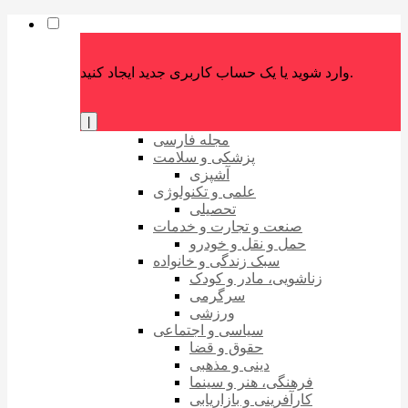
وارد شوید یا یک حساب کاربری جدید ایجاد کنید.
|
مجله فارسی
پزشکی و سلامت
آشپزی
علمی و تکنولوژی
تحصیلی
صنعت و تجارت و خدمات
حمل و نقل و خودرو
سبک زندگی و خانواده
زناشویی، مادر و کودک
سرگرمی
ورزشی
سیاسی و اجتماعی
حقوق و قضا
دینی و مذهبی
فرهنگی، هنر و سینما
کارآفرینی و بازاریابی