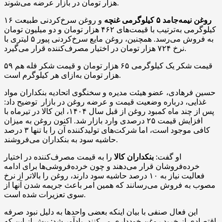
هزار تومان در بازار عرضه می‌شوند.
روغن‌ نیمه‌جامد ۵ کیلوگرمی غنچه
و روغن سرخ‌کردنی طبیعت ۱۶
کیلوگرمی به‌ترتیب با قیمت‌های ۴۶۲ هزار تومان و دو میلیون تومان
به فروش می‌رسد. همچنین، روغن مایع سرخ‌کردنی پیور ۵ لیتری با
نرخ ۷۲۴ هزار تومان در اختیار مصرف‌کننده قرار می‌گیرد.
قیمت شکر یک کیلوگرمی ۶۵ هزار تومان و قیمت شکر فله هم ۵۹
هزار تومان به‌ازای هر کیلوگرم است.
حسین فرهادی، عضو هیئت مدیره و سخنگوی اتحادیه بنکداران مواد
غذایی، درباره وضعیت قیمت و عرضه روغن در بازار توضیح داد:
پس از چند ماه کمبود روغن از قبل سال ۱۴۰۴، این کالا در تیرماه با
افزایش قیمت ۲۵ درصدی وارد بازار شد. اکنون روغن به میزان
کافی موجود است، اما شرکت‌های تولیدکننده آن را با تنها ۳ درصد
حاشیه سود به بنکداران می‌فروشند.
او گفت:
بنکداران کالا
را به قیمت مصرف‌کننده در اختیار
خرده‌فروشان قرار می‌دهند و چون خرده‌فروشی‌ها برای ادامه
فعالیت نیاز به ۱۰ درصد حاشیه سود دارند، روغن را بالاتر از نرخ
مصوب به فروش می‌رسانند که همین امر باعث جریمه شدن آنها از
سوی تعزیرات شده است.
این فعال صنفی با بیان اینکه بعضی واحدها به دلیل نبود صرفه
اقتصادی از خرید روغن خودداری می‌کنند، یادآور شد: پیش از این که