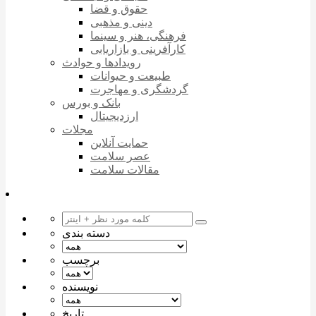
حقوق و قضا
دینی و مذهبی
فرهنگی، هنر و سینما
کارآفرینی و بازاریابی
رویدادها و حوادث
طبیعت و حیوانات
گردشگری و مهاجرت
بانک و بورس
ارزدیجیتال
مجلات
حمایت آنلاین
عصر سلامت
مقالات سلامت
دسته بندی
برچسب
نویسنده
تاریخ