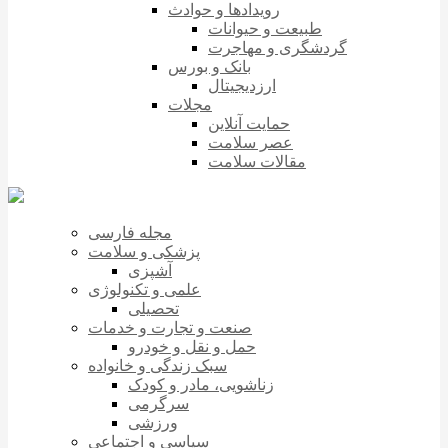
رویدادها و حوادث
طبیعت و حیوانات
گردشگری و مهاجرت
بانک و بورس
ارزدیجیتال
مجلات
حمایت آنلاین
عصر سلامت
مقالات سلامت
مجله فارسی
پزشکی و سلامت
آشپزی
علمی و تکنولوژی
تحصیلی
صنعت و تجارت و خدمات
حمل و نقل و خودرو
سبک زندگی و خانواده
زناشویی، مادر و کودک
سرگرمی
ورزشی
سیاسی و اجتماعی