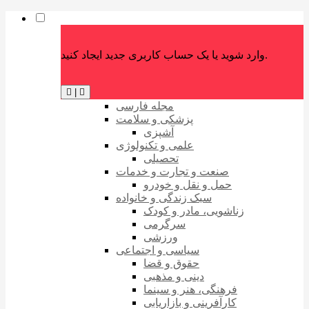
وارد شوید یا یک حساب کاربری جدید ایجاد کنید.
|
مجله فارسی
پزشکی و سلامت
آشپزی
علمی و تکنولوژی
تحصیلی
صنعت و تجارت و خدمات
حمل و نقل و خودرو
سبک زندگی و خانواده
زناشویی، مادر و کودک
سرگرمی
ورزشی
سیاسی و اجتماعی
حقوق و قضا
دینی و مذهبی
فرهنگی، هنر و سینما
کارآفرینی و بازاریابی