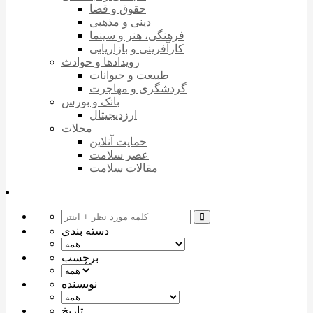
حقوق و قضا
دینی و مذهبی
فرهنگی، هنر و سینما
کارآفرینی و بازاریابی
رویدادها و حوادث
طبیعت و حیوانات
گردشگری و مهاجرت
بانک و بورس
ارزدیجیتال
مجلات
حمایت آنلاین
عصر سلامت
مقالات سلامت
دسته بندی
برچسب
نویسنده
تاریخ