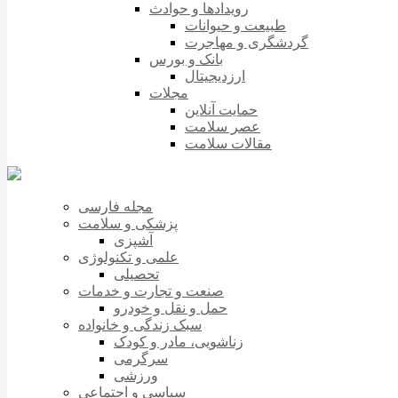
رویدادها و حوادث
طبیعت و حیوانات
گردشگری و مهاجرت
بانک و بورس
ارزدیجیتال
مجلات
حمایت آنلاین
عصر سلامت
مقالات سلامت
مجله فارسی
پزشکی و سلامت
آشپزی
علمی و تکنولوژی
تحصیلی
صنعت و تجارت و خدمات
حمل و نقل و خودرو
سبک زندگی و خانواده
زناشویی، مادر و کودک
سرگرمی
ورزشی
سیاسی و اجتماعی