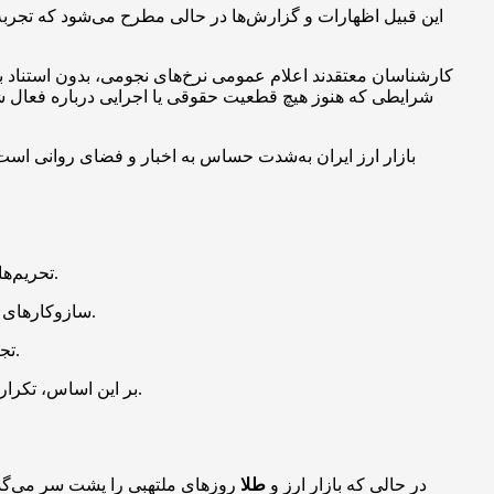
این قبیل اظهارات و گزارش‌ها در حالی مطرح می‌شود که تجربه 
کارشناسان معتقدند اعلام عمومی نرخ‌های نجومی، بدون استناد ب
بازار ارز ایران به‌شدت حساس به اخبار و فضای روانی است 
اعمال شده و اثرات اصلی آن تخلیه شده است.
تحریم‌ها
سازوکارهای مقابله‌ای اقتصاد ایران تغییر یافته است. مسیر فروش نفت متنوع شده، معاملات غیردلاری گسترش یافته و بخشی از تحریم‌ها بی‌اثر شده‌اند.
تجربه‌های گذشته شکست خورده است. حتی تلاش یکجانبه آمریکا برای فعال‌سازی مکانیزم ماشه در سال ۲۰۲۰ بدون هیچ اثر عملی باقی ماند.
بر این اساس، تکرار سناریوهای سیاه و نرخ‌های نجومی نه‌تنها تحلیلی درست از شرایط کنونی ارائه نمی‌دهد، بلکه به عاملی برای بی‌ثباتی بیشتر بازار بدل می‌شود.
در حالی که بازار ارز و
طلا
روزهای ملتهبی را پشت سر می‌گذار