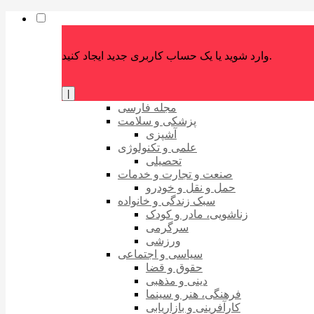
وارد شوید یا یک حساب کاربری جدید ایجاد کنید.
|
مجله فارسی
پزشکی و سلامت
آشپزی
علمی و تکنولوژی
تحصیلی
صنعت و تجارت و خدمات
حمل و نقل و خودرو
سبک زندگی و خانواده
زناشویی، مادر و کودک
سرگرمی
ورزشی
سیاسی و اجتماعی
حقوق و قضا
دینی و مذهبی
فرهنگی، هنر و سینما
کارآفرینی و بازاریابی