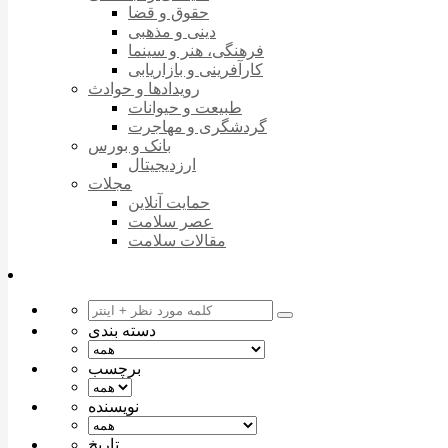
حقوق و قضا
دینی و مذهبی
فرهنگی، هنر و سینما
کارآفرینی و بازاریابی
رویدادها و حوادث
طبیعت و حیوانات
گردشگری و مهاجرت
بانک و بورس
ارزدیجیتال
مجلات
حمایت آنلاین
عصر سلامت
مقالات سلامت
دسته بندی
برچسب
نویسنده
تاریخ