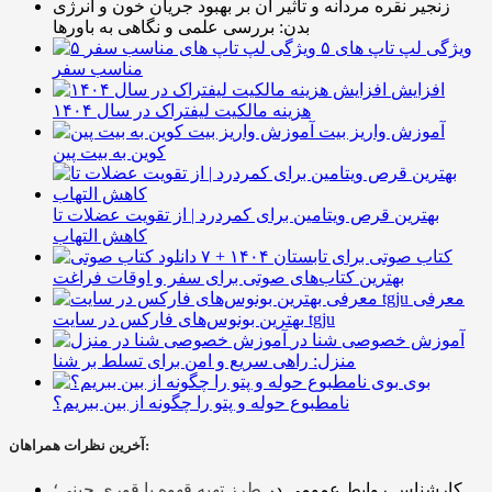
زنجیر نقره مردانه و تأثیر آن بر بهبود جریان خون و انرژی
بدن: بررسی علمی و نگاهی به باورها
۵ ویژگی لپ تاپ های
مناسب سفر
افزایش
هزینه مالکیت لیفتراک در سال ۱۴۰۴
آموزش واریز بیت
کوین به بیت پین
بهترین قرص ویتامین برای کمردرد | از تقویت عضلات تا
کاهش التهاب
۷ کتاب صوتی برای تابستان ۱۴۰۴ +
بهترین کتاب‌های صوتی برای سفر و اوقات فراغت
معرفی
بهترین بونوس‌های فارکس در سایت tgju
آموزش خصوصی شنا در
منزل: راهی سریع و امن برای تسلط بر شنا
بوی
نامطبوع حوله و پتو را چگونه از بین ببریم؟
آخرین نظرات همراهان:
کارشناس روابط عمومی
در
طرز تهیه قهوه با قوری چینی؛