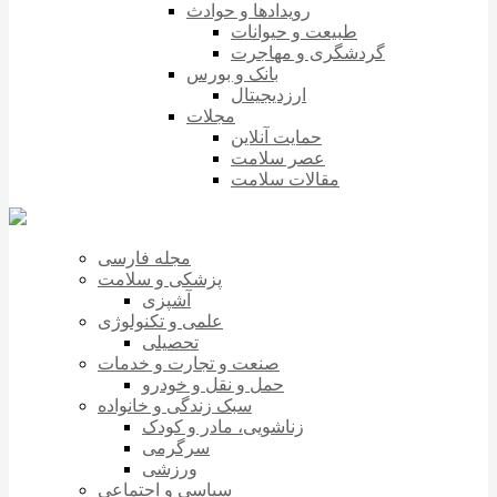
رویدادها و حوادث
طبیعت و حیوانات
گردشگری و مهاجرت
بانک و بورس
ارزدیجیتال
مجلات
حمایت آنلاین
عصر سلامت
مقالات سلامت
مجله فارسی
پزشکی و سلامت
آشپزی
علمی و تکنولوژی
تحصیلی
صنعت و تجارت و خدمات
حمل و نقل و خودرو
سبک زندگی و خانواده
زناشویی، مادر و کودک
سرگرمی
ورزشی
سیاسی و اجتماعی