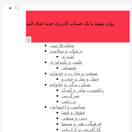
وارد شوید یا یک حساب کاربری جدید ایجاد کنید.
|
مجله فارسی
پزشکی و سلامت
آشپزی
علمی و تکنولوژی
تحصیلی
صنعت و تجارت و خدمات
حمل و نقل و خودرو
سبک زندگی و خانواده
زناشویی، مادر و کودک
سرگرمی
ورزشی
سیاسی و اجتماعی
حقوق و قضا
دینی و مذهبی
فرهنگی، هنر و سینما
کارآفرینی و بازاریابی