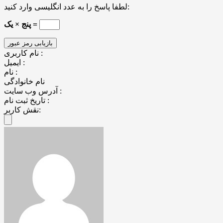
لطفا پاسخ را به عدد انگلیسی وارد کنید:
پنج × یک =
نام کاربری :
ایمیل :
نام :
نام خانوادگی
آدرس وب سایت :
تاریخ ثبت نام :
نقش کاربر: