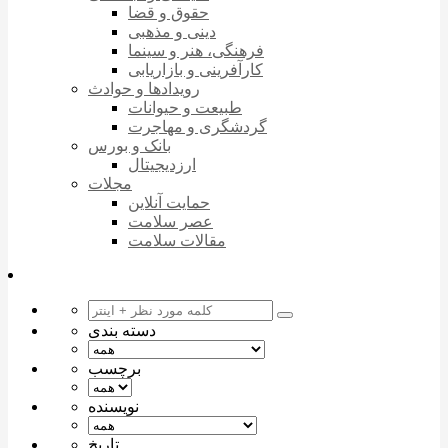
حقوق و قضا
دینی و مذهبی
فرهنگی، هنر و سینما
کارآفرینی و بازاریابی
رویدادها و حوادث
طبیعت و حیوانات
گردشگری و مهاجرت
بانک و بورس
ارزدیجیتال
مجلات
حمایت آنلاین
عصر سلامت
مقالات سلامت
دسته بندی
برچسب
نویسنده
تاریخ