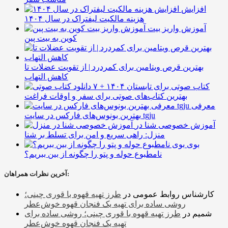
افزایش
هزینه مالکیت لیفتراک در سال ۱۴۰۴
آموزش واریز بیت
کوین به بیت پین
بهترین قرص ویتامین برای کمردرد | از تقویت عضلات تا
کاهش التهاب
۷ کتاب صوتی برای تابستان ۱۴۰۴ +
بهترین کتاب‌های صوتی برای سفر و اوقات فراغت
معرفی
بهترین بونوس‌های فارکس در سایت tgju
آموزش خصوصی شنا در
منزل: راهی سریع و امن برای تسلط بر شنا
بوی
نامطبوع حوله و پتو را چگونه از بین ببریم؟
آخرین نظرات همراهان:
کارشناس روابط عمومی
در
طرز تهیه قهوه با قوری چینی؛
روشی ساده برای تهیه یک فنجان قهوه خوش‌عطر
شمیم
در
طرز تهیه قهوه با قوری چینی؛ روشی ساده برای
تهیه یک فنجان قهوه خوش‌عطر