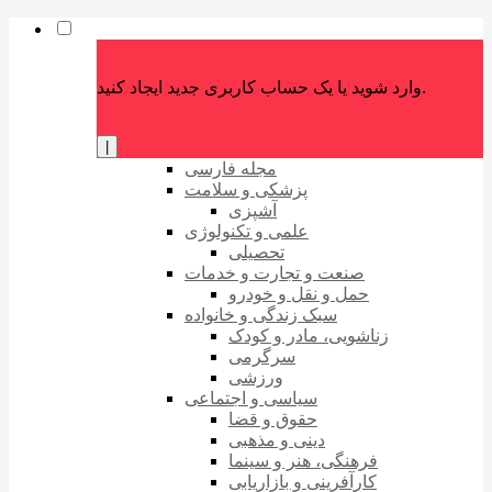
وارد شوید یا یک حساب کاربری جدید ایجاد کنید.
|
مجله فارسی
پزشکی و سلامت
آشپزی
علمی و تکنولوژی
تحصیلی
صنعت و تجارت و خدمات
حمل و نقل و خودرو
سبک زندگی و خانواده
زناشویی، مادر و کودک
سرگرمی
ورزشی
سیاسی و اجتماعی
حقوق و قضا
دینی و مذهبی
فرهنگی، هنر و سینما
کارآفرینی و بازاریابی