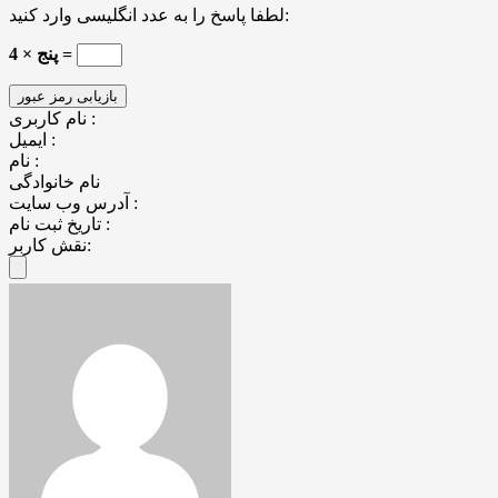
لطفا پاسخ را به عدد انگلیسی وارد کنید:
4 × پنج =
نام کاربری :
ایمیل :
نام :
نام خانوادگی
آدرس وب سایت :
تاریخ ثبت نام :
نقش کاربر: