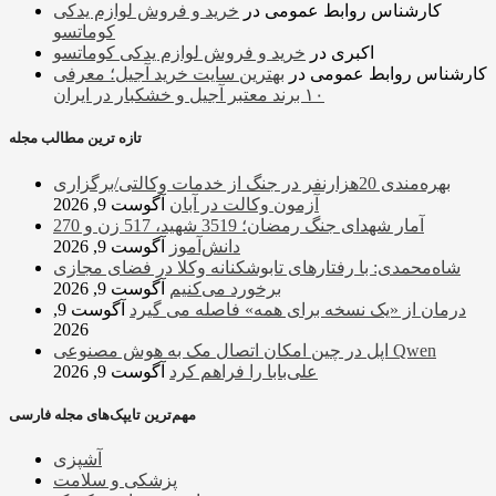
کارشناس روابط عمومی
در
خرید و فروش لوازم یدکی
کوماتسو
اکبری
در
خرید و فروش لوازم یدکی کوماتسو
کارشناس روابط عمومی
در
بهترین سایت خرید آجیل؛ معرفی
۱۰ برند معتبر آجیل و خشکبار در ایران
تازه ترین مطالب مجله
بهره‌مندی 20هزارنفر در جنگ از خدمات وکالتی/برگزاری
آزمون وکالت در آبان
آگوست 9, 2026
آمار شهدای جنگ رمضان؛ 3519 شهید، 517 زن و 270
دانش‌آموز
آگوست 9, 2026
شاه‌محمدی: با رفتارهای تابوشکنانه وکلا در فضای مجازی
برخورد می‌کنیم
آگوست 9, 2026
درمان از «یک نسخه برای همه» فاصله می گیرد
آگوست 9,
2026
اپل در چین امکان اتصال مک به هوش مصنوعی Qwen
علی‌بابا را فراهم کرد
آگوست 9, 2026
مهم‌ترین تایپک‌های مجله فارسی
آشپزی
پزشکی و سلامت