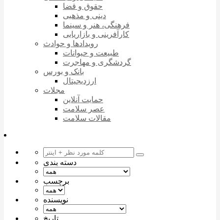
حقوق و قضا
دینی و مذهبی
فرهنگی، هنر و سینما
کارآفرینی و بازاریابی
رویدادها و حوادث
طبیعت و حیوانات
گردشگری و مهاجرت
بانک و بورس
ارزدیجیتال
مجلات
حمایت آنلاین
عصر سلامت
مقالات سلامت
دسته بندی
برچسب
نویسنده
تاریخ