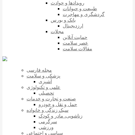
رویدادها و حوادث
طبیعت و حیوانات
گردشگری و مهاجرت
بانک و بورس
ارزدیجیتال
مجلات
حمایت آنلاین
عصر سلامت
مقالات سلامت
مجله فارسی
پزشکی و سلامت
آشپزی
علمی و تکنولوژی
تحصیلی
صنعت و تجارت و خدمات
حمل و نقل و خودرو
سبک زندگی و خانواده
زناشویی، مادر و کودک
سرگرمی
ورزشی
سیاسی و اجتماعی