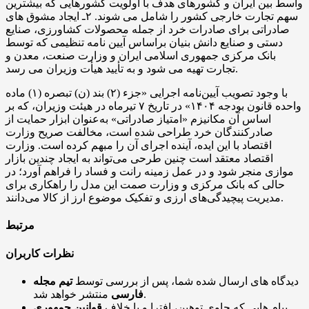
واسط بین ایران و کشورهای هدف با اولویت کشورهایی که بیشترین
سهم تجارت خارجی کشور را شامل می شوند. ۲ـ ایجاد مشوق های
صادراتی برای صادرات خرد از جمله محصولات کشاورزی، صنایع
دستی و صنایع دانش بنیان براساس آیین نامه تنظیمی که توسط
بانک مرکزی جمهوری اسلامی ایران و وزارت صنعت، معدن و
تجارت تهیه می شود و به تأیید هیأت وزیران می رسد.
با وجود تصویب آیین‌نامه اجرایی «جزء (۲) بند (ن) تبصره (۱) ماده
واحده قانون بودجه ۱۴۰۴» در تاریخ ۷ تیرماه در هیئت وزیران، که بر
اساس آن مکانیزم «امتیاز صادراتی» به‌عنوان ابزار حمایت از
صادرکنندگان خرد طراحی شده است، مخالفت صریح وزارت
اقتصاد با این ایده، آینده اجرای آن را مبهم کرده است. وزارت
اقتصاد معتقد است چنین طرحی می‌تواند به ایجاد چندین بازار
موازی منجر شود و در عمل زمینه رانت و فساد را فراهم آورد؛ در
حالی که بانک مرکزی و وزارت صمت این مدل را راهکاری برای
مدیریت پیچیدگی‌های ارزی و تفکیک موضوع ارز از کالا می‌دانند.
مرتبط
نظرات کاربران
دیدگاه های ارسال شده شما، پس از بررسی توسط
تیم مجله
منتشر خواهد شد.
فارسی
پیام هایی که حاوی توهین، افترا و یا خلاف
قوانین جمهوری